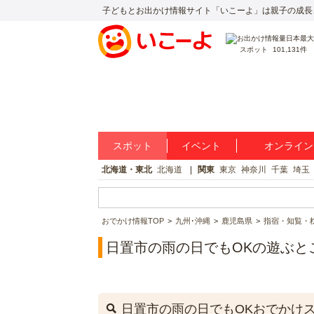
子どもとお出かけ情報サイト「いこーよ」は親子の成長
スポット
101,131件
スポット
イベント
オンライン
北海道・東北
北海道
関東
東京
神奈川
千葉
埼玉
おでかけ情報TOP
九州･沖縄
鹿児島県
指宿・知覧・
日置市の雨の日でもOKの遊ぶと
日置市の雨の日でもOKおでかけ