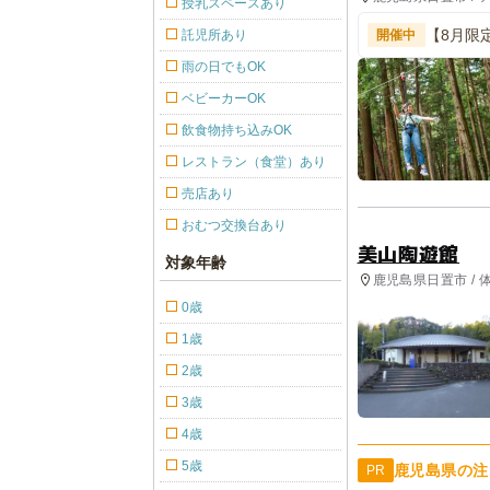
授乳スペースあり
【8月限
託児所あり
開催中
雨の日でもOK
ベビーカーOK
飲食物持ち込みOK
レストラン（食堂）あり
売店あり
おむつ交換台あり
美山陶遊館
対象年齢
鹿児島県日置市 / 
0歳
1歳
2歳
3歳
4歳
5歳
鹿児島県の注
PR