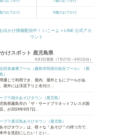
歳のおでかけ
7歳のおでかけ
歳のおでかけ
9歳のおでかけ
かけスポット 鹿児島県
8月3日更新（7月27日～8月2日分）
志田泉健康プール（霧島市民国分総合プール）（鹿
島）
間通じて利用でき、屋内、屋外ともにプールがあ
、屋外には渓流下りと名付け...
ープラ国分あそびタウン（鹿児島）
児島県霧島市の「ザ・サードプラネットフレスポ国
店」が2024年9月7日...
ープラ鹿児島あそびタウン（鹿児島）
あそびタウン」は、様々な＂あそび＂の持つ力で、
本中を笑顔にしたい！とい...