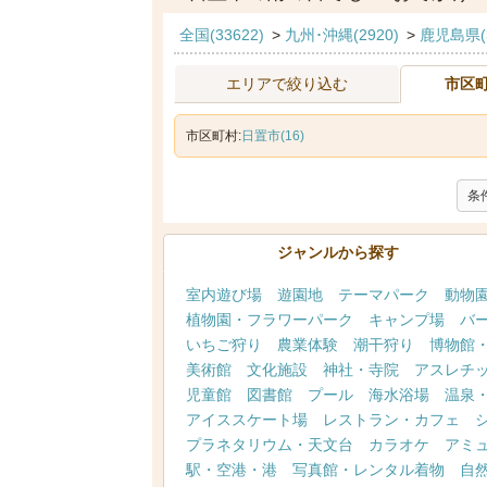
全国(33622)
>
九州･沖縄(2920)
>
鹿児島県(3
エリアで絞り込む
市区
市区町村:
日置市(16)
条
ジャンルから探す
室内遊び場
遊園地
テーマパーク
動物
植物園・フラワーパーク
キャンプ場
バ
いちご狩り
農業体験
潮干狩り
博物館
美術館
文化施設
神社・寺院
アスレチ
児童館
図書館
プール
海水浴場
温泉
アイススケート場
レストラン・カフェ
プラネタリウム・天文台
カラオケ
アミ
駅・空港・港
写真館・レンタル着物
自