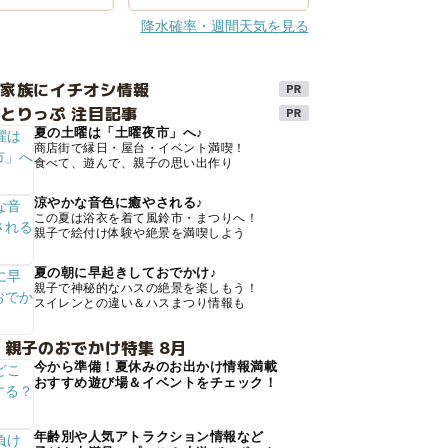
降水確率・週間天気を見る
け家族にイチオシ情報
とりっぷ 注目記事
夏の土曜は「土曜夜市」へ♪
商店街で縁日・屋台・イベント満喫！
食べて、遊んで、親子の思い出作り
涼やかな音色に癒やされる♪
この夏は浴衣を着て風鈴市・まつりへ！
親子で絵付け体験や絶景を満喫しよう
夏の朝に早起きしておでかけ♪
親子で神秘的なハスの絶景を楽しもう！
スイレンとの違い＆ハスまつり情報も
 親子のおでかけ特集 8月
今から準備！夏休みのお出かけ情報満載
おすすめ遊び場＆イベントをチェック！
年齢別や人気アトラクション情報など