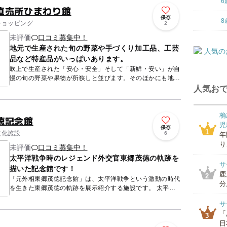
6
直売所ひまわり館
保存
8
 ショッピング
2
未評価
口コミ募集中！
地元で生産された旬の野菜や手づくり加工品、工芸
品など特産品がいっぱいあります。
吹上で生産された「安心・安全」そして「新鮮・安い」が自
慢の旬の野菜や果物が所狭しと並びます。そのほかにも地元
の漁協で水揚げされた魚や魚を使った手作り加工品、工芸品
人気おで
も販売してい...
桷
徳記念館
児
保存
1
文化施設
6
年
り
未評価
口コミ募集中！
太平洋戦争時のレジェンド外交官東郷茂徳の軌跡を
サ
描いた記念館です！
鹿
2
「元外相東郷茂徳記念館」は、太平洋戦争という激動の時代
分
を生きた東郷茂徳の軌跡を展示紹介する施設です。 太平洋
戦争の開戦から終戦まで外務大臣を務めあげた伝説の外交官
サ
東郷茂...
「
3
日