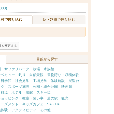
03)
町村で絞り込む
駅・路線で絞り込む
件を変更する
目的から探す
園
サファリパーク
牧場
水族館
ーベキュー
釣り
自然景観
果物狩り・収穫体験
・科学館
社会見学
工場見学
体験施設
展望台
ック
スポーツ施設
公園・総合公園
映画館
・銭湯
ホテル・旅館
スキー場
ショッピング
教室・習い事
道の駅
観光
ューズメント
キッズカフェ
SA・PA
然体験・アクティビティ
その他