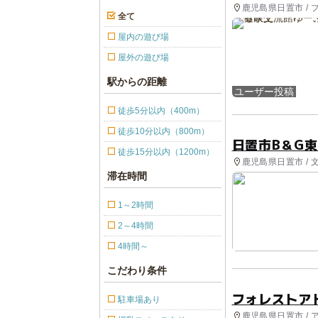
鹿児島県日置市 / 
全て
屋内の遊び場
屋外の遊び場
駅からの距離
ユーザー投稿
徒歩5分以内（400m）
徒歩10分以内（800m）
日置市B＆G
徒歩15分以内（1200m）
鹿児島県日置市 / 
滞在時間
1～2時間
2～4時間
4時間～
こだわり条件
フォレストア
駐車場あり
鹿児島県日置市 /