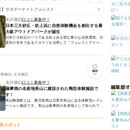
定】サタデーナイトフォレスト
未評価
口コミ募集中！
日本三大砂丘・吹上浜に自然体験機会を創出する最
大級アウトドアパークが誕生
日本三大砂丘の一つである吹上浜を望む豊かな自然環境、日
置市の市木であるクロマツを活用して「フォレストアドベン
チャー・吹上浜」が2025年3月15日にオープンしました。
鹿児島市...
保存
体験施設, 文化施設
31
未評価
口コミ募集中！
編集部
薩摩焼の名産地美山に建設された陶芸体験施設で
す！
美山陶遊館とは、鹿児島県は日置市美山にある体験型レクレ
ーション施設です。美山は薩摩焼の名産地として知られてい
ます。 この施設では陶芸体験をすることができ、年間
4000...
目スポット