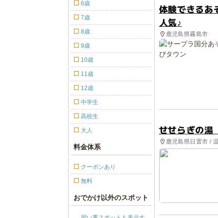
6歳
体験できるあ
7歳
人気♪
8歳
鹿児島県霧島市
9歳
10歳
11歳
12歳
中学生
高校生
せせらぎの湯
大人
鹿児島県日置市 / 
料金体系
クーポンあり
無料
おでかけ以外のスポット
習い事スポットも表示す