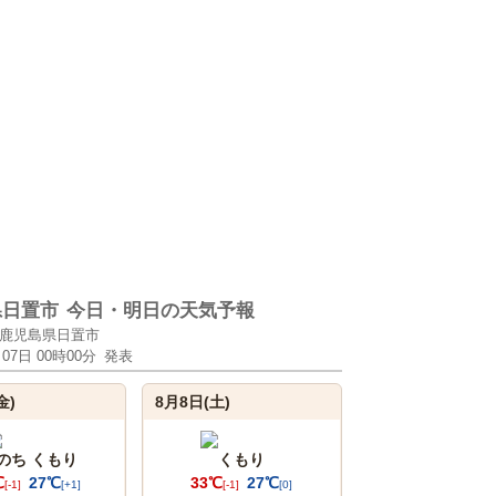
県日置市
今日・明日の天気予報
鹿児島県日置市
月07日 00時00分
発表
金)
8月8日(土)
 のち くもり
くもり
℃
27℃
33℃
27℃
[-1]
[+1]
[-1]
[0]