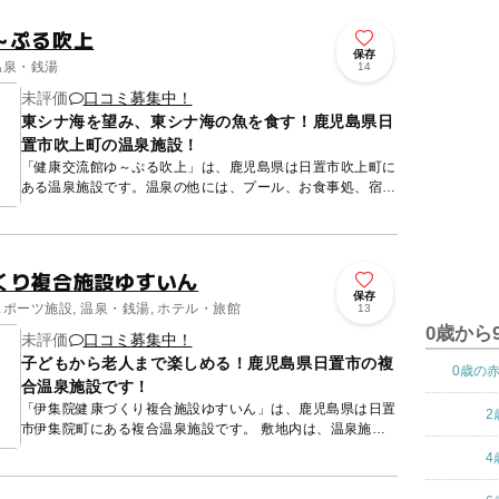
～ぷる吹上
保存
温泉・銭湯
14
未評価
口コミ募集中！
東シナ海を望み、東シナ海の魚を食す！鹿児島県日
置市吹上町の温泉施設！
「健康交流館ゆ～ぷる吹上」は、鹿児島県は日置市吹上町に
ある温泉施設です。温泉の他には、プール、お食事処、宿泊
施設が設けられています。 この施設は東シナ海に面してお
り、露...
くり複合施設ゆすいん
保存
スポーツ施設, 温泉・銭湯, ホテル・旅館
13
0歳から
未評価
口コミ募集中！
子どもから老人まで楽しめる！鹿児島県日置市の複
0歳の
合温泉施設です！
「伊集院健康づくり複合施設ゆすいん」は、鹿児島県は日置
2
市伊集院町にある複合温泉施設です。 敷地内は、温泉施
設・トレーニング施設・研修施設・宿泊施設・工芸施設・テ
4
ニスコー...