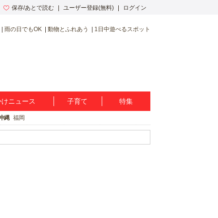
保存/あとで読む
ユーザー登録(無料)
ログイン
雨の日でもOK
動物とふれあう
1日中遊べるスポット
かけニュース
子育て
特集
沖縄
福岡