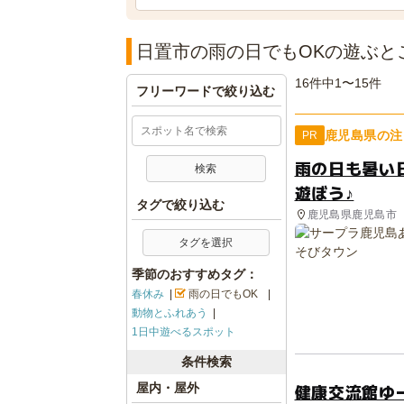
日置市の雨の日でもOKの遊ぶと
16件中1〜15件
フリーワードで絞り込む
鹿児島県の注
PR
雨の日も暑い
遊ぼう♪
タグで絞り込む
鹿児島県鹿児島市
タグを選択
季節のおすすめタグ：
春休み
雨の日でもOK
動物とふれあう
1日中遊べるスポット
条件検索
健康交流館ゆ
屋内・屋外