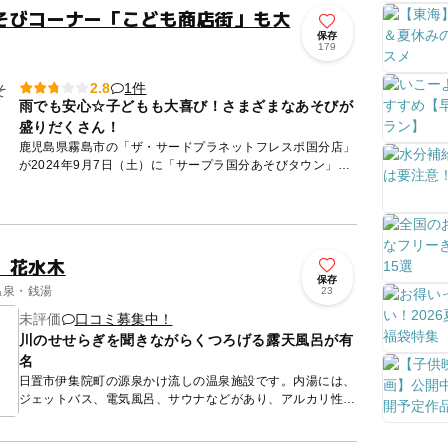
そびコーナー「こども商店街」も大
保存
179
1件
2.8
雨でも安心☆子どもも大喜び！さまざまなあそびが
盛りだくさん！
鹿児島県霧島市の「ザ・サードプラネットフレスポ国分店」
が2024年9月7日（土）に「サープラ国分あそびタウン」と
してリニューアルオープン☆ あそびタウンといえば
「祭」。今回...
 花水木
保存
温泉・銭湯
23
未評価
口コミ募集中！
川のせせらぎを聞きながらくつろげる露天風呂が有
名
日置市伊集院町の源泉かけ流しの温泉施設です。内湯には、
ジェットバス、電気風呂、サウナなどがあり、アルカリ性単
純温泉のさらりとしたお湯が楽しめます。また特徴的なのが
露天風呂で、...