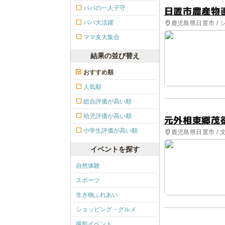
日置市農産物
パパの一人子守
パパ大活躍
鹿児島県日置市 /
ママ友大集合
結果の並び替え
おすすめ順
人気順
総合評価が高い順
幼児評価が高い順
元外相東郷茂
小学生評価が高い順
鹿児島県日置市 / 
イベントを探す
自然体験
スポーツ
生き物ふれあい
ショッピング・グルメ
撮影イベント