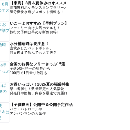
【東海】8月＆夏休みのオススメ
参加無料ポケモンスタンプラリー♪
気分爽快水遊びスポット情報も！
いこーよおすすめ【早割プラン】
ファミリー向け人気ホテルも！
旅行の予約は早めが断然お得♪
水分補給時は要注意！
直飲みしたペットボトル、
何日後まで飲んでも大丈夫？
全国のお得なフリーきっぷ15選
子供50円均一の切符から
100円で1日乗り放題も！
お得いっぱい！2026夏の福袋特集
早い者勝ち！数量限定の人気福袋
発売日や価格、内容を最速でお届け
【子供映画】公開中＆公開予定作品
パウ・パトロールや
アンパンマンの人気作