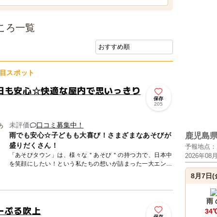
ころ一覧
目スポット
日も安心☆快適な屋内で思いっきり
保存
205
未評価
口コミ募集中！
雨でも安心☆子どもも大喜び！さまざまなあそびが
鹿児島
盛りだくさん！
予報地点：
「あそびタウン」は、様々な＂あそび＂の持つ力で、日本中
2026年08
を笑顔にしたい！という私たちの想いが詰まった一大エンタ
ーテインメント。地域最大級のクレーンゲーム台数を有する
8月7日(
「クレーンゲ...
雨
ーぷる吹上
34
保存