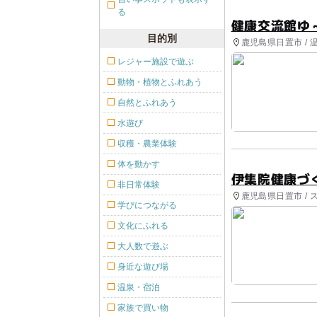
る
健康交流館ゆ
目的別
鹿児島県日置市 / 
レジャー施設で遊ぶ
動物・植物とふれあう
自然とふれあう
水遊び
収穫・農業体験
体を動かす
伊集院健康づ
非日常体験
鹿児島県日置市 / 
学びにつながる
文化にふれる
大人数で遊ぶ
身近な遊び場
温泉・宿泊
家族で買い物