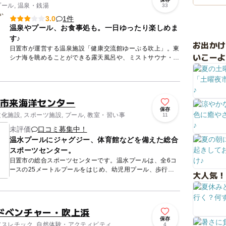
プール, 温泉・銭湯
33
1件
3.0
温泉やプール、お食事処も。一日ゆったり楽しめま
す♪
お出か
日置市が運営する温泉施設「健康交流館ゆーぷる吹上」。東
いこーよ
シナ海を眺めることができる露天風呂や、ミストサウナ・薬
湯など充実した温泉をはじめ、温水プールや魚介類がおいし
いお食事処も...
東市来海洋センター
保存
文化施設, スポーツ施設, プール, 教室・習い事
11
未評価
口コミ募集中！
温水プールにジャグジー、体育館などを備えた総合
スポーツセンター。
日置市の総合スポーツセンターです。温水プールは、全6コ
ースの25メートルプールをはじめ、幼児用プール、歩行プ
大人気！
ールにジャグジーも完備。幼児から小学生のスクールも開催
されています...
ドベンチャー・吹上浜
保存
 アスレチック, 自然体験・アクティビティ
4