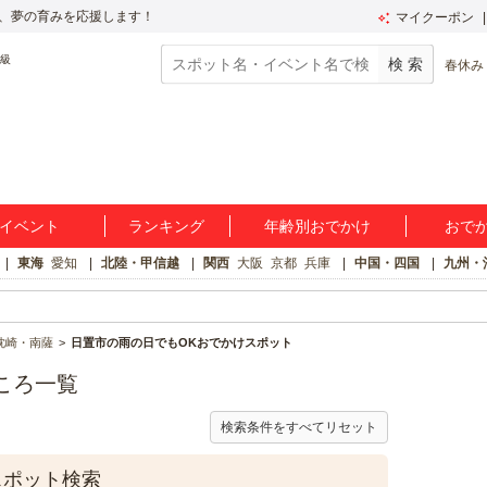
、夢の育みを応援します！
マイクーポン
春休み
イベント
ランキング
年齢別おでかけ
おで
東海
愛知
北陸・甲信越
関西
大阪
京都
兵庫
中国・四国
九州・
枕崎・南薩
日置市の雨の日でもOKおでかけスポット
ころ一覧
検索条件をすべてリセット
スポット検索