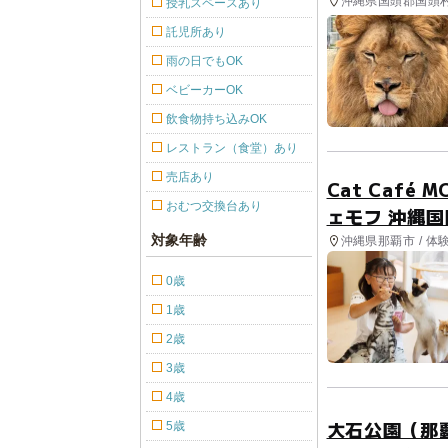
沖縄県国頭郡国頭村 
授乳スペースあり
託児所あり
雨の日でもOK
ベビーカーOK
飲食物持ち込みOK
レストラン（食堂）あり
売店あり
Cat Café
おむつ交換台あり
ェモフ 沖縄
対象年齢
沖縄県那覇市 / 体
0歳
1歳
2歳
3歳
4歳
大石公園（那
5歳