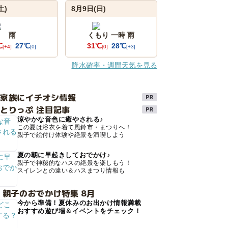
土)
8月9日(日)
雨
くもり 一時 雨
℃
27℃
31℃
28℃
[+4]
[0]
[0]
[+3]
降水確率・週間天気を見る
け家族にイチオシ情報
とりっぷ 注目記事
涼やかな音色に癒やされる♪
この夏は浴衣を着て風鈴市・まつりへ！
親子で絵付け体験や絶景を満喫しよう
夏の朝に早起きしておでかけ♪
親子で神秘的なハスの絶景を楽しもう！
スイレンとの違い＆ハスまつり情報も
 親子のおでかけ特集 8月
今から準備！夏休みのお出かけ情報満載
おすすめ遊び場＆イベントをチェック！