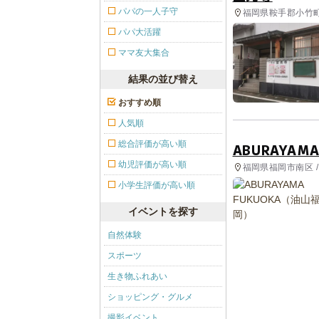
パパの一人子守
福岡県鞍手郡小竹町
パパ大活躍
ママ友大集合
結果の並び替え
おすすめ順
人気順
総合評価が高い順
ABURAYAM
幼児評価が高い順
福岡県福岡市南区 /
園, レストラン・
小学生評価が高い順
イベントを探す
自然体験
スポーツ
生き物ふれあい
ショッピング・グルメ
撮影イベント