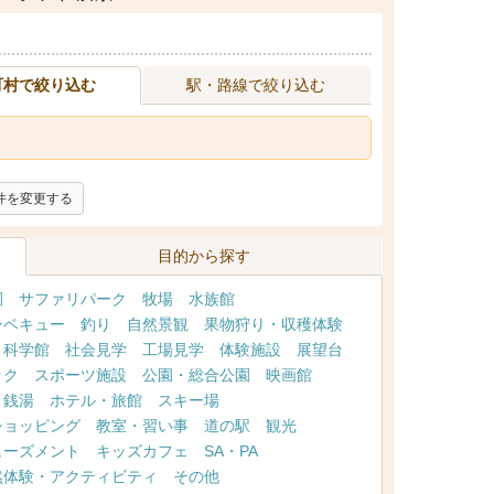
町村で絞り込む
駅・路線で絞り込む
件を変更する
目的から探す
園
サファリパーク
牧場
水族館
ーベキュー
釣り
自然景観
果物狩り・収穫体験
・科学館
社会見学
工場見学
体験施設
展望台
ック
スポーツ施設
公園・総合公園
映画館
・銭湯
ホテル・旅館
スキー場
ショッピング
教室・習い事
道の駅
観光
ューズメント
キッズカフェ
SA・PA
然体験・アクティビティ
その他