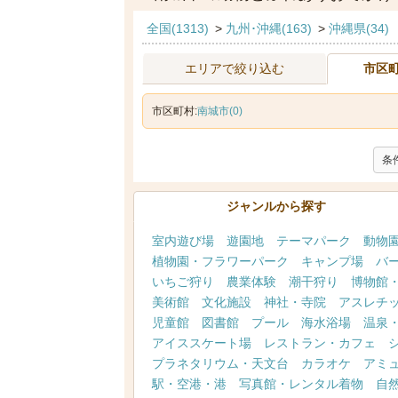
全国(1313)
>
九州･沖縄(163)
>
沖縄県(34)
エリアで絞り込む
市区
市区町村:
南城市(0)
条
ジャンルから探す
室内遊び場
遊園地
テーマパーク
動物
植物園・フラワーパーク
キャンプ場
バ
いちご狩り
農業体験
潮干狩り
博物館
美術館
文化施設
神社・寺院
アスレチ
児童館
図書館
プール
海水浴場
温泉
アイススケート場
レストラン・カフェ
プラネタリウム・天文台
カラオケ
アミ
駅・空港・港
写真館・レンタル着物
自