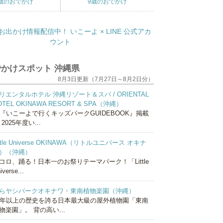
歳のおでかけ
9歳のおでかけ
かけスポット 沖縄県
8月3日更新（7月27日～8月2日分）
リエンタルホテル 沖縄リゾート＆スパ / ORIENTAL
OTEL OKINAWA RESORT & SPA（沖縄）
『いこーよで行くキッズパークGUIDEBOOK』掲載
 2025年度い...
ittle Universe OKINAWA（リトルユニバース オキナ
）（沖縄）
コロ、踊る！日本一のお祭りテーマパーク！「Little
iverse...
らヤシパークオキナワ・東南植物楽園（沖縄）
0年以上の歴史を誇る日本最大級の屋外植物園「東南
物楽園」。 背の高い...