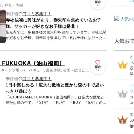
8
保存
 / 神社・寺院
6
未評価
口コミ募集中！
寺社仏閣に興味があり、御朱印を集めているお子
様、サッカーが好きなお子様は是非！
聖光寺では、多種多様の御朱印を頒布しています。寺社仏閣
が好きなお子様、御朱印を収集しているお子様にはぴったり
人気おで
だと思います。 また、当寺は、アビスパ福岡を応援してお
り、アビス...
オ
A FUKUOKA（油山福岡）
H
1
保存

 キャンプ場, バーベキュー, 農業体験, 公園・総合公
17
😁
カフェ
未評価
口コミ募集中！
1日中楽しめる！広大な敷地と豊かな森の中で思い
L
っきり遊ぼう
ワ
2
コ
「ABURAYAMA FUKUOKA（油山福岡）」は広大な敷地と
豊かな緑の中で、「STAY」「PLAY」「BUY」「EAT」のす
Un
べてを楽しむことが出来る施設です。 「フ...
美
5
3
植