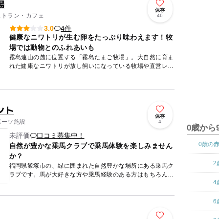
場
保存
レストラン・カフェ
46
4件
3.0
健康なニワトリが生む卵をたっぷり味わえます！牧
場では動物とのふれあいも
霧島連山の麓に位置する「霧島たまご牧場」。大自然に育ま
れた健康なニワトリが放し飼いになっている牧場や直営レス
トランがあります。卵の他、卵を使用した自家製スイーツの
販売などを行...
ント
保存
ポーツ施設
4
0歳から
未評価
口コミ募集中！
0歳の
自然が豊かな乗馬クラブで乗馬体験を楽しみません
か？
2
福岡県飯塚市の、緑に囲まれた自然豊かな場所にある乗馬ク
ラブです。馬が大好きな方や乗馬経験のある方はもちろん、
4
乗馬を始めようか、迷っている方も大歓迎です！ 自然豊か
な環境という...
6