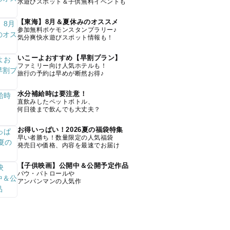
水遊びスポット＆子供無料イベントも
【東海】8月＆夏休みのオススメ
参加無料ポケモンスタンプラリー♪
気分爽快水遊びスポット情報も！
いこーよおすすめ【早割プラン】
ファミリー向け人気ホテルも！
旅行の予約は早めが断然お得♪
水分補給時は要注意！
直飲みしたペットボトル、
何日後まで飲んでも大丈夫？
お得いっぱい！2026夏の福袋特集
早い者勝ち！数量限定の人気福袋
発売日や価格、内容を最速でお届け
【子供映画】公開中＆公開予定作品
パウ・パトロールや
アンパンマンの人気作