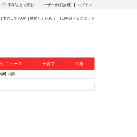
保存/あとで読む
ユーザー登録(無料)
ログイン
雨の日でもOK
動物とふれあう
1日中遊べるスポット
かけニュース
子育て
特集
沖縄
福岡