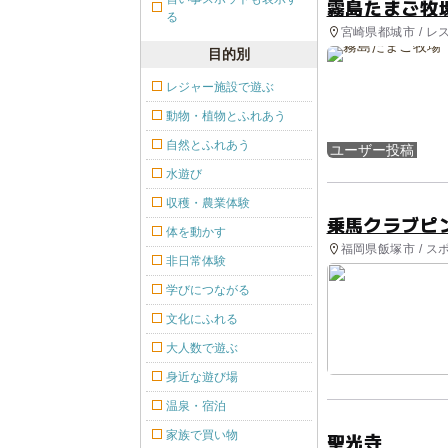
霧島たまご牧
る
宮崎県都城市 / 
目的別
レジャー施設で遊ぶ
動物・植物とふれあう
自然とふれあう
ユーザー投稿
水遊び
収穫・農業体験
乗馬クラブピ
体を動かす
福岡県飯塚市 / ス
非日常体験
学びにつながる
文化にふれる
大人数で遊ぶ
身近な遊び場
温泉・宿泊
家族で買い物
聖光寺