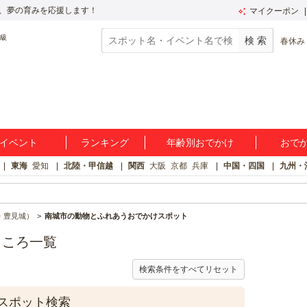
、夢の育みを応援します！
マイクーポン
春休み
イベント
ランキング
年齢別おでかけ
おで
東海
愛知
北陸・甲信越
関西
大阪
京都
兵庫
中国・四国
九州・
・豊見城）
南城市の動物とふれあうおでかけスポット
ところ一覧
検索条件をすべてリセット
スポット検索