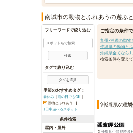
南城市の動物とふれあうの遊ぶ
フリーワードで絞り込む
ご指定の条件
九州･沖縄の動物
沖縄県の動物とふ
沖縄県全てなら1,
検索条件を変え
タグで絞り込む
タグを選択
季節のおすすめタグ：
春休み
雨の日でもOK
動物とふれあう
沖縄県の動
1日中遊べるスポット
条件検索
残波岬公園
屋内・屋外
沖縄県中頭郡読谷村