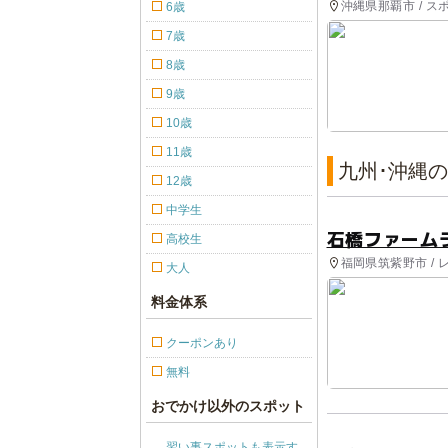
沖縄県那覇市 / ス
6歳
7歳
8歳
9歳
10歳
11歳
九州･沖縄
12歳
中学生
石橋ファーム
高校生
福岡県筑紫野市 /
大人
料金体系
クーポンあり
無料
おでかけ以外のスポット
習い事スポットも表示す