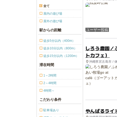
全て
屋内の遊び場
屋外の遊び場
ユーザー投稿
駅からの距離
徒歩5分以内（400m）
しろう農園／ふ
徒歩10分以内（800m）
トカフェ）
徒歩15分以内（1200m）
沖縄県宮古島市 / 
滞在時間
1～2時間
2～4時間
4時間～
こだわり条件
やんばるライ
駐車場あり