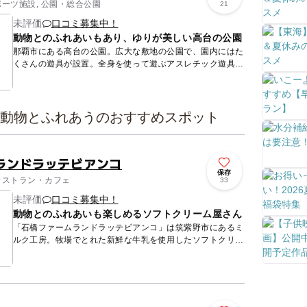
ポーツ施設, 公園・総合公園
21
未評価
口コミ募集中！
動物とのふれあいもあり、ゆりが美しい高台の公園
那覇市にある高台の公園。広大な敷地の公園で、園内にはた
くさんの遊具が設置。全身を使って遊ぶアスレチック遊具や
ターザンロープ、大きな幅広のすべり台やブランコなど、遊
具好きの子ど...
の動物とふれあうのおすすめスポット
ランドラッテビアンコ
保存
 レストラン・カフェ
33
未評価
口コミ募集中！
動物とのふれあいも楽しめるソフトクリーム屋さん
「石橋ファームランドラッテビアンコ」は筑紫野市にあるミ
ルク工房。牧場でとれた新鮮な牛乳を使用したソフトクリー
ムをはじめ、ピザやクレープなどを食べることができます。
イートインス...