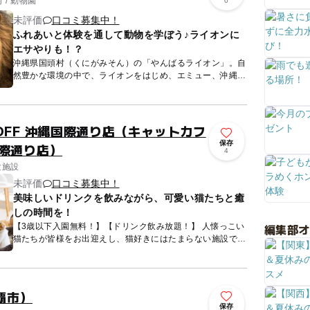
/ 動物園
0
未評価
口コミ募集中！
ふれあいと体験を通して動物を学ぼう♪ライオンに
エサやりも！？
沖縄県国頭村（くにがみそん）の「やんばるライオン」。自
然豊かな環境の中で、ライオンをはじめ、エミュー、沖縄の
方言でヤギを指す「ヒージャー」、ヤマアラシ、ポニー、カ
ピバラなどに...
 MOFF 沖縄国際通り店（キャットカフ
保存
国際通り店）
4
験施設
未評価
口コミ募集中！
美味しいドリンクを飲みながら、可愛い猫たちと癒
しの時間を！
編集部
【3歳以下入園無料！】【ドリンク飲み放題！】 人懐っこい
猫たちが皆様をお出迎えし、猫好きにはたまらない施設で
す。ふわふわな毛並みにふれたり、おやつをあげたりする中
で、猫たち...
覇市）
保存