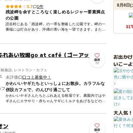
8月8日(
1件
3.7
残波岬を余すところなく楽しめるレジャー要素満点
の公園
読谷村にある「残波岬」の一帯を整備した公園です。岬の一
31
番端には灯台があり、沖縄の青い海を一望できます。また、
公園のシンボル「残波大獅子」も見逃せません。 園内には
サッカー場...
れあい牧場go at café（ゴーアッ
お出か
保存
いこーよ
72
体験施設, レストラン・カフェ
未評価
口コミ募集中！
かわいいヤギたちといっしょにお散歩。カラフルな
併設カフェで、のんびり過ごして
かわいいヤギさんたちとふれあえる牧場です。農園内ではヤ
ギさんにエサやり・赤ちゃんヤギにミルクをあげるなどの体
験ができます。また、リードをつけたヤギさんとお散歩も可
大人気！
能。所要時間...
オン
保存