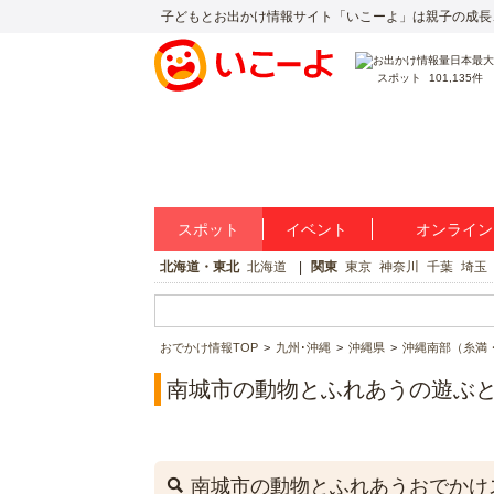
子どもとお出かけ情報サイト「いこーよ」は親子の成長
スポット
101,135件
スポット
イベント
オンライン
北海道・東北
北海道
関東
東京
神奈川
千葉
埼玉
おでかけ情報TOP
九州･沖縄
沖縄県
沖縄南部（糸満
南城市の動物とふれあうの遊ぶ
南城市の動物とふれあうおでかけ