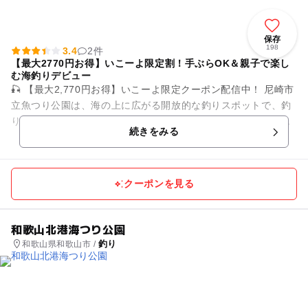
保存
198
3.4
2件
【最大2770円お得】いこーよ限定割！手ぶらOK＆親子で楽し
む海釣りデビュー
🎣 【最大2,770円お得】いこーよ限定クーポン配信中！ 尼崎市
立魚つり公園は、海の上に広がる開放的な釣りスポットで、釣
り初心者やお子さま連れのファミリーにも人気の海釣り施設で
続きをみる
す。 ...
クーポンを見る
和歌山北港海つり公園
釣り
和歌山県和歌山市 /