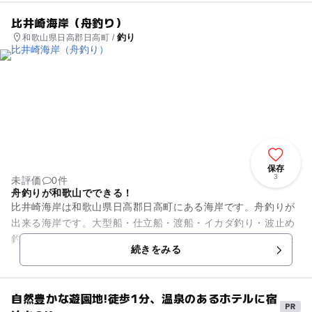
比井崎海岸（舟釣り）
釣り
和歌山県日高郡日高町 /
保存
3
未評価
0件
舟釣りが和歌山でできる！
比井崎海岸は和歌山県日高郡日高町にある海岸です。舟釣りが
出来る海岸です。大型船・仕立船・渡船・イカダ釣り・波止め
釣りなどが出来、漁業が盛んなので一年中賑わっています。煙
続きをみる
樹海岸県立自然公園の中にあ...
自然豊かな遊園地!徒歩1分、温泉のあるホテルに宿