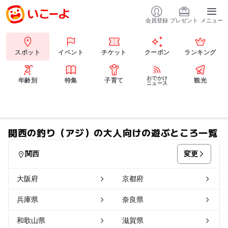
会員登録
プレゼント
メニュー
スポット
イベント
チケット
クーポン
ランキング
おでかけ
年齢別
特集
子育て
観光
ニュース
関西の釣り（アジ）の大人向けの遊ぶところ一覧
変更
関西
大阪府
京都府
兵庫県
奈良県
和歌山県
滋賀県