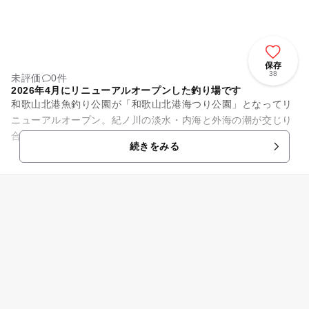
保存
38
未評価
0件
2026年4月にリニューアルオープンした釣り場です
和歌山北港魚釣り公園が「和歌山北港海つり公園」となってリ
ニューアルオープン。紀ノ川の淡水・内海と外海の潮が交じり
合って、プランクトンが多くいるため、魚種類が1年中豊富な
続きをみる
のが特徴です。 釣場...