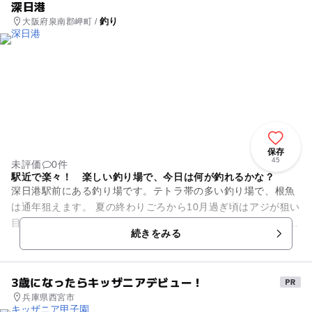
深日港
釣り
大阪府泉南郡岬町 /
保存
45
未評価
0件
駅近で楽々！ 楽しい釣り場で、今日は何が釣れるかな？
深日港駅前にある釣り場です。テトラ帯の多い釣り場で、根魚
は通年狙えます。 夏の終わりごろから10月過ぎ頃はアジが狙い
目。セイゴやアオリイカもいるので、人気の釣り場です。 その
続きをみる
他釣り魚としては...
3歳になったらキッザニアデビュー！
兵庫県西宮市