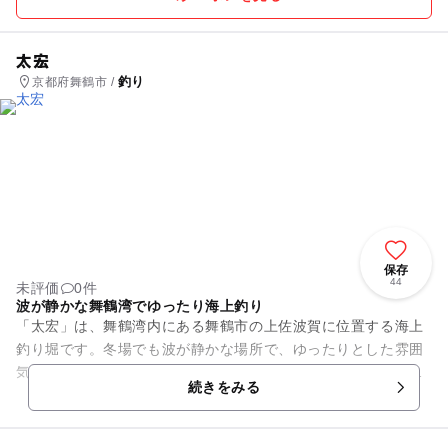
太宏
釣り
京都府舞鶴市 /
保存
44
未評価
0件
波が静かな舞鶴湾でゆったり海上釣り
「太宏」は、舞鶴湾内にある舞鶴市の上佐波賀に位置する海上
釣り堀です。冬場でも波が静かな場所で、ゆったりとした雰囲
気の中で海釣りが楽しめ、魚がきれいで有名な釣り堀で人気が
続きをみる
あります。マダイ、メジロ、...