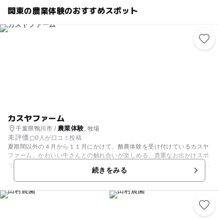
関東の農業体験のおすすめスポット
カスヤファーム
農業体験
千葉県鴨川市 /
, 牧場
未評価
0人が口コミ投稿
夏期間以外の４月から１１月にかけて、酪農体験を受け付けているカスヤ
ファーム。かわいい牛さんとの触れ合いが楽しめる、貴重なお出かけスポ
ットです。 体験の内容は牛へのエサやり、乳搾り、牛舎のお掃除、哺乳な
続きをみる
どなど。実は千葉県は「日本酪農発祥の地」なんです。そんな歴史あるこ
の土地で、何気なく飲んでいる牛乳のありがたさや、命の大切さを学んで
みませんか？ また、周辺ではハイキングなど様々なレジャーを楽しむこと
ができます。