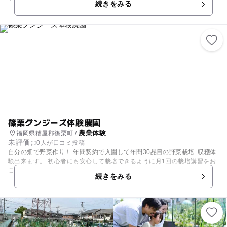
続きをみる
時々でできる農業体験は随時受け付けています。 お気軽にお問合せ下さ
い。
篠栗グンジーズ体験農園
農業体験
福岡県糟屋郡篠栗町 /
未評価
0人が口コミ投稿
自分の畑で野菜作り！ 年間契約で入園して年間30品目の野菜栽培･収穫体
験出来ます。 初心者にも安心して栽培できるように月1回の栽培講習をお
こないます。 栽培道具、種、苗、肥料、駐車場、トイレなどはすべて完備
続きをみる
しています。 入園時期は毎年2月に入園説明会、4月から栽培講習スター
トです。 年間30品目の野菜栽培･収穫体験 ＊ミニ自給自足生活＊ ​福岡市
の寝床たる篠栗町で 週末ファーマーなんてどうでしょう！