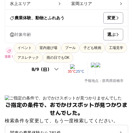
水上エリア
富岡エリア
変更
農業体験、動物とふれあう
選ぶ
対象年齢
イベント
室内遊び場
プール
子ども映画
工場見学
注目！
アスレチック
雨の日でもOK
35°C
25°C
予報地点：群馬県前橋市
ご指定の条件で、おでかけスポットが見つかりま
せんでした。
検索条件を変更して、もう一度検索してください。
関東の農業体験なら281件