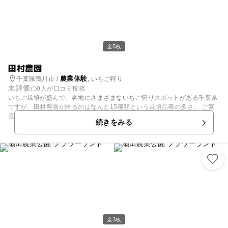
全5枚
田村農園
農業体験
千葉県鴨川市 /
, いちご狩り
未評価
0人が口コミ投稿
いちご栽培が盛んで、各地にさまざまないちご狩りスポットがある千葉県
ですが、田村農園が誇るのはなんと15種類という栽培品種の多さ。 ご家
庭でおなじみのあの味や、千葉県の人気品種『ふさのか』『桜香』といっ
続きをみる
た珍しい味にも出会える貴重なお出かけスポットです。 30分の食べ放題
はできるだけ予約がおすすめです。品種やその年の気候によって成果時期
が異なるため、来園前は必ずお問い合わせを。 高設栽培エリアもあるの
で、車椅子の方や赤ちゃんをお連れのご家族も安心です。 【いちご狩り情
報】 例年1月上旬～GWごろまで開催
全3枚