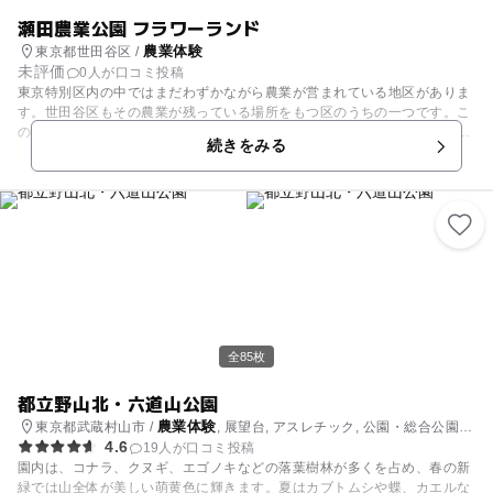
瀬田農業公園 フラワーランド
農業体験
東京都世田谷区 /
未評価
0人が口コミ投稿
東京特別区内の中ではまだわずかながら農業が営まれている地区がありま
す。世田谷区もその農業が残っている場所をもつ区のうちの一つです。こ
の公園の特徴としては区民が自分たちで花を育てることができることで
続きをみる
す。鑑賞花壇や創作花壇などがあり園芸教室も開かれています。園芸相談
も出来ます。東京のような大都会の街中で花壇があるとほっと心がなごむ
経験をされた方も多いでしょう。ここでお子様と一緒に花を愛でる心をい
っそう養い育て方を学び少しでも都会に潤いをあたえましょう。
全85枚
都立野山北・六道山公園
農業体験
東京都武蔵村山市 /
, 展望台, アスレチック, 公園・総合公園,
4.6
観光
19人が口コミ投稿
園内は、コナラ、クヌギ、エゴノキなどの落葉樹林が多くを占め、春の新
緑では山全体が美しい萌黄色に輝きます。夏はカブトムシや蝶、カエルな