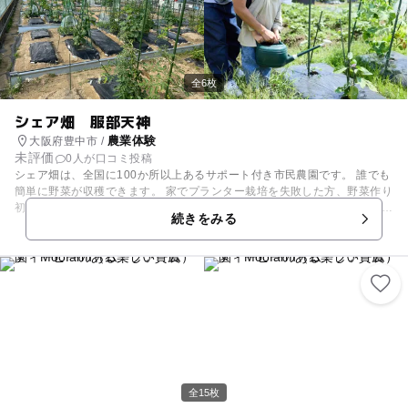
全6枚
シェア畑 服部天神
農業体験
大阪府豊中市 /
未評価
0人が口コミ投稿
シェア畑は、全国に100か所以上あるサポート付き市民農園です。 誰でも
簡単に野菜が収穫できます。 家でプランター栽培を失敗した方、野菜作り
初めての方、心配いりません。 知識豊かな菜園アドバイザーがあなたの野
続きをみる
菜作りを全面サポートします。 畑で野菜作りなんて大変そうと思われる方
もたくさんいますが、実際はプランターより簡単に、たくさん収穫するこ
とができます。 基本は週1回程度、お時間ある時に畑に来ていただければ
OK！ しかも、シェア畑には道具や苗・種など野菜作りに必要なものはす
べて完備。 動きやすい服装で来れば気軽に作業ができます。 農作業のあ
とには休憩ができる休憩所も用意しています。 春はナバナ・スナップエン
ドウ、イチゴ などの収穫、 夏はトマト・きゅうり・エダマメ・ナス・ピ
ーマン、小玉スイカなどの収穫、 秋にはキャベツ・茎ブロッコリー・サツ
マイモなどの収穫、 冬には大根・白菜・葉物野菜などの収穫ができ １年
を通してさまざまな野菜を楽しめます。 お子さんの食育にもぴったりで
す。 シェア畑では毎日、オンライン説明会を実施しております。※説明会
全15枚
は15分程度 オンライン説明会のご予約は下記URLよりアクセスお願いた