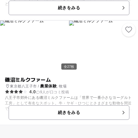
どでにぎわい、秋には美しい黄葉、冬には落葉した林間で野鳥観察が楽し
続きをみる
めます。丘陵から湧き出した水は、谷津田と呼ばれる田んぼに引かれる
他、各所に湿地の景観をつくり、多様な生きものの生息空間となっていま
す。 里山民家のある「里山体験エリア」では、水田や畑、雑木林の管理作
業の他、イベント開催など、多くの公園ボランティアが活発な活動を行っ
ています。
全27枚
磯沼ミルクファーム
農業体験
東京都八王子市 /
, 牧場
4.0
9人が口コミ投稿
八王子市郊外にある磯沼ミルクファームは「世界で一番小さなヨーグルト
工房」として有名なスポット。牛・ヤギ・ひつじとさまざまな動物を間近
で見ることができるほか、乳搾りやバター作りといった牧場体験ができる
続きをみる
のも魅力です。場内には牧場でとれた牛乳やヨーグルトが手に入る直売所
もあるため、見て、体験して、味わって、身近な食べ物のルーツを学ぶこ
とができます。