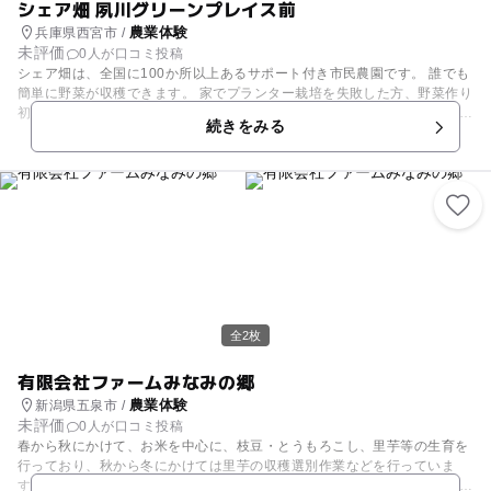
シェア畑 夙川グリーンプレイス前
農業体験
兵庫県西宮市 /
未評価
0人が口コミ投稿
シェア畑は、全国に100か所以上あるサポート付き市民農園です。 誰でも
簡単に野菜が収穫できます。 家でプランター栽培を失敗した方、野菜作り
初めての方、心配いりません。 知識豊かな菜園アドバイザーがあなたの野
続きをみる
菜作りを全面サポートします。 畑で野菜作りなんて大変そうと思われる方
もたくさんいますが、実際はプランターより簡単に、たくさん収穫するこ
とができます。 基本は週1回程度、お時間ある時に畑に来ていただければ
OK！ しかも、シェア畑には道具や苗・種など野菜作りに必要なものはす
べて完備。 動きやすい服装で来れば気軽に作業ができます。 農作業のあ
とには休憩ができる休憩所も用意しています。 春はナバナ・スナップエン
ドウ、イチゴ などの収穫、 夏はトマト・きゅうり・エダマメ・ナス・ピ
ーマン、小玉スイカなどの収穫、 秋にはキャベツ・茎ブロッコリー・サツ
マイモなどの収穫、 冬には大根・白菜・葉物野菜などの収穫ができ １年
を通してさまざまな野菜を楽しめます。 お子さんの食育にもぴったりで
す。 シェア畑では毎日、オンライン説明会を実施しております。※説明会
全2枚
は15分程度 オンライン説明会のご予約は下記URLよりアクセスお願いた
します https://www.sharebatake.com/tour_shinjuku?utm_source=ikoyo
有限会社ファームみなみの郷
&utm_medium=mail&utm_campaign=nouen
農業体験
新潟県五泉市 /
未評価
0人が口コミ投稿
春から秋にかけて、お米を中心に、枝豆・とうもろこし、里芋等の生育を
行っており、秋から冬にかけては里芋の収穫選別作業などを行っていま
す。 収穫期に農業体験のイベントをワンデイで開催していますが、その