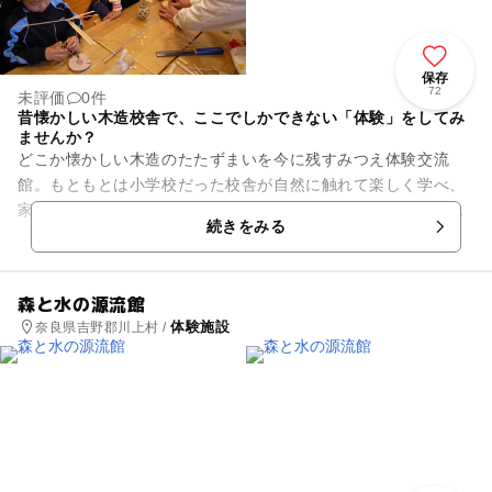
保存
72
未評価
0件
昔懐かしい木造校舎で、ここでしかできない「体験」をしてみ
ませんか？
どこか懐かしい木造のたたずまいを今に残すみつえ体験交流
館。もともとは小学校だった校舎が自然に触れて楽しく学べ、
家族と仲間との交流が深められる「グリーンツーリズムの拠
続きをみる
点」としてよみがえりました。
森と水の源流館
体験施設
奈良県吉野郡川上村 /