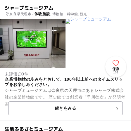
シャープミュージアム
体験施設
奈良県天理市 /
, 博物館・科学館, 観光
保存
101
未評価
0件
企業博物館の歩みをとおして、100年以上前へのタイムスリッ
プをお楽しみください。
シャープミュージアムは奈良県の天理市にあるシャープ株式会
社の企業博物館です。 歴史館では創業者「早川徳次」が発明考
案し、その後社名の由来となったシャープペンシルをはじめ、
続きをみる
日本初、世界初の創...
生駒ふるさとミュージアム