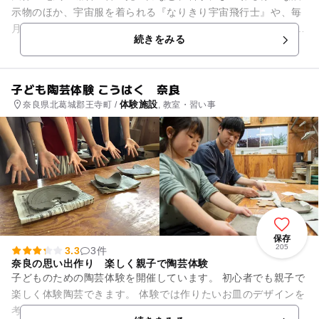
示物のほか、宇宙服を着られる『なりきり宇宙飛行士』や、毎
月テーマの変わる実験教室やミニ工作などがあります。 多数の
続きをみる
ゾーンがあり楽しみなが...
子ども陶芸体験 こうはく 奈良
体験施設
奈良県北葛城郡王寺町 /
, 教室・習い事
保存
205
3.3
3件
奈良の思い出作り 楽しく親子で陶芸体験
子どものための陶芸体験を開催しています。 初心者でも親子で
楽しく体験陶芸できます。 体験では作りたいお皿のデザインを
考えていただき、世界に1つだけのオリジナルお皿を制作でき