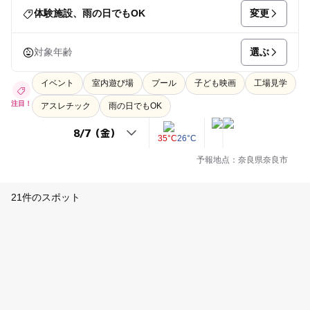
変更
体験施設、雨の日でもOK
選ぶ
対象年齢
イベント
室内遊び場
プール
子ども映画
工場見学
注目！
アスレチック
雨の日でもOK
35°C
26°C
予報地点：奈良県奈良市
21件のスポット