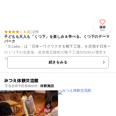
保存
101
4.2
2件
子どもも大人も「くつ下」を楽しみ＆学べる。くつ下のテーマ
パーク
「S.Labo」は「日本一ワクワクする靴下工場」を目指す日本一
のくつ下の生産地・奈良県広陵町の靴下工場SOUKIが運営す
る、子どもから大人まで楽しめるソックスラボラトリー(くつ下
続きをみる
の実験室)です。...
みつえ体験交流館
体験施設
奈良県宇陀郡御杖村 /