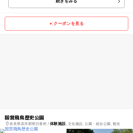
続きをみる
ます。 手び...
クーポンを見る
国営飛鳥歴史公園
体験施設
奈良県高市郡明日香村 /
, 文化施設, 公園・総合公園, 観光