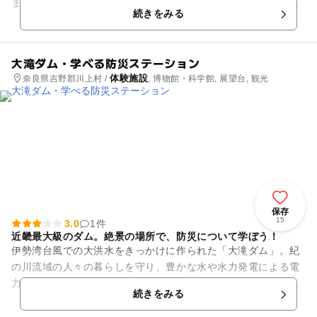
まな商品を販売するお土産屋さんです。こちらには金魚すくい
続きをみる
道場を併設しており、いつで...
大滝ダム・学べる防災ステーション
体験施設
奈良県吉野郡川上村 /
, 博物館・科学館, 展望台, 観光
保存
15
3.0
1件
近畿最大級のダム。絶景の場所で、防災について学ぼう！
伊勢湾台風での大洪水をきっかけに作られた「大滝ダム」。紀
の川流域の人々の暮らしを守り、豊かな水や水力発電による電
力の供給などを行っている施設です。こちらではダムの歴史や
続きをみる
役割、防災について展示して...