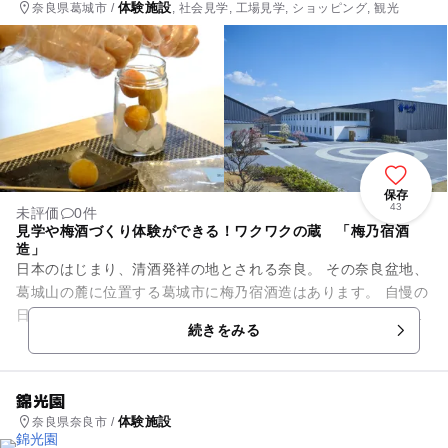
体験施設
奈良県葛城市 /
, 社会見学, 工場見学, ショッピング, 観光
保存
43
未評価
0件
見学や梅酒づくり体験ができる！ワクワクの蔵 「梅乃宿酒
造」
日本のはじまり、清酒発祥の地とされる奈良。 その奈良盆地、
葛城山の麓に位置する葛城市に梅乃宿酒造はあります。 自慢の
日本酒はもちろん、果実などを贅沢に使った日本酒リキュール
続きをみる
「あらごしシリーズ...
錦光園
体験施設
奈良県奈良市 /