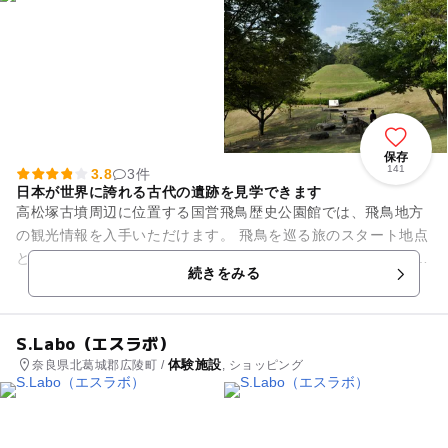
保存
141
3.8
3件
日本が世界に誇れる古代の遺跡を見学できます
高松塚古墳周辺に位置する国営飛鳥歴史公園館では、飛鳥地方
の観光情報を入手いただけます。 飛鳥を巡る旅のスタート地点
として、ぜひお越しになってください！ 明日香村周辺の様子が
続きをみる
一目でわかるジ...
S.Labo（エスラボ）
体験施設
奈良県北葛城郡広陵町 /
, ショッピング