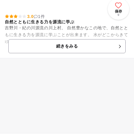
保存
9
3.0
1件
自然とともに生きる力を源流に学ぶ
吉野川・紀の川源流の川上村。 自然豊かなこの地で、自然とと
もに生きる力を源流に学ぶことが出来ます。 水がどこからきて
ゆくのか。紀の川の河口和歌山から吉野川の源流川上村までさ
続きをみる
かのぼるように大型...