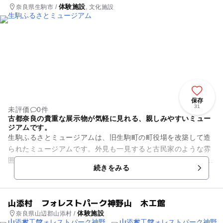
体験施設
奈良県生駒市 /
, 文化施設
保存
31
未評価
0件
古都奈良の貴重な展示物が気軽に見れる、親しみやすいミュー
ジアムです。
生駒ふるさとミュージアムは、旧生駒町の町役場を改築して造
られたミュージアムです。外見も一見すると古民家のような雰
囲気で、古都奈良の景観にふさわしいものとなっています。 常
続きをみる
設展示は無料で、市内の...
山添村 フォレストパーク神野山 木工館
体験施設
奈良県山辺郡山添村 /