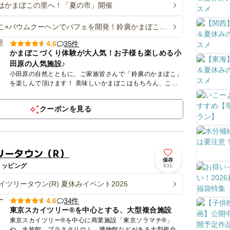
はかまぼこの里へ！「夏の市」開催
こ×バウムクーヘンでパフェを開発！鈴廣かまぼこ博
夏休みの食育体験
35件
4.6
かまぼこづくり体験が大人気！お子様も楽しめる小
田原の人気施設♪
小田原の自然とともに、ご家族皆さんで「鈴廣のかまぼこ」
を楽しんで頂けます！ 美味しいかまぼこはもちろん、ここ
にしかない体験イベントも盛りだくさん♪ 【鈴廣蒲鉾本店・
鈴...
クーポンを見る
リータウン（R）
保存
ョッピング
631
イツリータウン(R) 夏休みイベント2026
34件
4.6
東京スカイツリー®を中心とする、大型複合施設
東京スカイツリー®を中心に商業施設「東京ソラマチ®」
や、水族館、プラネタリウム、博物館などがある大型複合施