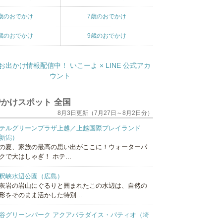
歳のおでかけ
7歳のおでかけ
歳のおでかけ
9歳のおでかけ
かけスポット 全国
8月3日更新（7月27日～8月2日分）
テルグリーンプラザ上越／上越国際プレイランド
新潟）
の夏、家族の最高の思い出がここに！ウォーターパ
クで大はしゃぎ！ ホテ...
釈峡水辺公園（広島）
灰岩の岩山にぐるりと囲まれたこの水辺は、自然の
形をそのまま活かした特別...
谷グリーンパーク アクアパラダイス・パティオ（埼