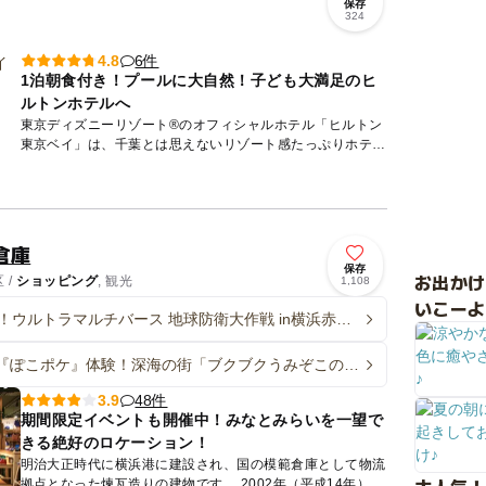
保存
324
6件
4.8
1泊朝食付き！プールに大自然！子ども大満足のヒ
ルトンホテルへ
東京ディズニーリゾート®のオフィシャルホテル「ヒルトン
東京ベイ」は、千葉とは思えないリゾート感たっぷりホテル
です♪ パークに隣接しているので、お泊りディズニーでの利
用し...
倉庫
保存
お出か
 /
ショッピング
, 観光
1,108
いこーよ
！ウルトラマルチバース 地球防衛大作戦 in横浜赤レ
『ぽこポケ』体験！深海の街「ブクブクうみぞこの
横浜に登場 入場無料！
48件
3.9
期間限定イベントも開催中！みなとみらいを一望で
きる絶好のロケーション！
明治大正時代に横浜港に建設され、国の模範倉庫として物流
拠点となった煉瓦造りの建物です。 2002年（平成14年）4