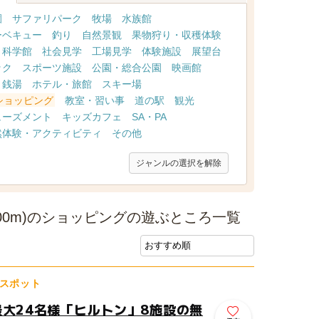
園
サファリパーク
牧場
水族館
ーベキュー
釣り
自然景観
果物狩り・収穫体験
・科学館
社会見学
工場見学
体験施設
展望台
ック
スポーツ施設
公園・総合公園
映画館
・銭湯
ホテル・旅館
スキー場
ショッピング
教室・習い事
道の駅
観光
ューズメント
キッズカフェ
SA・PA
然体験・アクティビティ
その他
ジャンルの選択を解除
00m)のショッピングの遊ぶところ一覧
スポット
最大24名様「ヒルトン」8施設の無