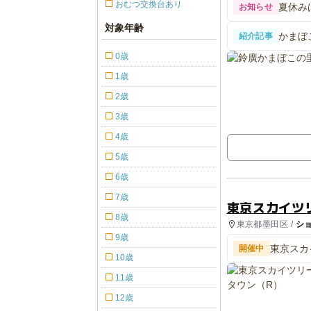
おむつ交換台あり
夏休み
お知らせ
対象年齢
かまぼ
紹介記事
物館で
0歳
1歳
2歳
3歳
4歳
5歳
6歳
7歳
東京スカイツ
8歳
東京都墨田区 /
シ
9歳
東京スカ
開催中
10歳
11歳
12歳