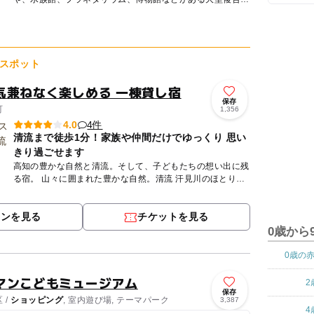
設！ 高さ 634m を誇る「東京スカイツリー」を中心とし
た...
スポット
気兼ねなく楽しめる 一棟貸し宿
保存
町
1,356
4件
4.0
清流まで徒歩1分！家族や仲間だけでゆっくり 思い
きり過ごせます
高知の豊かな自然と清流。そして、子どもたちの想い出に残
る宿。 山々に囲まれた豊かな自然。清流 汗見川のほとり。
広いリビングに、子どもたちが大好きなブランコと２階へと
つな...
ポンを見る
チケットを見る
0歳から
0歳の
マンこどもミュージアム
2
保存
 /
ショッピング
, 室内遊び場, テーマパーク
3,387
4