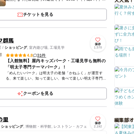
大人気！
月12日に文化・商業施設としてオープンしました。 横浜
赤...
チケットを見る
ク群馬
保存
 /
ショッピング
, 室内遊び場, 工場見学
1,570
31件
4.8
【入館無料】屋内キッズパーク・工場見学も無料の
「明太子専門テーマパーク」！
「めんたいパーク」は明太子の老舗「かねふく」が運営す
る、来て楽しい、知って楽しい、食べて楽しい明太子専門テ
ーマパークです。館内では工場見学、明太子の試食、明太子
のショッピング...
クーポンを見る
の里
編集部
保存
/
ショッピング
, 博物館・科学館, レストラン・カフェ
2,192