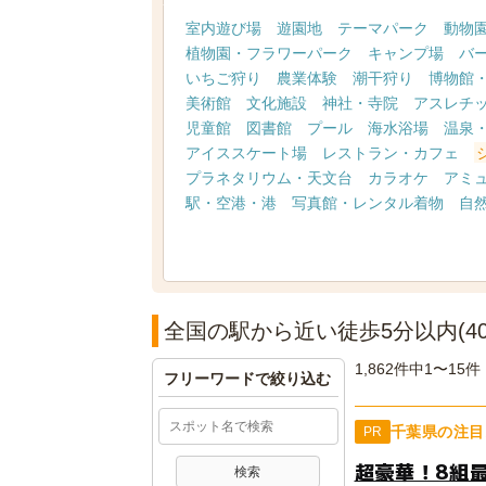
室内遊び場
遊園地
テーマパーク
動物
植物園・フラワーパーク
キャンプ場
バ
いちご狩り
農業体験
潮干狩り
博物館
美術館
文化施設
神社・寺院
アスレチ
児童館
図書館
プール
海水浴場
温泉
アイススケート場
レストラン・カフェ
プラネタリウム・天文台
カラオケ
アミ
駅・空港・港
写真館・レンタル着物
自
全国の駅から近い徒歩5分以内(4
1,862件中1〜15件
フリーワードで絞り込む
千葉県の注目
PR
超豪華！8組