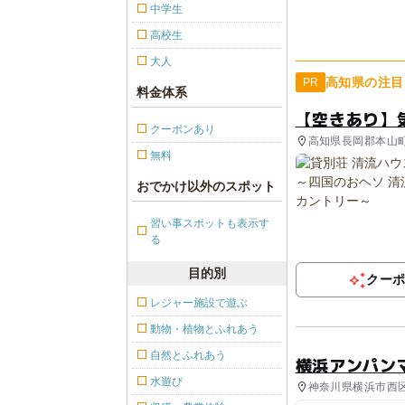
中学生
高校生
大人
高知県の注目
PR
料金体系
【空きあり】
クーポンあり
高知県長岡郡本山
無料
おでかけ以外のスポット
習い事スポットも表示す
る
目的別
クー
レジャー施設で遊ぶ
動物・植物とふれあう
自然とふれあう
横浜アンパン
水遊び
神奈川県横浜市西区