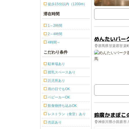
徒歩15分以内（1200m）
滞在時間
1～2時間
2～4時間
めんたいパー
4時間～
群馬県甘楽郡甘楽町
こだわり条件
駐車場あり
授乳スペースあり
託児所あり
雨の日でもOK
ベビーカーOK
飲食物持ち込みOK
鈴廣かまぼこ
レストラン（食堂）あり
神奈川県小田原市 
売店あり