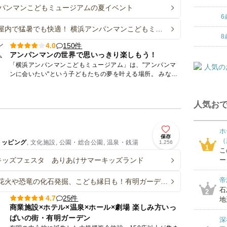
パンマンこどもミュージアムの夏イベント
6
屋内で猛暑でも快適！ 横浜アンパンマンこどもミュ
ムで夏イベント続々
8
150件
4.0
アンパンマンの世界で思いっきり楽しもう！
「横浜アンパンマンこどもミュージアム」は、"アンパンマ
ンに会いたい"という子どもたちの夢を叶える場所。 みなと
みらい線・新高島駅から徒歩3分、JR横浜駅東口から徒歩10
分と...
人気おで
ホ
保存
（
ョッピング
, 文化施設, 公園・総合公園, 温泉・銭湯
1,256
1
こ
Oキッズフェスタ ありあけサマーキッズランド
ー
帝
花火や恐竜の化石発掘、こども縁日も！有明ガーデン
ズフェスタが開催
石
2
25件
4.7
地
商業施設×ホテル×温泉×ホール×劇場 楽しみ方いっ
ぱいの街・有明ガーデン
深