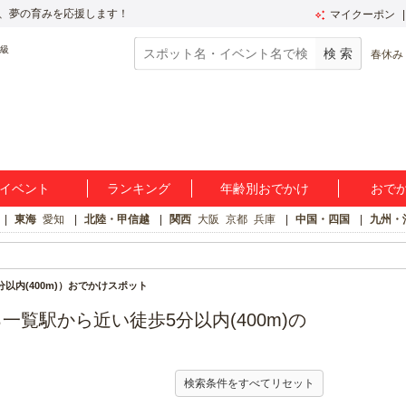
、夢の育みを応援します！
マイクーポン
春休み
イベント
ランキング
年齢別おでかけ
おで
東海
愛知
北陸・甲信越
関西
大阪
京都
兵庫
中国・四国
九州・
以内(400m)）おでかけスポット
覧駅から近い徒歩5分以内(400m)の
検索条件をすべてリセット