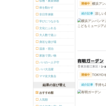
収穫・農業体験
横浜アン
開催中
体を動かす
涼しい
紹介記事
非日常体験
ージア
学びにつながる
文化にふれる
大人数で遊ぶ
身近な遊び場
温泉・宿泊
家族で買い物
有明ガーデン
パパの一人子守
東京都江東区 /
シ
パパ大活躍
TOKY
開催中
ママ友大集合
手持ち
結果の並び替え
紹介記事
でキッ
おすすめ順
人気順