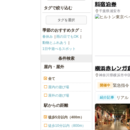
料宿泊券
タグで絞り込む
千葉県浦安市
タグを選択
季節のおすすめタグ：
春休み
雨の日でもOK
動物とふれあう
1日中遊べるスポット
条件検索
横浜赤レンガ
屋内・屋外
神奈川県横浜市中区
全て
緊急指令
開催中
屋内の遊び場
ンガ倉庫
屋外の遊び場
リアル
紹介記事
街」が
駅からの距離
徒歩5分以内（400m）
徒歩10分以内（800m）