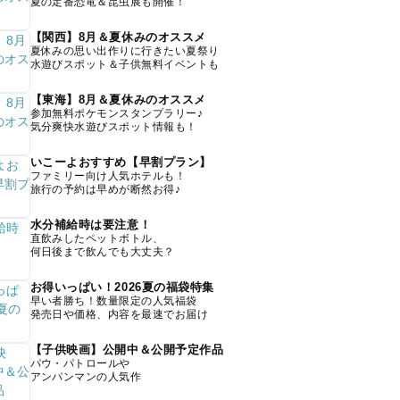
夏の定番恐竜＆昆虫展も開催！
【関西】8月＆夏休みのオススメ
夏休みの思い出作りに行きたい夏祭り
水遊びスポット＆子供無料イベントも
【東海】8月＆夏休みのオススメ
参加無料ポケモンスタンプラリー♪
気分爽快水遊びスポット情報も！
いこーよおすすめ【早割プラン】
ファミリー向け人気ホテルも！
旅行の予約は早めが断然お得♪
水分補給時は要注意！
直飲みしたペットボトル、
何日後まで飲んでも大丈夫？
お得いっぱい！2026夏の福袋特集
早い者勝ち！数量限定の人気福袋
発売日や価格、内容を最速でお届け
【子供映画】公開中＆公開予定作品
パウ・パトロールや
アンパンマンの人気作