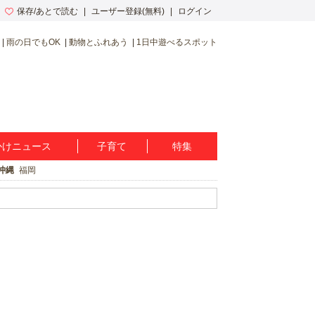
保存/あとで読む
ユーザー登録(無料)
ログイン
雨の日でもOK
動物とふれあう
1日中遊べるスポット
かけニュース
子育て
特集
沖縄
福岡