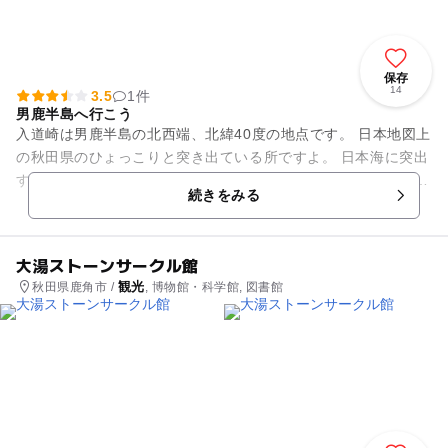
保存
14
3.5
1件
男鹿半島へ行こう
入道崎は男鹿半島の北西端、北緯40度の地点です。 日本地図上
の秋田県のひょっこりと突き出ている所ですよ。 日本海に突出
する岬で、男鹿国定公園の一角です。 海までは広ーい芝生を歩
続きをみる
いて行きます...
大湯ストーンサークル館
観光
秋田県鹿角市 /
, 博物館・科学館, 図書館