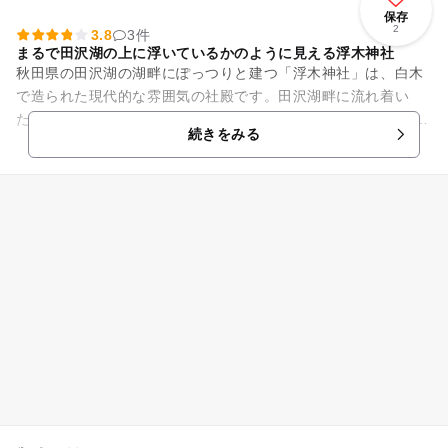
保存
2
3.8
3件
まるで田沢湖の上に浮いているかのように見える浮木神社
秋田県の田沢湖の湖畔にぽっつりと建つ「浮木神社」は、白木
で造られた現代的な雰囲気の社殿です。田沢湖畔に流れ着い
た、大木である浮木を祭った神社であるといわれています。 少
続きをみる
し離れたところから見...