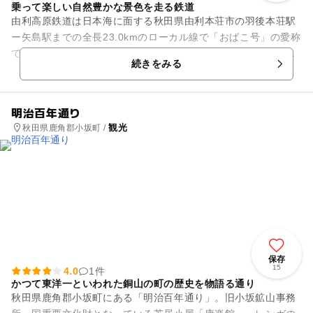
乗って楽しい自然豊かな景色を走る鉄道
由利高原鉄道は日本海に面する秋田県由利本荘市の羽後本荘駅
ー矢島駅までの全長23.0kmのローカル線で「おばこ号」の愛称
で親しまれています。名山「鳥海山」を仰ぎながら、美田地帯
続きをみる
を子吉川に沿って走り...
明治百年通り
観光
秋田県鹿角郡小坂町 /
保存
15
4.0
1件
かつて東洋一といわれた銅山の町の歴史を物語る通り
秋田県鹿角郡小坂町にある「明治百年通り」。旧小坂鉱山事務