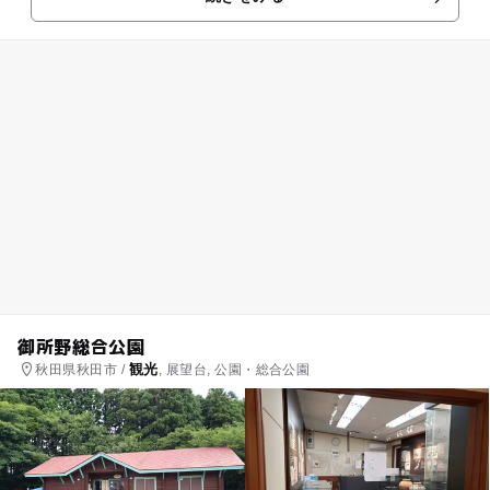
子供も「観て体験して学...
御所野総合公園
観光
秋田県秋田市 /
, 展望台, 公園・総合公園