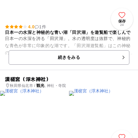
保存
24
4.0
1件
日本一の水深と神秘的な青い湖「田沢湖」を遊覧船で楽しんで
日本一の水深を誇る「田沢湖」。水の透明度は抜群で、神秘的
な青色が非常に印象的な湖です。「田沢湖遊覧船」はこの神秘
の湖の景観を約40分間船の上から楽しむことができます。 発着
続きをみる
時間は夏休みを除...
漢槎宮（浮木神社）
観光
秋田県仙北市 /
, 神社・寺院