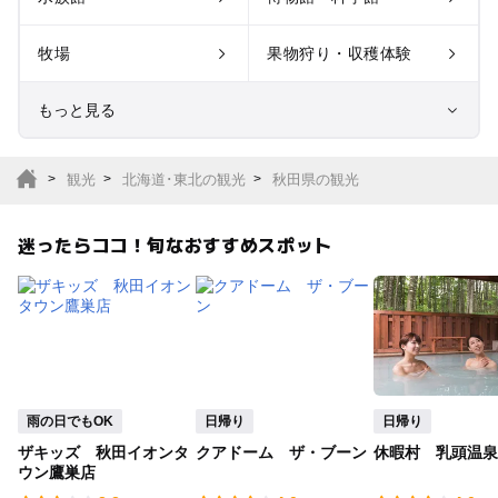
牧場
果物狩り・収穫体験
もっと見る
室内遊び場
遊園地
観光
北海道･東北の観光
秋田県の観光
テーマパーク
動物園
迷ったらココ！旬なおすすめスポット
サファリパーク
植物園・フラワーパー
ク
キャンプ場
バーベキュー
釣り
自然景観
雨の日でもOK
日帰り
日帰り
ザキッズ 秋田イオンタ
クアドーム ザ・ブーン
休暇村 乳頭温泉
いちご狩り
農業体験
ウン鷹巣店