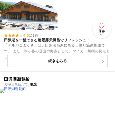
保存
42
4.0
1件
田沢湖を一望できる絶景露天風呂でリフレッシュ！
「アルパこまくさ」は、田沢湖高原にある日帰り温泉施設で
す。 また、駒ヶ岳の登山の拠点として、マイカー規制の拠点と
しての働きもしています。 館内は、日帰り温泉「自然ふれあい
続きをみる
温泉館」「駒ヶ岳...
田沢湖遊覧船
観光
秋田県仙北市 /