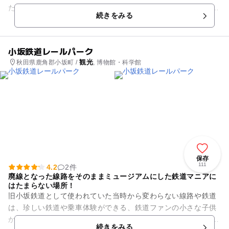
たつこ像と湖のコントラストは絵になります。 湖畔はドライブ
続きをみる
で一周でき、周...
小坂鉄道レールパーク
観光
秋田県鹿角郡小坂町 /
, 博物館・科学館
保存
111
4.2
2件
廃線となった線路をそのままミュージアムにした鉄道マニアに
はたまらない場所！
旧小坂鉄道として使われていた当時から変わらない線路や鉄道
は、珍しい鉄道や乗車体験ができる、鉄道ファンの小さな子供
から大人まで楽しめるレールパークとなっています。 館内は、
続きをみる