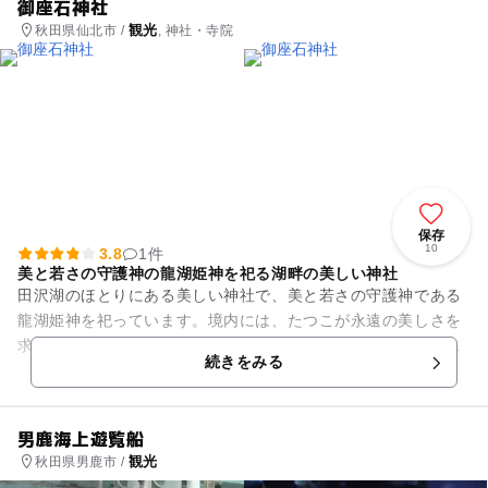
御座石神社
観光
秋田県仙北市 /
, 神社・寺院
保存
10
3.8
1件
美と若さの守護神の龍湖姫神を祀る湖畔の美しい神社
田沢湖のほとりにある美しい神社で、美と若さの守護神である
龍湖姫神を祀っています。境内には、たつこが永遠の美しさを
求め、満願の日に泉を飲んで龍と化した「潟頭の霊泉」、願い
続きをみる
事を書くと願いが成就すると...
男鹿海上遊覧船
観光
秋田県男鹿市 /