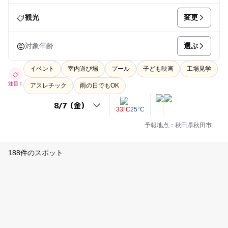
変更
観光
選ぶ
対象年齢
イベント
室内遊び場
プール
子ども映画
工場見学
注目！
アスレチック
雨の日でもOK
33°C
25°C
予報地点：秋田県秋田市
188件のスポット