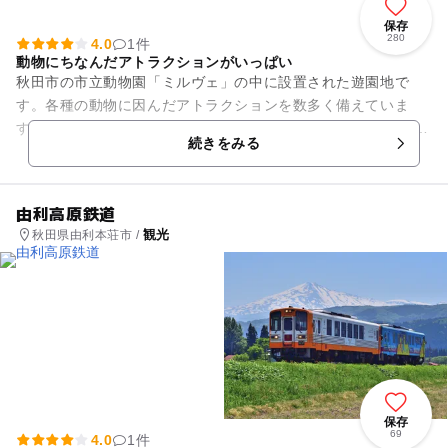
保存
280
4.0
1件
動物にちなんだアトラクションがいっぱい
秋田市の市立動物園「ミルヴェ」の中に設置された遊園地で
す。各種の動物に因んだアトラクションを数多く備えていま
す。 新しくなったアニパ観覧車「フルール」や、キリンが先導
続きをみる
するジェットコースター、象...
由利高原鉄道
観光
秋田県由利本荘市 /
保存
69
4.0
1件