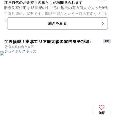
江戸時代のお金持ちの暮らしが垣間見られます
旧奈良家住宅は18世紀の中ごろに地元の有力商人であった9代
目喜兵衛のお屋敷です。間杉五郎八という当時の有名な大工に
よって3年もの年月をかけて作られた豪邸で、その費用は現在
続きをみる
の6000万円に相当する...
全天候型！東北エリア最大級の室内あそび場♪
宮城県仙台市泉区
保存