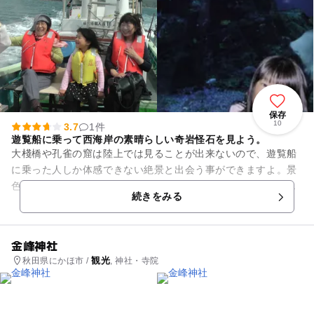
保存
10
3.7
1件
遊覧船に乗って西海岸の素晴らしい奇岩怪石を見よう。
大棧橋や孔雀の窟は陸上では見ることが出来ないので、遊覧船
に乗った人しか体感できない絶景と出会う事ができますよ。景
色も最高ですが時々自然の野鳥も出てきます。あの鳥なんてい
続きをみる
う鳥なんだろうなんて言って...
金峰神社
観光
秋田県にかほ市 /
, 神社・寺院