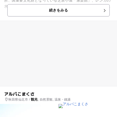
所、国重要文化財となっている芝居小屋「康楽館」、レンガの
水路など、近代建築が多く残されています。アカシアの木が30
続きをみる
0メートル立ち並ぶ散歩道...
アルパこまくさ
観光
秋田県仙北市 /
, 自然景観, 温泉・銭湯