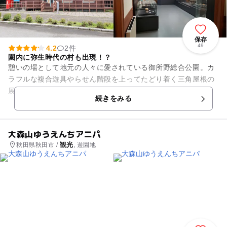
保存
49
4.2
2件
園内に弥生時代の村も出現！？
憩いの場として地元の人々に愛されている御所野総合公園。カ
ラフルな複合遊具やらせん階段を上ってたどり着く三角屋根の
展望台、そして思いっきりボール遊びが楽しめる広い芝生広場
続きをみる
などもあり、休日には子連れ...
大森山ゆうえんちアニパ
観光
秋田県秋田市 /
, 遊園地