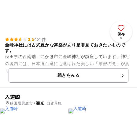
保存
5
3.5
1件
金峰神社には古式豊かな舞楽があり是非見ておきたいもので
す。
秋田県の西南端、にかほ市に金峰神社が鎮座しています。神社
の境内には、日本滝百選にも選ばれた美しい「奈曽の滝」があ
ります。文化庁が推奨する景勝地にも指定され、豊かな自然を
続きをみる
求めて多くの観光客が訪れま...
入道崎
観光
秋田県男鹿市 /
, 自然景観