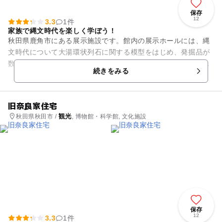
保存
12
3.3
1件
家族で縄文時代を楽しく学ぼう！
秋田県鹿角市にある展示施設です。館内の展示ホールには、縄
文時代について大湯環状列石に関する模型をはじめ、発掘品が
数多く展示されており家族で学ぶことができます。また、縄文
続きをみる
工房では、縄文土器やペンダ...
旧奈良家住宅
観光
秋田県秋田市 /
, 博物館・科学館, 文化施設
保存
12
3.3
1件