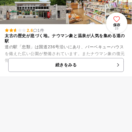
保存
23
2.6
1件
太古の歴史が息づく地。ナウマン象と温泉が人気を集める道の
駅
道の駅「忠類」は国道236号沿いにあり、バーベキューハウス
を備えた広い公園が整備されています。またナウマン象の復元
骨格標本を展示している「忠類ナウマン象記念館」や温泉施設
続きをみる
も併設されています。遊ぶ...