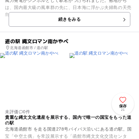
風力発電がシンボルとして駅名がつけられました。敷地から
は、国内最大級の風車群の先に、日本海に浮かぶ夫婦島の天売
島や焼尻島の光景が広がります。ドーム球場のような白い屋根
続きをみる
をもった「とままえ温泉ふわっ...
道の駅 縄文ロマン南かやべ
北海道函館市 / 道の駅
保存
21
未評価
0件
貴重な縄文文化遺産を展示する、国内で唯一の国宝をもった道
の駅
北海道函館市 を走る国道278号バイパス沿いにある道の駅。国
宝「中空土偶」を常設展示する「函館市縄文文化交流センタ