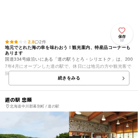
保存
12
2.8
2件
地元でとれた海の幸を味わおう！観光案内、特産品コーナーも
あります
国道334号線沿いにある「道の駅うとろ・シリエトク」は、200
7年4月にオープンした道の駅で、休日には地元の方や観光客で
賑わいます。建物は漁師の番屋風で、規模が大きく館内は落ち
続きをみる
着いた雰囲気。 ...
道の駅 忠類
北海道中川郡幕別町 / 道の駅