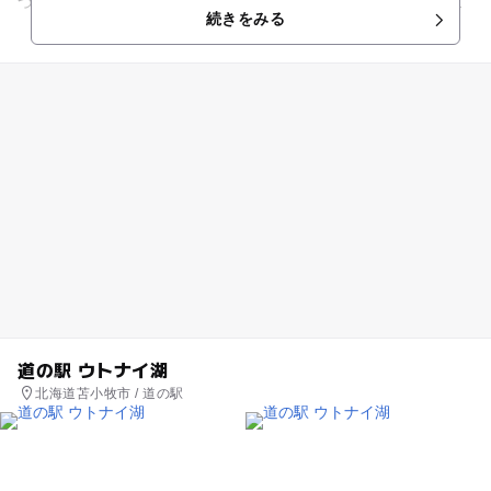
つぞらダイニング」、または、屋外の「中庭広場」でゆっくり
続きをみる
食事が楽しめます。広場に...
道の駅 ウトナイ湖
北海道苫小牧市 / 道の駅