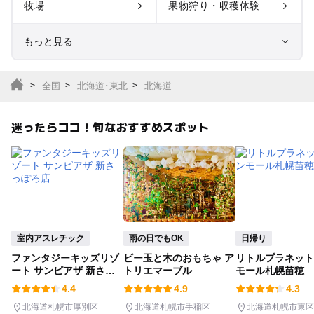
牧場
果物狩り・収穫体験
もっと見る
室内遊び場
遊園地
全国
北海道･東北
北海道
テーマパーク
動物園
迷ったらココ！旬なおすすめスポット
サファリパーク
植物園・フラワーパー
ク
キャンプ場
バーベキュー
釣り
自然景観
室内アスレチック
雨の日でもOK
日帰り
ファンタジーキッズリゾ
ビー玉と木のおもちゃ ア
リトルプラネット
いちご狩り
農業体験
ート サンピアザ 新さっ
トリエマーブル
モール札幌苗穂
ぽろ店
4.4
4.9
4.3
潮干狩り
社会見学
北海道札幌市厚別区
北海道札幌市手稲区
北海道札幌市東区