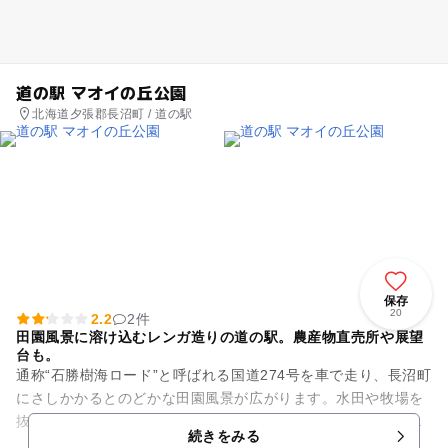
道の駅 マオイの丘公園
北海道夕張郡長沼町 / 道の駅
保存
20
2.2
2件
田園風景に溶け込むレンガ造りの道の駅。農産物直売所や展望
台も。
通称“石勝樹海ロード”と呼ばれる国道274号を車で走り、長沼町
にさしかかるとのどかな田園風景が広がります。水田や牧場を
抜ける爽快なドライブ中に、絶対立ち寄ってみたいという好奇
続きをみる
心を起こさせる、サイ...