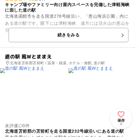
キャンプ場やファミリー向け屋内スペースを完備した津軽海峡
に面した道の駅
北海道函館市を走る国道278号線沿い、「恵山海浜公園」内に
ある道の駅です。眼下には津軽海峡、遠方には活火山の恵山を
望むことができます。観光案内所のほか、カフェにショップ、
続きをみる
キッズスペース、シャワー...
道の駅 風Wとままえ
北海道苫前郡苫前町 / 温泉・銭湯, ホテル・旅館, 道の駅
保存
8
未評価
0件
北海道苫前郡の苫前町を走る国道232号線沿いにある道の駅