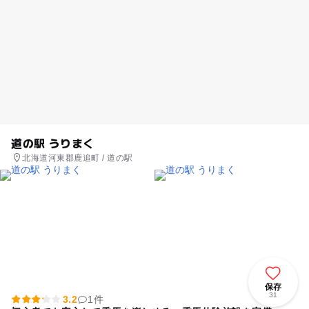
道の駅 うりまく
北海道河東郡鹿追町 / 道の駅
保存
31
3.2
1件