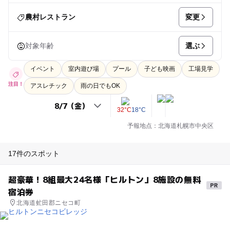
変更
農村レストラン
選ぶ
対象年齢
イベント
室内遊び場
プール
子ども映画
工場見学
注目！
アスレチック
雨の日でもOK
32°C
18°C
予報地点：北海道札幌市中央区
17件のスポット
超豪華！8組最大24名様「ヒルトン」8施設の無料
宿泊券
北海道虻田郡ニセコ町