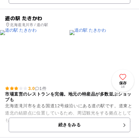
道の駅 たきかわ
北海道滝川市 / 道の駅
保存
16
3.0
1件
市場直営のレストランを完備。地元の特産品が多数並ぶショッ
プも
北海道滝川市を走る国道12号線沿いにある道の駅です。道東と
道北の結節点に位置しているため、周辺観光をする拠点として
もぴったり。滝川地方卸売市場直営のレストランでは、地元で
続きをみる
収穫されたばかりの新鮮な...