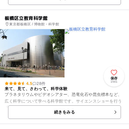
きの新しい...
板橋区立教育科学館
東京都板橋区 / 博物館・科学館
保存
1541
4.5
28件
来て、見て、さわって、科学体験
プラネタリウムやビデオシアター、恐竜化石や昆虫標本など、
広く科学について学べる科学館です。サイエンスショーを行う
「みんなの実験室」や体の錯覚を体験できる「ふしぎな部
続きをみる
屋」、「地震体験装置」等、楽し...