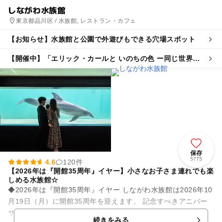
しながわ水族館
東京都品川区 / 水族館, レストラン・カフェ
【お知らせ】水族館と公園で外遊びもできる穴場スポット
【開催中】「エリック・カールと いのちの色 ー同じ世界
で、ちがう色ー」
保存
5775
4.6
120件
【2026年は『開館35周年』イヤー】小さなお子さま連れでも楽
しめる水族館☆
◆2026年は『開館35周年』イヤー しながわ水族館は2026年10
月19日（月）に開館35周年を迎えます。 記念すべきアニバー
サリーイヤーである2026年は、1年を通して、四季折々の表情
続きをみる