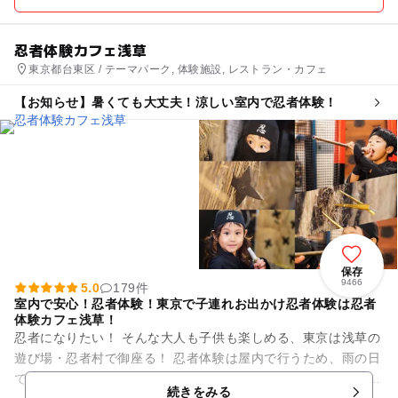
忍者体験カフェ浅草
東京都台東区 / テーマパーク, 体験施設, レストラン・カフェ
【お知らせ】暑くても大丈夫！涼しい室内で忍者体験！
保存
9466
5.0
179件
室内で安心！忍者体験！東京で子連れお出かけ忍者体験は忍者
体験カフェ浅草！
忍者になりたい！ そんな大人も子供も楽しめる、東京は浅草の
遊び場・忍者村で御座る！ 忍者体験は屋内で行うため、雨の日
でも天気も気候も問題なし！！ 店内に、お子様も大人の方も驚
続きをみる