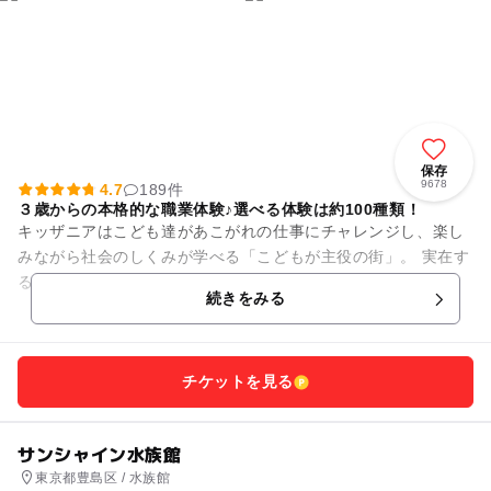
保存
9678
4.7
189件
３歳からの本格的な職業体験♪選べる体験は約100種類！
キッザニアはこども達があこがれの仕事にチャレンジし、楽し
みながら社会のしくみが学べる「こどもが主役の街」。 実在す
る企業が立ち並ぶ街の中では、約100種類の仕事やサービスが
続きをみる
体験できます。 仕...
チケットを見る
サンシャイン水族館
東京都豊島区 / 水族館