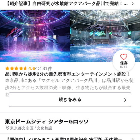
【紹介記事】自由研究が水族館アクアパーク品川で完結！
盆踊りや縁日が楽しめる「花火まつり」も
保存
6768
4.6
181件
品川駅から徒歩2分の最先都市型エンターテインメント施設！
東京品川にある「マクセル アクアパーク品川」は品川駅から徒
歩2分とアクセス抜群の光・映像、生き物たちが融合する最先
都市型エンターテインメント施設です。施設内1階フロアは水
続きをみる
槽やアトラクションにさま...
東京ドームシティ シアターGロッソ
東京都文京区 / 文化施設
【開催中】くぼたまこと画業30周年記念 実写版 天体戦士サ