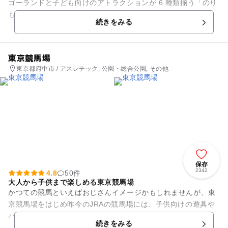
ゴーランドと子ども向けのアトラクションが 6 種類揃う「のり
もの広場」、かわいい動物とふれあえる「どうぶつ広場」、雨
続きをみる
の日でも身体をいっぱい...
東京競馬場
東京都府中市 / アスレチック, 公園・総合公園, その他
保存
2342
4.8
50件
大人から子供まで楽しめる東京競馬場
かつての競馬といえばおじさんイメージかもしれませんが、東
京競馬場をはじめ昨今のJRAの競馬場には、子供向けの遊具や
バラエティに富んだグルメ店舗等、大人から子供まで一日楽し
続きをみる
める施設になっています。...