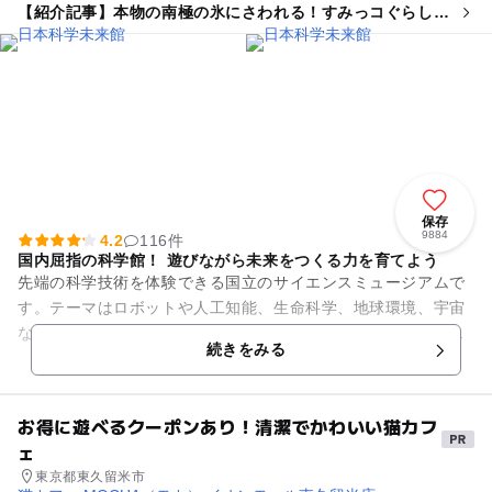
【紹介記事】本物の南極の氷にさわれる！すみっコぐらし応
援の特別展「大南極展」が7月開幕
保存
9884
4.2
116件
国内屈指の科学館！ 遊びながら未来をつくる力を育てよう
先端の科学技術を体験できる国立のサイエンスミュージアムで
す。テーマはロボットや人工知能、生命科学、地球環境、宇宙
など、私たちの未来にかかわる科学技術。自分自身で触れ、発
続きをみる
見できる参加体験型の展示で...
お得に遊べるクーポンあり！清潔でかわいい猫カフ
ェ
東京都東久留米市