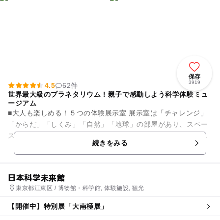
保存
3919
4.5
62件
世界最大級のプラネタリウム！親子で感動しよう科学体験ミュ
ージアム
■大人も楽しめる！５つの体験展示室 展示室は「チャレンジ」
「からだ」「しくみ」「自然」「地球」の部屋があり、スペー
スシャトルの実物大模型や月の重力体験ができる乗り物「ムー
続きをみる
ンウォーカー」をはじめ...
日本科学未来館
東京都江東区 / 博物館・科学館, 体験施設, 観光
【開催中】特別展「大南極展」