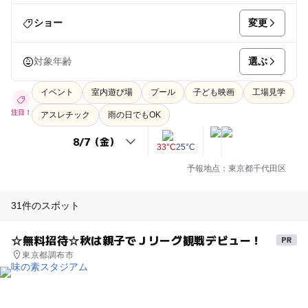
変更
ショー
選ぶ
対象年齢
イベント
室内遊び場
プール
子ども映画
工場見学
注目！
アスレチック
雨の日でもOK
33°C
25°C
予報地点：東京都千代田区
31件のスポット
☆無料招待☆秋は親子でＪリーグ観戦デビュー！
東京都調布市