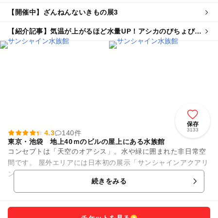
【開催中】ざんねんないきもの展3
【紹介記事】気温が上がるほど水量UP！アシカのびちょびち
ょ大作戦が池袋の水族館で 自由研究も
保存
3133
4.3
140件
東京・池袋 地上40ｍのビルの屋上にある水族館
コンセプトは「天空のオアシス」。水や緑に囲まれた非日常空
間です。 屋外エリアには日本初の展示「サンシャインアクアリ
ング」が登場。頭上にあるドーナツ型水槽をアシカが気持ちよ
続きをみる
さそうに泳ぎ、その姿は...
チケットを見る