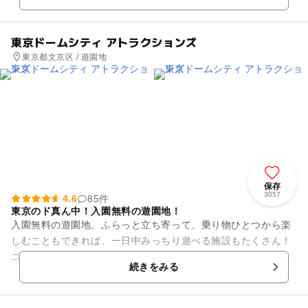
東京ドームシティ アトラクションズ
東京都文京区 / 遊園地
保存
3057
4.6
85件
東京のド真ん中！入園無料の遊園地！
入園無料の遊園地。ふらっと立ち寄って、乗り物ひとつから楽
しむこともできれば、一日中みっちり遊べる施設もたくさん！
ゴンドラ内でカラオケも楽しめるセンターレス大観覧車「ビッ
続きをみる
グ・オー」、その観覧車...