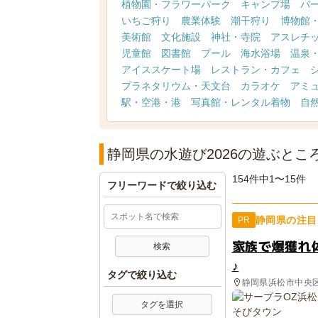
植物園・フラワーパーク
キャンプ場
バ
いちご狩り
農業体験
潮干狩り
博物館
美術館
文化施設
神社・寺院
アスレチ
児童館
図書館
プール
海水浴場
温泉
アイススケート場
レストラン・カフェ
プラネタリウム・天文台
カラオケ
アミ
駅・空港・港
写真館・レンタル着物
自
静岡県の水遊び2026の遊ぶとこ
154件中1〜15件
フリーワードで絞り込む
静岡県の注目
PR
家族で爆獲れ
♪
タグで絞り込む
静岡県浜松市中央
タグを選択