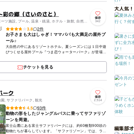
大人気！
ト彩の郷（さいのさと）
保存
ポーツ施設, プール, 温泉・銭湯, ホテル・旅館, 自然体
342
ィ
2件
3.8
お子さまも大はしゃぎ！ママパパも大満足の屋外プ
ール♪
大自然の中にあるリゾートホテル。夏シーズンには１日中遊
びつくせる屋外プール『つま恋ウォーターパーク』が登場！
森に囲まれた開放的な空間にある4つのプールと3つのスラ
イダーは子...
チケットを見る
パーク
保存
物園, サファリパーク, 観光
2,514
93件
4.5
動物の形をしたジャングルバスに乗ってサファリゾ
ーンを周遊。
富士山麓にある富士サファリパークには、約60種類900頭の
編集部
動物たちが暮らしています。「サファリゾーン」では、ライ