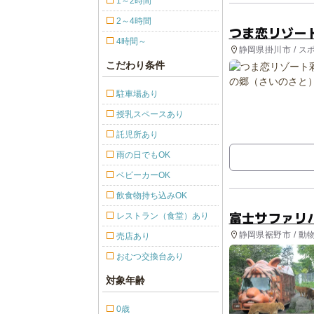
1～2時間
2～4時間
つま恋リゾー
4時間～
静岡県掛川市 / ス
験・アクティビテ
こだわり条件
駐車場あり
授乳スペースあり
託児所あり
雨の日でもOK
ベビーカーOK
飲食物持ち込みOK
富士サファリ
レストラン（食堂）あり
静岡県裾野市 / 動
売店あり
おむつ交換台あり
対象年齢
0歳