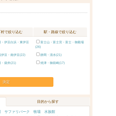
町村で絞り込む
駅・路線で絞り込む
田・伊豆白浜・東伊豆
富士山・富士宮・富士・御殿場
(26)
伊豆・南伊豆(22)
静岡・清水(21)
・袋井(21)
焼津・御前崎(17)
決定
目的から探す
園
サファリパーク
牧場
水族館