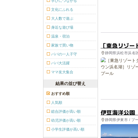
学びにつながる
文化にふれる
大人数で遊ぶ
身近な遊び場
温泉・宿泊
［東急リゾー
家族で買い物
静岡県浜松市浜名区 
パパの一人子守
パパ大活躍
ママ友大集合
結果の並び替え
おすすめ順
人気順
伊豆海洋公園
総合評価が高い順
静岡県伊東市 / プ
幼児評価が高い順
小学生評価が高い順