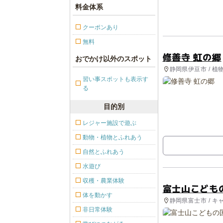
料金体系
クーポンあり
無料
修善寺 虹の郷
おでかけ以外のスポット
静岡県伊豆市 / 植
習い事スポットも表示す
る
目的別
レジャー施設で遊ぶ
動物・植物とふれあう
自然とふれあう
水遊び
収穫・農業体験
富士山こども
体を動かす
静岡県富士市 / キ
体験・アクティビ
非日常体験