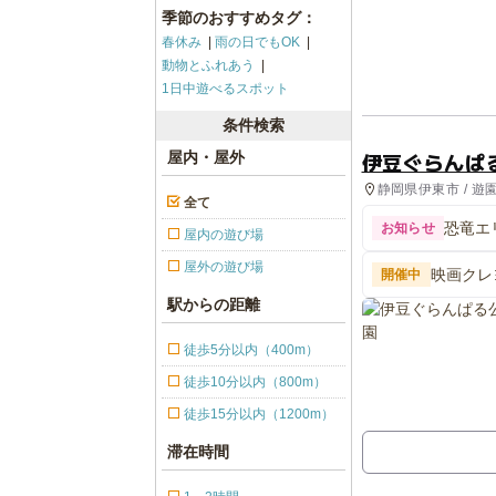
季節のおすすめタグ：
春休み
雨の日でもOK
動物とふれあう
1日中遊べるスポット
条件検索
伊豆ぐらんぱ
屋内・屋外
静岡県伊東市 / 遊
全て
恐竜エ
お知らせ
屋内の遊び場
屋外の遊び場
映画クレ
開催中
駅からの距離
徒歩5分以内（400m）
徒歩10分以内（800m）
徒歩15分以内（1200m）
滞在時間