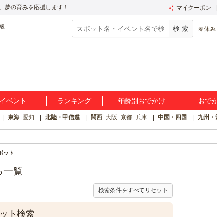
、夢の育みを応援します！
マイクーポン
春休み
イベント
ランキング
年齢別おでかけ
おで
東海
愛知
北陸・甲信越
関西
大阪
京都
兵庫
中国・四国
九州・
ポット
ろ一覧
検索条件をすべてリセット
ポット検索