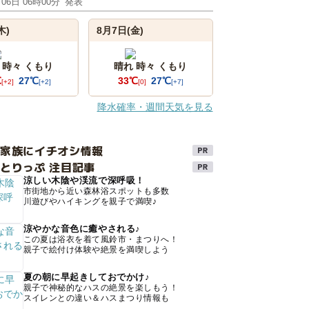
月06日 06時00分
発表
木)
8月7日(金)
 時々 くもり
晴れ 時々 くもり
℃
27℃
33℃
27℃
[+2]
[+2]
[0]
[+7]
降水確率・週間天気を見る
け家族にイチオシ情報
とりっぷ 注目記事
涼しい木陰や渓流で深呼吸！
市街地から近い森林浴スポットも多数
川遊びやハイキングを親子で満喫♪
涼やかな音色に癒やされる♪
この夏は浴衣を着て風鈴市・まつりへ！
親子で絵付け体験や絶景を満喫しよう
夏の朝に早起きしておでかけ♪
親子で神秘的なハスの絶景を楽しもう！
スイレンとの違い＆ハスまつり情報も