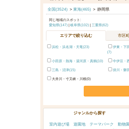
全国(3524)
>
東海(465)
>
静岡県
同じ地域のスポット:
愛知県(147)
|
岐阜県(102)
|
三重県(62)
エリアで絞り込む
市区
浜松・浜名湖・天竜(23)
伊東・下
(7)
小田原・熱海・湯河原・真鶴(10)
中伊豆・西
三島・沼津(15)
掛川・磐田
大井川・寸又峡・川根(0)
ジャンルから探す
室内遊び場
遊園地
テーマパーク
動物