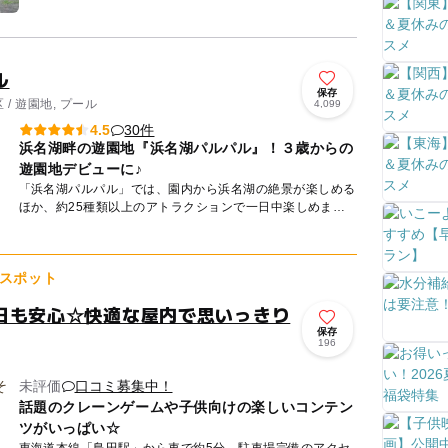
オンやゾウ、アムールトラなどの野生動物をマイカーや園内
バスに乗...
ル
保存
/ 遊園地, プール
4,099
30件
4.5
浜名湖畔の遊園地『浜名湖パルパル』！３歳からの
遊園地デビューに♪
「浜名湖パルパル」では、園内から浜名湖の絶景が楽しめる
ほか、約25種類以上のアトラクションで一日中楽しめま
す！ 浜名湖パルパルのレストラン「ぱくぱく大食堂」で
は、季節ごとに...
スポット
日も安心☆快適な屋内で思いっきり
保存
196
未評価
口コミ募集中！
話題のクレーンゲームや子供向けの楽しいコンテン
ツがいっぱい☆