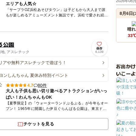
2026年08
エリアも人気☆
「サープラOZ浜松あそびタウン」は子どもから大人まで誰
8月6日(
もが楽しめるアミューズメント施設です。浜松で愛され続け
て30年！お客様とともに作り上げてきた「OZ」の名をしっ
かりと残し...
晴れ
33
る公園
保存
園地, アスレチック
6,139
リアや無料アスレチックで遊ぼう！
お出か
いこーよ
ヨンしんちゃん 夏休み特別イベント
80件
4.7
大人も子供も思い切り遊べるアトラクションがいっ
ぱい！わんちゃんもOK
【夏季限定】の「ウォーターランドぷるぷる」が今年もオー
プン！ 1965年に開園した伊豆ぐらんぱる公園は、東京ドー
ム約5個分・約22万㎡の園内で大人も子供も様々なアトラ
ク...
チケットを見る