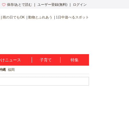
保存/あとで読む
ユーザー登録(無料)
ログイン
雨の日でもOK
動物とふれあう
1日中遊べるスポット
かけニュース
子育て
特集
沖縄
福岡