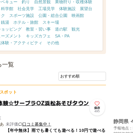
ーベキュー
釣り
自然景観
果物狩り・収穫体験
・科学館
社会見学
工場見学
体験施設
展望台
ック
スポーツ施設
公園・総合公園
映画館
・銭湯
ホテル・旅館
スキー場
ショッピング
教室・習い事
道の駅
観光
ューズメント
キッズカフェ
SA・PA
然体験・アクティビティ
その他
ろ一覧
スポット
体験☆サープラOZ浜松あそびタウン
保存
495
区
静岡県
未評価
口コミ募集中！
予報地点：
【年中無休】雨でも暑くても遊べる！10円で遊べる