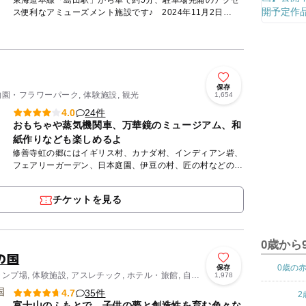
東海道本線「島田駅」から車で約5分、駐車場完備のアクセ
ス便利なアミューズメント施設です♪ 2024年11月2日
（土）に「サープラ島田あそびタウン」としてリニューアル
オープン☆...
保存
物園・フラワーパーク, 体験施設, 観光
1,654
24件
4.0
おもちゃや蒸気機関車、万華鏡のミュージアム、和
紙作りなども楽しめるよ
修善寺虹の郷にはイギリス村、カナダ村、インディアン砦、
フェアリーガーデン、日本庭園、伊豆の村、匠の村などのエ
リアがあります。 日本庭園は、四季折々の花々が咲き目を
楽しませて...
チケットを見る
0歳から
の国
0歳の
保存
ャンプ場, 体験施設, アスレチック, ホテル・旅館, 自然
1,978
ティ
35件
4.7
2
富士山のふもとで、子供の夢と創造性を育む色々な