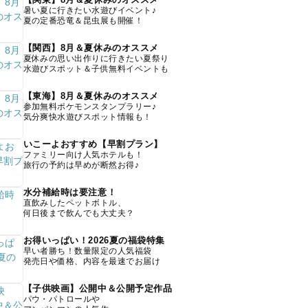
暑い夏に行きたい水遊びイベント♪
夏の定番恐竜＆昆虫展も開催！
【関西】8月＆夏休みのオススメ
夏休みの思い出作りに行きたい夏祭り
水遊びスポット＆子供無料イベントも
【東海】8月＆夏休みのオススメ
参加無料ポケモンスタンプラリー♪
気分爽快水遊びスポット情報も！
いこーよおすすめ【早割プラン】
ファミリー向け人気ホテルも！
旅行の予約は早めが断然お得♪
水分補給時は要注意！
直飲みしたペットボトル、
何日後まで飲んでも大丈夫？
お得いっぱい！2026夏の福袋特集
早い者勝ち！数量限定の人気福袋
発売日や価格、内容を最速でお届け
【子供映画】公開中＆公開予定作品
パウ・パトロールや