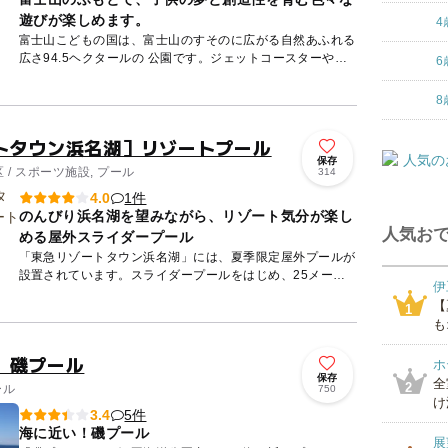
遊びが楽しめます。
4
富士山こどもの国は、富士山のすそのに広がる自然あふれる
広さ94.5ヘクタールの 公園です。ジェットコースターや観
6
覧車はありません。大地と自然が遊具であり遊びの素材であ
る公園です 。
8
トタウン浜名湖］リゾートプール
保存
/ スポーツ施設, プール
314
1件
4.0
のんびり浜名湖を望みながら、リゾート気分が楽し
人気おで
める屋外スライダープール
「東急リゾートタウン浜名湖」には、夏季限定屋外プールが
設置されています。スライダープールをはじめ、25メート
伊
ルプール、幼児用プールを備えています。毎年7月中旬から
【
1
8月下旬の夏...
も
 磯プール
ホ
保存
全
2
ール
750
け
5件
3.4
海に近い！磯プール
展