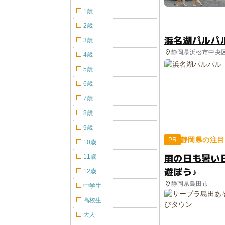
1歳
2歳
浜名湖パルパ
3歳
静岡県浜松市中央区 
4歳
5歳
6歳
7歳
8歳
9歳
静岡県の注目
PR
10歳
雨の日も暑い
11歳
遊ぼう♪
12歳
静岡県島田市
中学生
高校生
大人