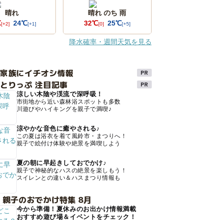
晴れ
晴れ のち 雨
℃
24℃
32℃
25℃
[+2]
[+1]
[0]
[+5]
降水確率・週間天気を見る
け家族にイチオシ情報
とりっぷ 注目記事
涼しい木陰や渓流で深呼吸！
市街地から近い森林浴スポットも多数
川遊びやハイキングを親子で満喫♪
涼やかな音色に癒やされる♪
この夏は浴衣を着て風鈴市・まつりへ！
親子で絵付け体験や絶景を満喫しよう
夏の朝に早起きしておでかけ♪
親子で神秘的なハスの絶景を楽しもう！
スイレンとの違い＆ハスまつり情報も
 親子のおでかけ特集 8月
今から準備！夏休みのお出かけ情報満載
おすすめ遊び場＆イベントをチェック！