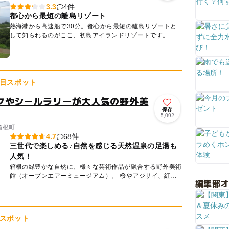
4件
3.3
都心から最短の離島リゾート
熱海港から高速船で30分。都心から最短の離島リゾートと
して知られるのがここ、初島アイランドリゾートです。 南
国風の穏やかな雰囲気漂う場内には、子供と一緒に楽しめる
施設が...
目スポット
クやシールラリーが大人気の野外美
保存
5,092
箱根町
68件
4.7
三世代で楽しめる♪自然を感じる天然温泉の足湯も
人気！
箱根の緑豊かな自然に、様々な芸術作品が融合する野外美術
館（オープンエアーミュージアム）。 桜やアジサイ、紅葉
編集部
など、四季のうつろいのなかで作品の新たな一面が見えてく
るから...
スポット