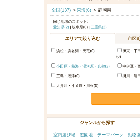
全国(137)
>
東海(6)
>
静岡県
同じ地域のスポット:
愛知県(2)
| 岐阜県(0) |
三重県(2)
エリアで絞り込む
市区
浜松・浜名湖・天竜(0)
伊東・下
(0)
小田原・熱海・湯河原・真鶴(2)
中伊豆・西
三島・沼津(0)
掛川・磐田
大井川・寸又峡・川根(0)
ジャンルから探す
室内遊び場
遊園地
テーマパーク
動物