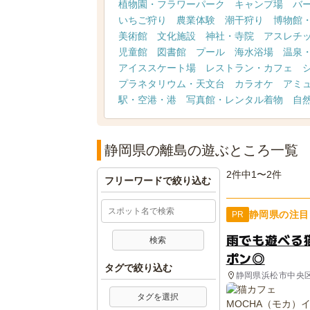
植物園・フラワーパーク
キャンプ場
バ
いちご狩り
農業体験
潮干狩り
博物館
美術館
文化施設
神社・寺院
アスレチ
児童館
図書館
プール
海水浴場
温泉
アイススケート場
レストラン・カフェ
プラネタリウム・天文台
カラオケ
アミ
駅・空港・港
写真館・レンタル着物
自
静岡県の離島の遊ぶところ一覧
2件中1〜2件
フリーワードで絞り込む
静岡県の注目
PR
雨でも遊べる
ポン◎
タグで絞り込む
静岡県浜松市中央
タグを選択