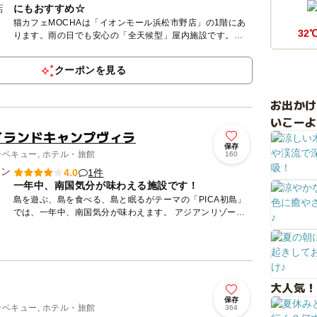
にもおすすめ☆
猫カフェMOCHAは「イオンモール浜松市野店」の1階にあ
32
ります。雨の日でも安心の「全天候型」屋内施設です。
MOCHAが目指しているのは、人も、猫も、その時にいちば
ん幸せなこと...
クーポンを見る
お出か
いこーよ
アイランドキャンプヴィラ
保存
ーベキュー, ホテル・旅館
160
1件
4.0
一年中、南国気分が味わえる施設です！
島を遊ぶ、島を食べる、島と眠るがテーマの「PICA初島」
では、一年中、南国気分が味わえます。 アジアンリゾート
ヴィラは海を見下ろす丘の上に立つコテージタイプの宿泊施
設で...
大人気！
保存
ーベキュー, ホテル・旅館
364