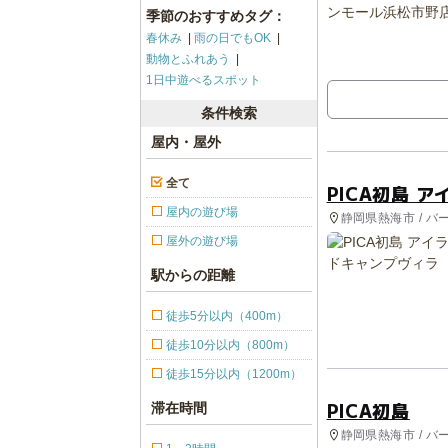
季節のおすすめタグ：
春休み
雨の日でもOK
動物とふれあう
1日中遊べるスポット
条件検索
屋内・屋外
全て
PICA初島 
屋内の遊び場
静岡県熱海市 / バ
屋外の遊び場
駅からの距離
徒歩5分以内（400m）
徒歩10分以内（800m）
徒歩15分以内（1200m）
PICA初島
滞在時間
静岡県熱海市 / バ