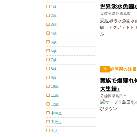
世界淡水魚園
1歳
岐阜県各務原市
2歳
3歳
4歳
5歳
6歳
7歳
8歳
静岡県の注目
PR
9歳
家族で爆獲れ
10歳
大集結♪
11歳
静岡県島田市
12歳
中学生
高校生
大人