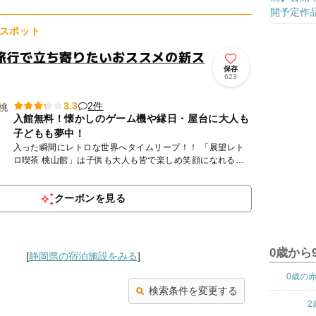
オープン☆...
スポット
旅行で立ち寄りたいおススメの新ス
保存
623
2件
3.3
入館無料！懐かしのゲーム機や縁日・屋台に大人も
子どもも夢中！
入った瞬間にレトロな世界へタイムリープ！！ 「展望レト
ロ喫茶 桃山館」は子供も大人も皆で楽しめ笑顔になれる、
昭和から平成の 魅力がいっぱいな屋内複合施設です。 入
口...
クーポンを見る
0歳から
[
静岡県の宿泊施設をみる
]
0歳の
検索条件を変更する
2