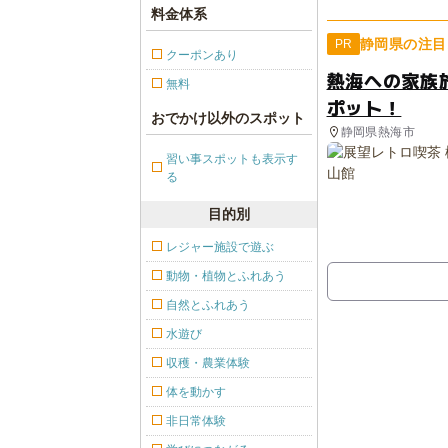
料金体系
静岡県の注目
PR
クーポンあり
熱海への家族
無料
ポット！
おでかけ以外のスポット
静岡県熱海市
習い事スポットも表示す
る
目的別
レジャー施設で遊ぶ
動物・植物とふれあう
自然とふれあう
水遊び
収穫・農業体験
体を動かす
非日常体験