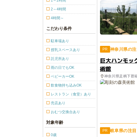
1～2時間
2～4時間
4時間～
こだわり条件
駐車場あり
神奈川県の注
PR
授乳スペースあり
巨大ハンモッ
託児所あり
術館
雨の日でもOK
神奈川県足柄下郡
ベビーカーOK
飲食物持ち込みOK
レストラン（食堂）あり
売店あり
おむつ交換台あり
対象年齢
岐阜県の注目
PR
0歳