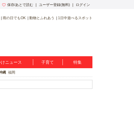
保存/あとで読む
ユーザー登録(無料)
ログイン
雨の日でもOK
動物とふれあう
1日中遊べるスポット
かけニュース
子育て
特集
沖縄
福岡