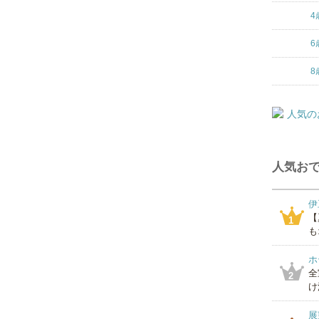
4
6
8
人気おで
伊
【
1
も
ホ
全
2
け
展