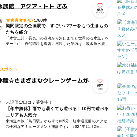
水族館 アクア・トト ぎふ
保存
2,606
60件
4.7
期間限定の企画展で、すごいパワーをもつ生きもの
たちを紹介！
「木曽三川・長良川の源流から河口までと世界の淡水魚」を
テーマに、自然環境を緻密に再現した館内は、淡水魚水族館
としては世界最大級！約220種、22000点の魚類や両生類、
植物な...
スポット
体験☆さまざまなクレーンゲームが
保存
198
未評価
口コミ募集中！
【年中無休】雨でも暑くても遊べる！10円で遊べる
エリアも人気☆
東海道本線「島田駅」から車で約5分、駐車場完備のアクセ
ス便利なアミューズメント施設です♪ 2024年11月2日
（土）に「サープラ島田あそびタウン」としてリニューアル