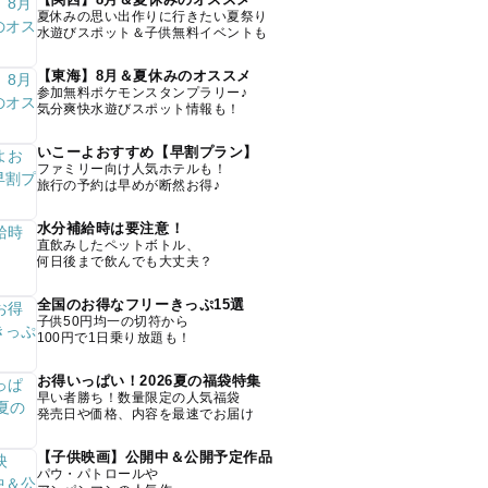
夏休みの思い出作りに行きたい夏祭り
水遊びスポット＆子供無料イベントも
【東海】8月＆夏休みのオススメ
参加無料ポケモンスタンプラリー♪
気分爽快水遊びスポット情報も！
いこーよおすすめ【早割プラン】
ファミリー向け人気ホテルも！
旅行の予約は早めが断然お得♪
水分補給時は要注意！
直飲みしたペットボトル、
何日後まで飲んでも大丈夫？
全国のお得なフリーきっぷ15選
子供50円均一の切符から
100円で1日乗り放題も！
お得いっぱい！2026夏の福袋特集
早い者勝ち！数量限定の人気福袋
発売日や価格、内容を最速でお届け
【子供映画】公開中＆公開予定作品
パウ・パトロールや