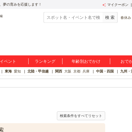
、夢の育みを応援します！
マイクーポン
春休み
イベント
ランキング
年齢別おでかけ
おで
東海
愛知
北陸・甲信越
関西
大阪
京都
兵庫
中国・四国
九州・
検索条件をすべてリセット
索