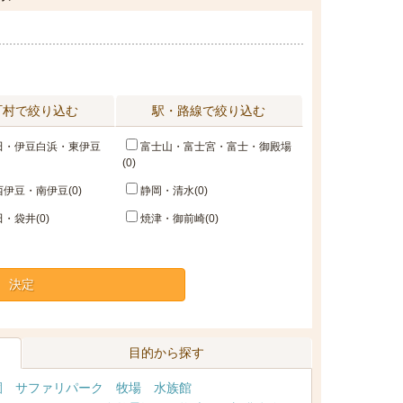
町村で絞り込む
駅・路線で絞り込む
田・伊豆白浜・東伊豆
富士山・富士宮・富士・御殿場
(0)
伊豆・南伊豆(0)
静岡・清水(0)
・袋井(0)
焼津・御前崎(0)
決定
目的から探す
園
サファリパーク
牧場
水族館