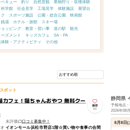
ーベキュー
釣り
自然景観
果物狩り・収穫体験
・科学館
社会見学
工場見学
体験施設
展望台
ック
スポーツ施設
公園・総合公園
映画館
・銭湯
ホテル・旅館
スキー場
ショッピング
教室・習い事
道の駅
観光
ューズメント
キッズカフェ
SA・PA
然体験・アクティビティ
その他
スポット
静岡県
猫カフェ！猫ちゃんおやつ 無料クー
予報地点：
保存
83
2026年08
区
未評価
口コミ募集中！
8月8日(
イオンモール浜松市野店1階☆買い物や食事の合間