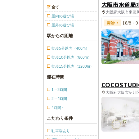
大阪市水道局
全て
大阪府大阪市東淀川区
屋内の遊び場
【8/8
開催中
屋外の遊び場
館
駅からの距離
徒歩5分以内（400m）
徒歩10分以内（800m）
徒歩15分以内（1200m）
滞在時間
COCOSTUD
1～2時間
大阪府大阪市淀川区 
2～4時間
4時間～
こだわり条件
駐車場あり