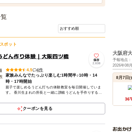
一覧
スポット
大阪府
うどん作り体験｜大阪四ツ橋
予報地点：
保存
2,638
2026年08
4件
4.5
家族みんなでたっぷり楽しむ1時間半♪10時・14
8月7日(
時・17時開始
親子で楽しめるうどん打ちの体験教室を毎日開催していま
す。 香川生まれの所長と一緒に讃岐うどんを手作りするワ
ークショップ。小麦粉と塩と水、３つの素材を混ぜて、踏ん
36
で、延ばして...
クーポンを見る
お出か