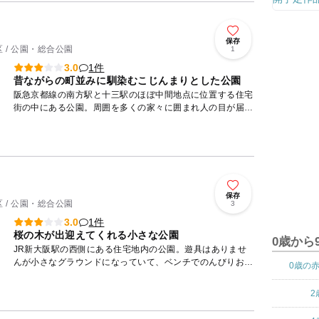
保存
 / 公園・総合公園
1
1件
3.0
昔ながらの町並みに馴染むこじんまりとした公園
阪急京都線の南方駅と十三駅のほぼ中間地点に位置する住宅
街の中にある公園。周囲を多くの家々に囲まれ人の目が届き
やすく安心感があります。 遊具は小さなおうち型すべり台
と柵付...
保存
 / 公園・総合公園
3
1件
3.0
桜の木が出迎えてくれる小さな公園
0歳から
JR新大阪駅の西側にある住宅地内の公園。遊具はありませ
んが小さなグラウンドになっていて、ベンチでのんびりお昼
0歳の
を食べたりサッカー、野球の簡単な練習や自転車遊びなど出
来ることは様...
2