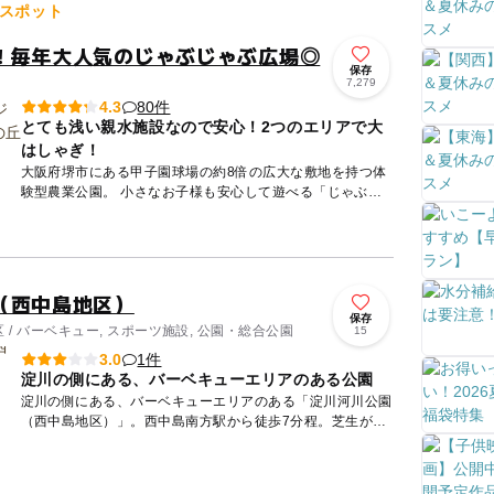
スポット
！毎年大人気のじゃぶじゃぶ広場◎
保存
7,279
80件
4.3
とても浅い親水施設なので安心！2つのエリアで大
はしゃぎ！
大阪府堺市にある甲子園球場の約8倍の広大な敷地を持つ体
験型農業公園。 小さなお子様も安心して遊べる「じゃぶじ
ゃぶ広場」は夏のテッパン遊び場。 8月は8:00開園！...
（西中島地区）
保存
/ バーベキュー, スポーツ施設, 公園・総合公園
15
1件
3.0
淀川の側にある、バーベキューエリアのある公園
淀川の側にある、バーベキューエリアのある「淀川河川公園
（西中島地区）」。西中島南方駅から徒歩7分程。芝生が広
がるオープンスペースです。また、野球場が3面あり、駐車
場も完備。ス...