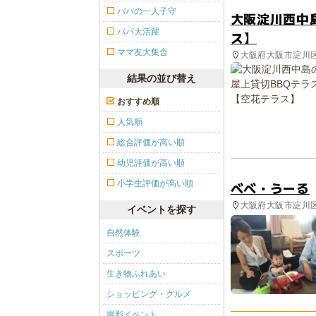
パパの一人子守
大阪淀川西中
パパ大活躍
ス】
ママ友大集合
大阪府大阪市淀川区
結果の並び替え
おすすめ順
人気順
総合評価が高い順
幼児評価が高い順
小学生評価が高い順
べべ・うーる
大阪府大阪市淀川区 
イベントを探す
自然体験
スポーツ
生き物ふれあい
ショッピング・グルメ
撮影イベント