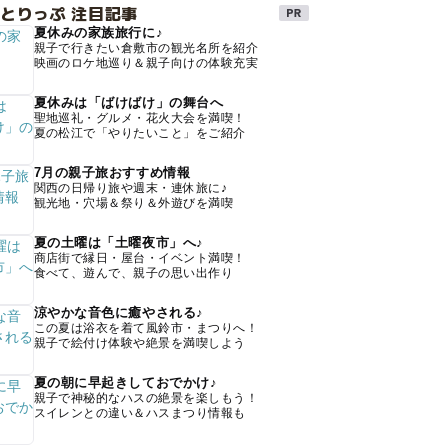
とりっぷ 注目記事
夏休みの家族旅行に♪
親子で行きたい倉敷市の観光名所を紹介
映画のロケ地巡り＆親子向けの体験充実
夏休みは「ばけばけ」の舞台へ
聖地巡礼・グルメ・花火大会を満喫！
夏の松江で「やりたいこと」をご紹介
7月の親子旅おすすめ情報
関西の日帰り旅や週末・連休旅に♪
観光地・穴場＆祭り＆外遊びを満喫
夏の土曜は「土曜夜市」へ♪
商店街で縁日・屋台・イベント満喫！
食べて、遊んで、親子の思い出作り
涼やかな音色に癒やされる♪
この夏は浴衣を着て風鈴市・まつりへ！
親子で絵付け体験や絶景を満喫しよう
夏の朝に早起きしておでかけ♪
親子で神秘的なハスの絶景を楽しもう！
スイレンとの違い＆ハスまつり情報も