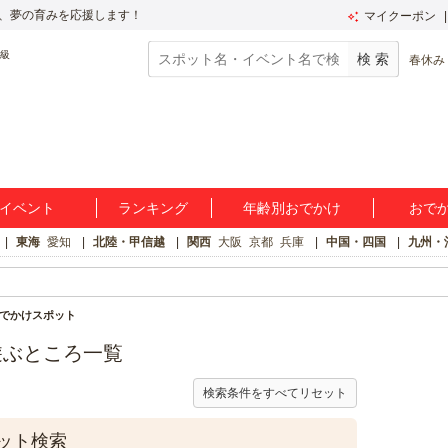
、夢の育みを応援します！
マイクーポン
春休み
イベント
ランキング
年齢別おでかけ
おで
東海
愛知
北陸・甲信越
関西
大阪
京都
兵庫
中国・四国
九州・
でかけスポット
遊ぶところ一覧
検索条件をすべてリセット
ット検索