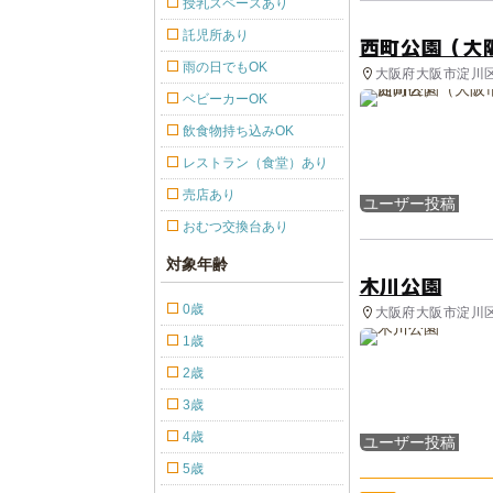
授乳スペースあり
託児所あり
西町公園（大
雨の日でもOK
大阪府大阪市淀川区
ベビーカーOK
飲食物持ち込みOK
レストラン（食堂）あり
売店あり
ユーザー投稿
おむつ交換台あり
対象年齢
木川公園
0歳
大阪府大阪市淀川区
1歳
2歳
3歳
4歳
ユーザー投稿
5歳