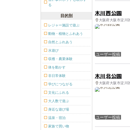
る
木川西公園
目的別
大阪府大阪市淀川区
レジャー施設で遊ぶ
動物・植物とふれあう
自然とふれあう
水遊び
ユーザー投稿
収穫・農業体験
体を動かす
木川北公園
非日常体験
大阪府大阪市淀川区
学びにつながる
文化にふれる
大人数で遊ぶ
身近な遊び場
ユーザー投稿
温泉・宿泊
家族で買い物