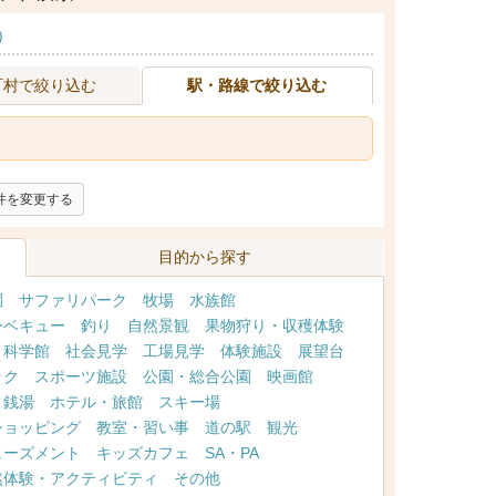
)
町村で絞り込む
駅・路線で絞り込む
件を変更する
目的から探す
園
サファリパーク
牧場
水族館
ーベキュー
釣り
自然景観
果物狩り・収穫体験
・科学館
社会見学
工場見学
体験施設
展望台
ック
スポーツ施設
公園・総合公園
映画館
・銭湯
ホテル・旅館
スキー場
ショッピング
教室・習い事
道の駅
観光
ューズメント
キッズカフェ
SA・PA
然体験・アクティビティ
その他