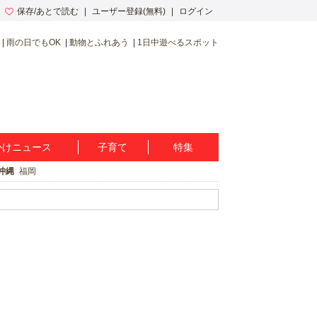
保存/あとで読む
ユーザー登録(無料)
ログイン
雨の日でもOK
動物とふれあう
1日中遊べるスポット
かけニュース
子育て
特集
沖縄
福岡