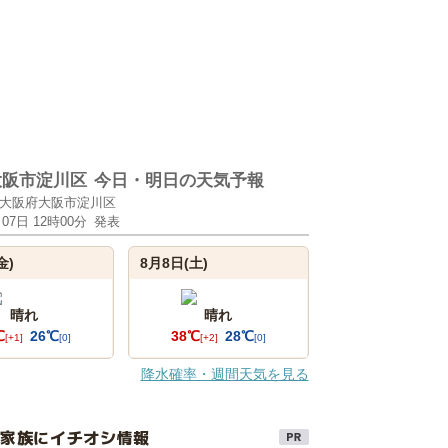
大阪市淀川区
今日・明日の天気予報
大阪府大阪市淀川区
月07日 12時00分
発表
金)
8月8日(土)
晴れ
晴れ
℃
26℃
38℃
28℃
[+1]
[0]
[+2]
[0]
降水確率・週間天気を見る
け家族にイチオシ情報