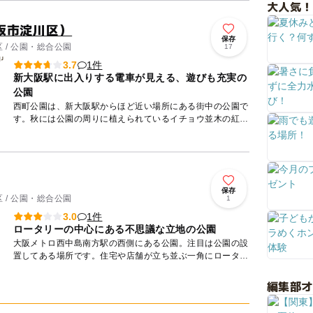
大人気！
阪市淀川区）
保存
 / 公園・総合公園
17
1件
3.7
新大阪駅に出入りする電車が見える、遊びも充実の
公園
西町公園は、新大阪駅からほど近い場所にある街中の公園で
す。秋には公園の周りに植えられているイチョウ並木の紅葉
を楽しむこともできます。 公園が隣合わせているのは、な
んと新...
保存
 / 公園・総合公園
1
1件
3.0
ロータリーの中心にある不思議な立地の公園
大阪メトロ西中島南方駅の西側にある公園。注目は公園の設
置してある場所です。住宅や店舗が立ち並ぶ一角にロータリ
ーがありその中心が公園になっています。出入りの際には安
全に注意が必...
編集部