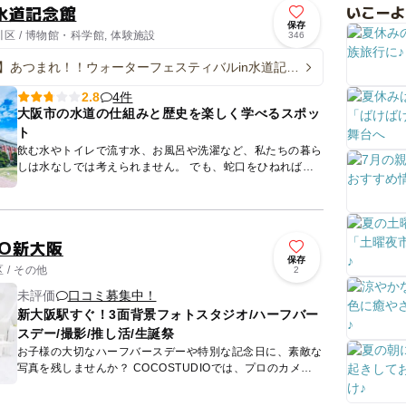
水道記念館
いこーよ
保存
 / 博物館・科学館, 体験施設
346
・9】あつまれ！！ウォーターフェスティバルin水道記念
4件
2.8
大阪市の水道の仕組みと歴史を楽しく学べるスポッ
ト
飲む水やトイレで流す水、お風呂や洗濯など、私たちの暮ら
しは水なしでは考えられません。 でも、蛇口をひねればい
つでも水が出る便利な生活を送っている私たちは、水の大切
さを忘れが...
IO新大阪
保存
/ その他
2
未評価
口コミ募集中！
新大阪駅すぐ！3面背景フォトスタジオ/ハーフバー
スデー/撮影/推し活/生誕祭
お子様の大切なハーフバースデーや特別な記念日に、素敵な
写真を残しませんか？ COCOSTUDIOでは、プロのカメラ
マンなしでも簡単に本格的な写真が撮影できます✨ 📸特...