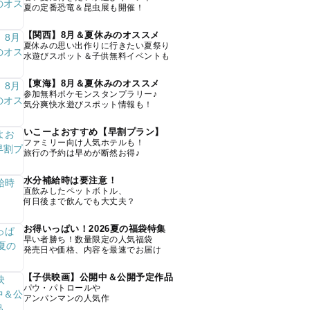
夏の定番恐竜＆昆虫展も開催！
【関西】8月＆夏休みのオススメ
夏休みの思い出作りに行きたい夏祭り
水遊びスポット＆子供無料イベントも
【東海】8月＆夏休みのオススメ
参加無料ポケモンスタンプラリー♪
気分爽快水遊びスポット情報も！
いこーよおすすめ【早割プラン】
ファミリー向け人気ホテルも！
旅行の予約は早めが断然お得♪
水分補給時は要注意！
直飲みしたペットボトル、
何日後まで飲んでも大丈夫？
お得いっぱい！2026夏の福袋特集
早い者勝ち！数量限定の人気福袋
発売日や価格、内容を最速でお届け
【子供映画】公開中＆公開予定作品
パウ・パトロールや
アンパンマンの人気作