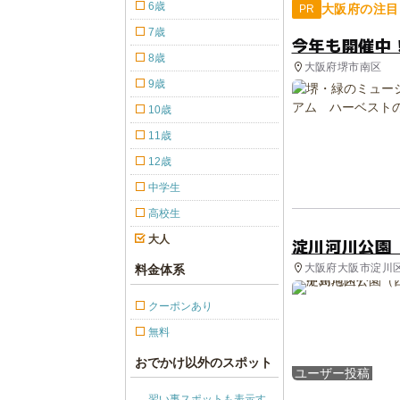
6歳
大阪府の注目
PR
7歳
今年も開催中
8歳
大阪府堺市南区
9歳
10歳
11歳
12歳
中学生
高校生
大人
淀川河川公園
大阪府大阪市淀川区 
料金体系
クーポンあり
無料
おでかけ以外のスポット
ユーザー投稿
習い事スポットも表示す