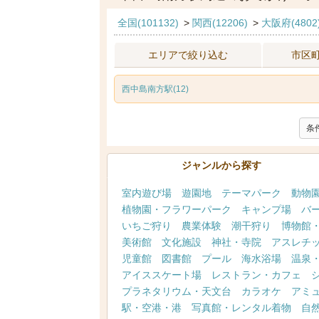
全国(101132)
>
関西(12206)
>
大阪府(4802
エリアで絞り込む
市区
西中島南方駅(12)
条
ジャンルから探す
室内遊び場
遊園地
テーマパーク
動物
植物園・フラワーパーク
キャンプ場
バ
いちご狩り
農業体験
潮干狩り
博物館
美術館
文化施設
神社・寺院
アスレチ
児童館
図書館
プール
海水浴場
温泉
アイススケート場
レストラン・カフェ
プラネタリウム・天文台
カラオケ
アミ
駅・空港・港
写真館・レンタル着物
自