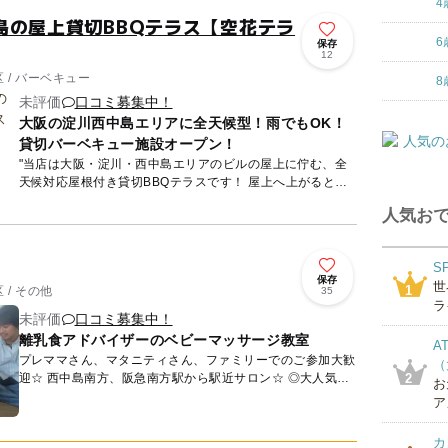
4
島の屋上貸切BBQテラス【空花テラ
6
保存
12
 / バーベキュー
8
未評価
口コミ募集中！
大阪の淀川西中島エリアに全天候型！雨でもOK！
貸切バーベキュー施設オープン！
"当店は大阪・淀川・西中島エリアのビルの屋上に佇む、全
天候対応屋根付き貸切BBQテラスです！ 屋上へ上がると開
放的で大空を眺めながら楽しめるアーバンな空テラス。 ボ
人気おで
タニカ...
S
保存
世
1
/ その他
35
ラ
未評価
口コミ募集中！
離乳食アドバイザーのベビーマッサージ教室
A
プレママさん、マタニティさん、ファミリーでのご参加大歓
（
迎☆ 西中島南方、阪急南方駅から駅近サロン☆ ◎大人気！
2
お
寝ぐずり・便秘・体幹のお悩み解消、ベビーマッサージ。
ア
...
カ