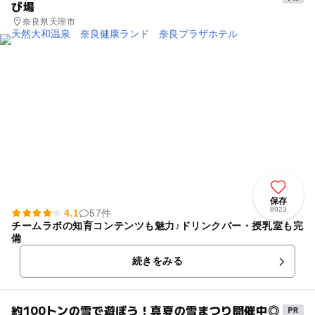
び場
奈良県天理市
保存
8923
4.1
57件
チームラボの知育コンテンツも魅力♪ドリンクバー・授乳室も完
備
続きをみる
約100トンの雪で遊ぼう！真夏の雪まつり開催中◎