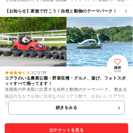
験, いちご狩り, 農業体験
【お知らせ】家族で行こう！自然と動物のテーマパーク！
保存
4248
4.3
37件
コアラのいる農業公園・野菜収穫・グルメ、遊び、フォトスポ
ットすべて揃ってます！
淡路島の中央部に位置する自然と動物のテーマパーク。 数ある
施設のなかでも特に注目なのがコアラ館で、かわいいコアラた
ちを見ることができます。このほか、モルモットやウサギ、羊
続きをみる
といった動物に出...
チケットを見る