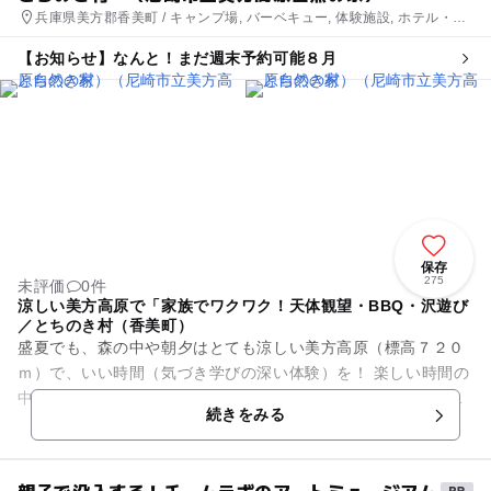
兵庫県美方郡香美町 / キャンプ場, バーベキュー, 体験施設, ホテル・旅
館, 自然体験・アクティビティ
【お知らせ】なんと！まだ週末予約可能８月
保存
275
未評価
0件
涼しい美方高原で「家族でワクワク！天体観望・BBQ・沢遊び
／とちのき村（香美町）
盛夏でも、森の中や朝夕はとても涼しい美方高原（標高７２０
ｍ）で、いい時間（気づき学びの深い体験）を！ 楽しい時間の
中に、子どもたちにふと浮かぶ疑問質問！「なぜ・・・・な
続きをみる
の？」これは、将来の「問...