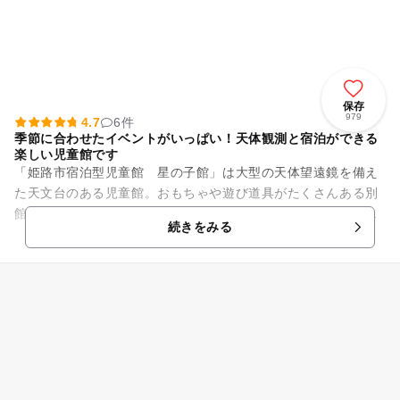
保存
979
4.7
6件
季節に合わせたイベントがいっぱい！天体観測と宿泊ができる
楽しい児童館です
「姫路市宿泊型児童館 星の子館」は大型の天体望遠鏡を備え
た天文台のある児童館。おもちゃや遊び道具がたくさんある別
館・なかよしホールをはじめ、卓球ができるトレーニングルー
続きをみる
ム、児童書や星の専門書のそ...