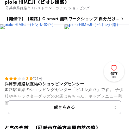
piole HIMEJI（ピオレ姫路）
兵庫県姫路市 / レストラン・カフェ, ショッピング
【開催中】【姫路】C smart 無料ワークショップ 自分だけの
うちわを作ろう
保存
33
3.0
1件
兵庫県姫路駅直結のショッピングセンター
姫路駅直結のショッピングセンター「ピオレ姫路」です。 子供
服やキャラクターグッズのお店はもちろん、キッズメニュー完
備のレストランもあります。 姫路城を見渡せる屋上や思わず夢
続きをみる
中になってしま...
とちのき村 （尼崎市立美方高原自然の家）