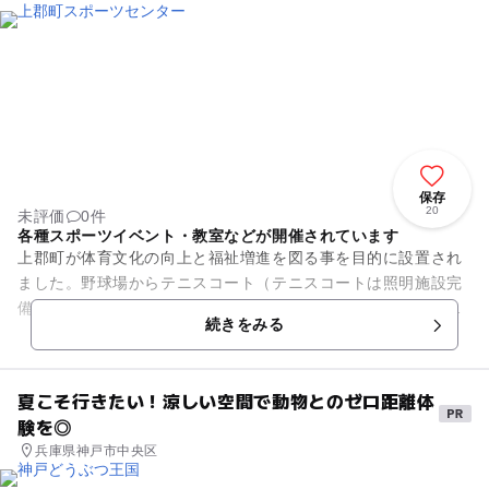
保存
20
未評価
0件
各種スポーツイベント・教室などが開催されています
上郡町が体育文化の向上と福祉増進を図る事を目的に設置され
ました。野球場からテニスコート（テニスコートは照明施設完
備）、トレーニングルームなどさまざまなスポーツを楽しむ事
続きをみる
が出来ます。使用料や使用時...
夏こそ行きたい！涼しい空間で動物とのゼロ距離体
験を◎
兵庫県神戸市中央区