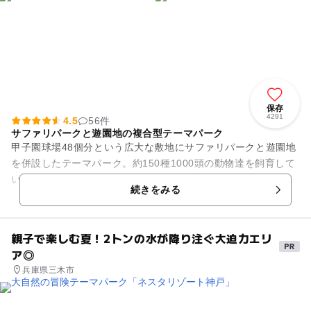
保存
4291
4.5
56件
サファリパークと遊園地の複合型テーマパーク
甲子園球場48個分という広大な敷地にサファリパークと遊園地
を併設したテーマパーク。約150種1000頭の動物達を飼育して
いて、関西で唯一マイカーで入場することのできる「ドライブ
続きをみる
スルーサファリ」が...
親子で楽しむ夏！2トンの水が降り注ぐ大迫力エリ
ア◎
兵庫県三木市