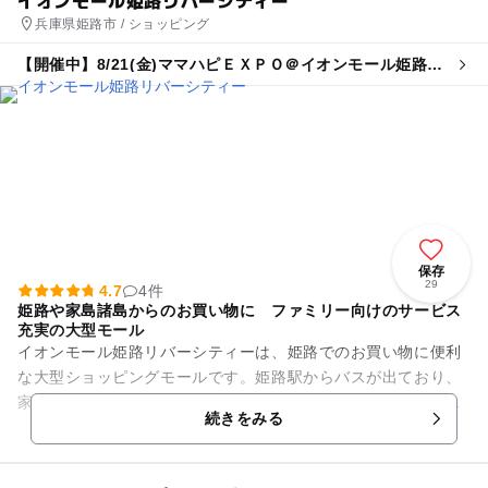
兵庫県姫路市 / ショッピング
【開催中】8/21(金)ママハピＥＸＰＯ＠イオンモール姫路リ
バーシティー
保存
29
4.7
4件
姫路や家島諸島からのお買い物に ファミリー向けのサービス
充実の大型モール
イオンモール姫路リバーシティーは、姫路でのお買い物に便利
な大型ショッピングモールです。姫路駅からバスが出ており、
家島諸島からお出かけする場合も姫路港より神姫バスで行ける
続きをみる
ので交通が便利です。 ...