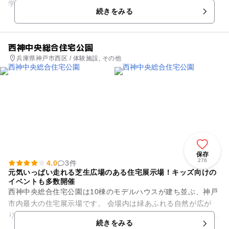
学園南店」は、赤ちゃんから小学生までのお子様...
続きをみる
西神中央総合住宅公園
兵庫県神戸市西区 / 体験施設, その他
保存
276
4.0
3件
元気いっぱい走れる芝生広場のある住宅展示場！キッズ向けの
イベントも多数開催
西神中央総合住宅公園は10棟のモデルハウスが建ち並ぶ、神戸
市内最大の住宅展示場です。 会場内は緑あふれる自然が広が
り、四季折々の花々を楽しむことができるので、 モデルハウス
続きをみる
の見学だけ...