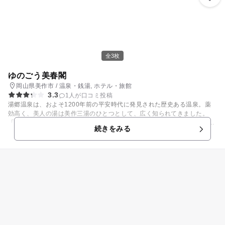
全3枚
ゆのごう美春閣
岡山県美作市 / 温泉・銭湯, ホテル・旅館
3.3
1人が口コミ投稿
湯郷温泉は、およそ1200年前の平安時代に発見された歴史ある温泉。薬
効高く、美人の湯は美作三湯のひとつとして、広く知られてきました。
「ゆのごう美春閣」は、湯郷温泉きっての充実したお風呂が自慢。広々と
続きをみる
した内湯など、朝夕合わせて7種類のお風呂を楽しめます。 また粉ミルク
や紙おむつ、哺乳瓶消毒剤の小分け販売のほか、電気ポットや哺乳瓶消毒
用の専用容器の貸し出しサービス、絵本やボーネルンドの知育玩具をそろ
えたキッズコーナーの設置などもあり、小さな子連れにも安心の宿です。