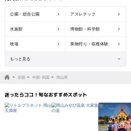
公園・総合公園
アスレチック
水族館
博物館・科学館
牧場
果物狩り・収穫体験
もっと見る
室内遊び場
遊園地
全国
中国･四国
岡山県
テーマパーク
動物園
迷ったらココ！旬なおすすめスポット
サファリパーク
植物園・フラワーパー
ク
キャンプ場
バーベキュー