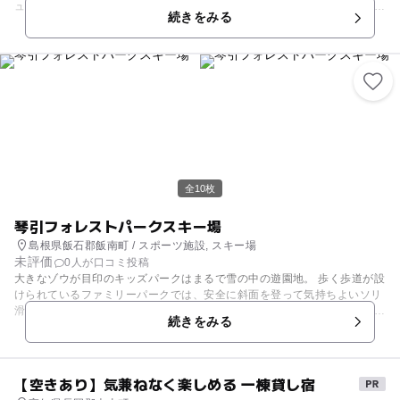
ューに最適。キッズゲレンデでは、ソリやチュービングが楽しめます。 曜
続きをみる
日によってお得な料金プランがあったり、小学生以下のスキー大会や、ち
びっ子宝探し大会などのイベントも開催されるのでHPは要チェックで
す。 【スキー場情報】 例年12月中旬頃～翌年3月上旬頃
全10枚
琴引フォレストパークスキー場
島根県飯石郡飯南町 / スポーツ施設, スキー場
未評価
0人が口コミ投稿
大きなゾウが目印のキッズパークはまるで雪の中の遊園地。 歩く歩道が設
けられているファミリーパークでは、安全に斜面を登って気持ちよいソリ
滑り・雪遊びが楽しめます。 子供向けのイベントも多く開催されていて、
続きをみる
スキー以外にも楽しめるコンテンツがいっぱい！！ 雪遊び初体験・スキー
初体験、そんなときには琴引フォレストパークにきてみてはいかが？ 【ス
キー場情報】 例年12月中旬頃～翌年3月上旬頃
【空きあり】気兼ねなく楽しめる 一棟貸し宿