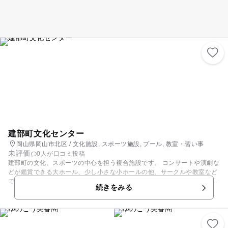
建部町文化センター
岡山県岡山市北区 / 文化施設, スポーツ施設, プール, 教室・習い事
未評価
0人が口コミ投稿
建部町の文化、スポーツの中心を担う複合施設です。 コンサートや演劇な
どが鑑賞できる大ホール、少し小さな小ホールの他、サークルや教室など
で利用できる多目的室を備えた文化センターと季節を問わず泳ぐことが出
続きをみる
来る温水プールがあります。 温水プールは温泉を利用したプールで25mプ
ールの他、幼児用プールやジャグジーも備えています。他にも卓球ができ
る卓球室やトレーニングマシンが置いてある軽運動室があります。また、
1階のアトリウムにはキッズコーナーもあり、小さな子供が遊べる遊具や
おもちゃがおいてあります。