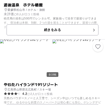
道後温泉 ホテル椿館
愛媛県松山市 / ホテル・旅館
未評価
0人が口コミ投稿
幼児用の浴衣は500円でレンタル可。家族揃って浴衣で湯巡りができま
す。 宿泊者は本館、別館、2つの湯を巡ることができます。湯巡りの際、
また道後温泉本館へ入浴の際も、籠とタオル、せっけんを玄関で渡してく
続きをみる
れる心配りも。 夜に催される水軍太鼓の演奏は迫力満点です。お子様が喜
ぶこと間違いなしですね。 日本最古の湯で、日頃の疲れをゆっくりリフレ
ッシュできることでしょう。
全18枚
やわたハイランド191リゾート
広島県山県郡北広島町 / スキー場
4.2
2人が口コミ投稿
天然のパウダースノーと人工雪で、シーズン中はいつでも楽しめるスキー
場です。 ゆるやかな斜度のスノーパークは初心者にも安心。ゲレンデデビ