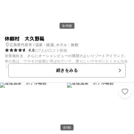
ース完備ですから、子ども達も退屈することなく過ごせます。
全45枚
休暇村 大久野島
広島県竹原市 / 温泉・銭湯, ホテル・旅館
4.6
7人が口コミ投稿
全室南向き、さらにオーシャンビューの眺望のよいリゾートアイランド。
奥の島は、ウサギの楽園と呼ばれていて、愛らしいウサギにたくさん出会
うことができます。色んな種類のウサギが約700羽もいるそうです！ウサ
続きをみる
ギと触れ合いながら、散策を楽しみましょう。 レストランでは、瀬戸内海
で獲れた魚介類や有機野菜、名物たこなどを使ったこだわりのビュッフェ
がいただけます。「ふれあい屋台コーナー」では、天ぷらやかき揚げ、串
揚げなど、日替わりで出来立て料理が楽しめます。 また、「せと温泉」で
は、海の眺望を楽しみながら天然ラジウム温泉を満喫。お子様向けのお風
呂グッズもあり、こちらは日帰り利用が可能です。 キッズ歓迎のお宿なの
で、小さな子供さんと一緒でも安心ですよ。
全6枚