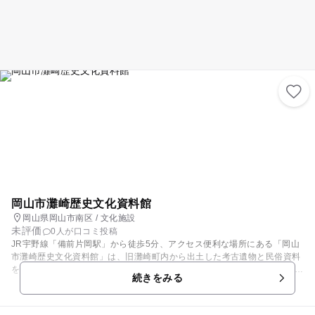
岡山市灘崎歴史文化資料館
岡山県岡山市南区 / 文化施設
未評価
0人が口コミ投稿
JR宇野線「備前片岡駅」から徒歩5分、アクセス便利な場所にある「岡山
市灘崎歴史文化資料館」は、旧灘崎町内から出土した考古遺物と民俗資料
を展示している資料館です。 資料の中には国指定の史跡「彦崎貝塚」から
続きをみる
出土した、縄文時代前期の基準となる学術的に貴重なものもあります。 来
館する親子向けの体験教室などもあり、体験を通して学ぶことも出来ま
す。 資料館がある「瀬崎文化センター」は1階にくつろげる喫茶コーナー