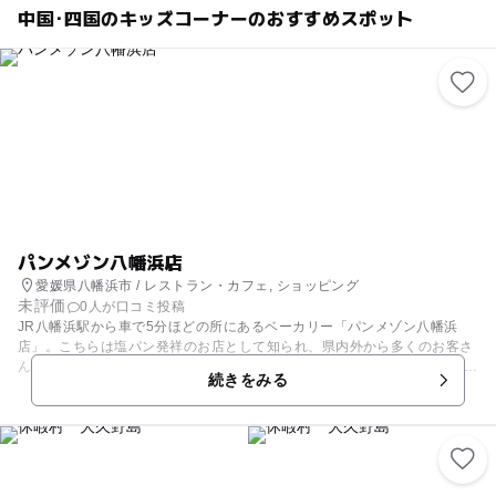
やキッズコーナーもありますので、小さなお子さんと一緒に立ち寄りやす
中国･四国のキッズコーナーのおすすめスポット
い場所になっています。
パンメゾン八幡浜店
愛媛県八幡浜市 / レストラン・カフェ, ショッピング
未評価
0人が口コミ投稿
JR八幡浜駅から車で5分ほどの所にあるベーカリー「パンメゾン八幡浜
店」。こちらは塩パン発祥のお店として知られ、県内外から多くのお客さ
んが訪れる人気店です。 お店に入るとまず目に入るのが、大きなかごに積
続きをみる
まれた塩パンの山。小麦が薫る生地にたっぷりのバターが染みた飽きのこ
ない味わいが人気です。地元のお客さんはもちろん観光のお土産として購
入されていく方もいるというこの商品、毎日何度も追加されるので焼きた
てが買える事も多いそう。 カレーパンやメロンパンといった定番商品のほ
か、季節に合わせて入れ替わる新商品も楽しめます。店内のイートインコ
ーナーではパンを購入した方へコーヒーの無料サービスあり。キッズスペ