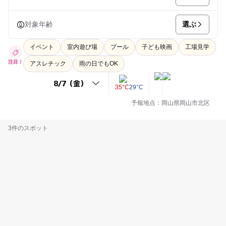
選ぶ
対象年齢
イベント
室内遊び場
プール
子ども映画
工場見学
注目！
アスレチック
雨の日でもOK
35°C
29°C
予報地点：岡山県岡山市北区
3件のスポット