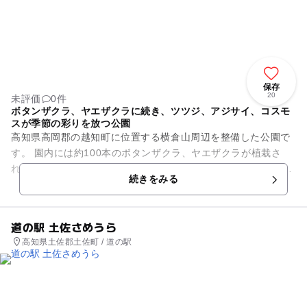
保存
20
未評価
0件
ボタンザクラ、ヤエザクラに続き、ツツジ、アジサイ、コスモ
スが季節の彩りを放つ公園
高知県高岡郡の越知町に位置する横倉山周辺を整備した公園で
す。 園内には約100本のボタンザクラ、ヤエザクラが植栽さ
れ、例年4月中旬から5月上旬のシーズンには、たくさんのお花
続きをみる
が咲き誇りますよ☆ ...
道の駅 土佐さめうら
高知県土佐郡土佐町 / 道の駅