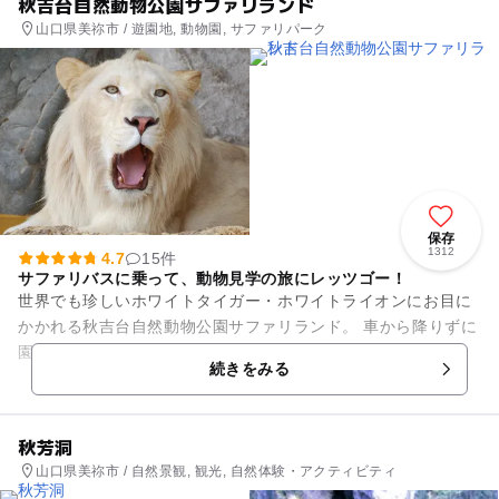
秋吉台自然動物公園サファリランド
山口県美祢市 / 遊園地, 動物園, サファリパーク
保存
1312
4.7
15件
サファリバスに乗って、動物見学の旅にレッツゴー！
世界でも珍しいホワイトタイガー・ホワイトライオンにお目に
かかれる秋吉台自然動物公園サファリランド。 車から降りずに
園内を見学できるので、雨が降っても、暑くても大丈夫!! 車か
続きをみる
ら降りずにそ...
秋芳洞
山口県美祢市 / 自然景観, 観光, 自然体験・アクティビティ