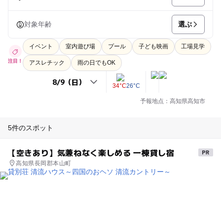
選ぶ
対象年齢
イベント
室内遊び場
プール
子ども映画
工場見学
注目！
アスレチック
雨の日でもOK
34°C
26°C
予報地点：高知県高知市
5件のスポット
【空きあり】気兼ねなく楽しめる 一棟貸し宿
高知県長岡郡本山町