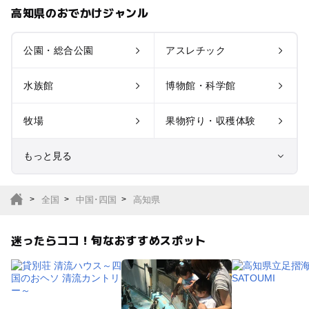
高知県のおでかけジャンル
公園・総合公園
アスレチック
水族館
博物館・科学館
牧場
果物狩り・収穫体験
もっと見る
室内遊び場
遊園地
全国
中国･四国
高知県
テーマパーク
動物園
迷ったらココ！旬なおすすめスポット
サファリパーク
植物園・フラワーパー
ク
キャンプ場
バーベキュー