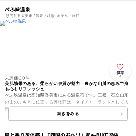
べふ峡温泉
高知県香美市 / 温泉・銭湯, ホテル・旅館
保存
4
未評価
0件
美肌効果のある、柔らかい泉質が魅力 豊かな山川の恵みで身
も心もリフレッシュ
べふ峡温泉は高知県香美市にある温泉宿です。三嶺・石立山系
の山のふもとに位置する奥物部は、ネイチャーランドとして人
気があります。県立の自然公園や自然休養林もあり、美しい自
続きをみる
然に囲まれています。初夏は...
風と香りを体感！「四国のおヘソ」をe-BIKEで快