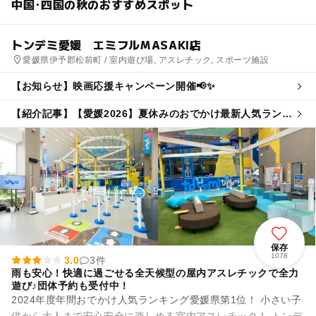
中国･四国の秋のおすすめスポット
トンデミ愛媛 エミフルMASAKI店
愛媛県伊予郡松前町 / 室内遊び場, アスレチック, スポーツ施設
【お知らせ】映画応援キャンペーン開催📢✨
【紹介記事】【愛媛2026】夏休みのおでかけ最新人気ランキ
ングTOP10 プール・室内遊び場・体験系も
保存
1078
3.0
3件
雨も安心！快適に過ごせる全天候型の屋内アスレチックで全力
遊び♪団体予約も受付中！
2024年度年間おでかけ人気ランキング愛媛県第1位！ 小さい子
供から大人まで安心安全に楽しめる室内アスレチック！ トンデ