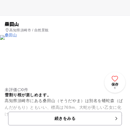
桑田山
高知県須崎市 / 自然景観
保存
6
未評価
0件
雪割り桜が楽しめます。
高知県須崎市にある桑田山（そうだやま）は別名を蟠蛇森（ば
んだがもり）ともいい、標高は769m、大蛇が美しい乙女に化
けて人々を惑わしたという伝説が残ります。頂上の見晴らしは
続きをみる
良く、県立自然公園に指定...