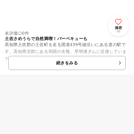
保存
10
未評価
0件
土佐さめうらで自然満喫！バーベキューも
高知県土佐郡の土佐町を走る国道439号線沿いにある道の駅で
す。高知県北部にある四国の水瓶、早明浦ダムに近接していま
す。春には桜、秋には紅葉を楽しむことができます。 道の駅
続きをみる
土佐さめうらは、嶺北...