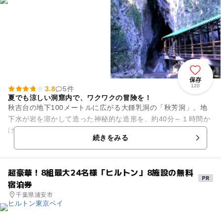
保存
120
3.8
5件
夏でも涼しい洞窟内で、ワクワクの冒険を！
秋吉台の地下100メートルに広がる大鍾乳洞の「秋芳洞」。地
下水が岩を溶かして造った神秘的な造形を、約40分～１時間か
けて探索することができます。世界でも稀だという「百枚岩」
続きをみる
など、その神秘的世界は...
超豪華！8組最大24名様「ヒルトン」8施設の無料
宿泊券
千葉県浦安市