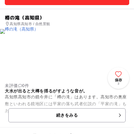
樽の滝（高知県）
高知県高知市 / 自然景観
保存
3
未評価
0件
大水が出ると大樽を揺るがすような音が。
高知県高知市の鏡今井に「樽の滝」はあります。高知市の奥座
敷といわれる鏡地区には平家の落ち武者伝説の「平家の滝」も
あります。高知市内から車で約50分の場所にあります。鏡川ダ
続きをみる
ム湖の奥にあります鏡川の...