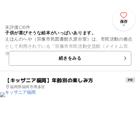
保存
9
未評価
0件
子供が喜びそうな絵本がいっぱいあります。
えほんのへや（宗像市民図書館久原分室）は、市民活動の拠点
として利用されている「宗像市市民活動交流館（メイトム宗
像）」の中にある子ども向けの小さな図書館です。 赤ちゃんか
続きをみる
ら小学校低学年を対象...
【キッザニア福岡】年齢別の楽しみ方
福岡県福岡市博多区