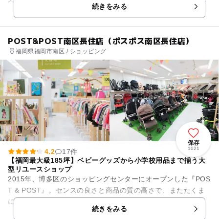
続きをみる
る西のプレイルーム、児童書...
POST&POST南区長住店（ポスポス南区長住店）
福岡県福岡市南区 / ショッピング
保存
1021
4.2
17件
【福岡最大級185坪】ベビーグッズから小学校用品まで揃う大
型リユースショップ
2015年、博多区のショッピングセンターにオープンした『POS
T & POST』。センスの良さと商品の質の高さで、またたくま
に福岡ママの間で評判に。通称“ポスポス”と呼ばれ一躍人気者
続きをみる
になったお店...