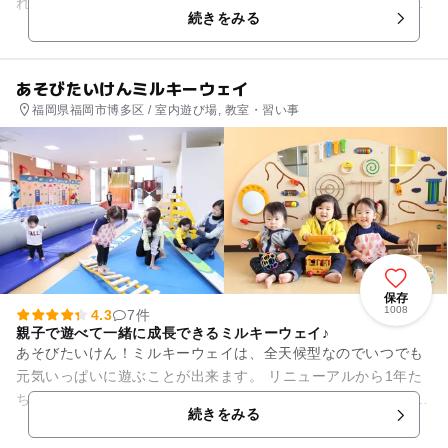
れ、"ポスポス"の愛称で一気に口コミが広がりました。 そして
続きをみる
2018...
あそびたいけんミルキーウェイ
福岡県福岡市博多区 / 室内遊び場, 教室・習い事
保存
1008
4.3
7件
親子で遊べて一緒に成長できるミルキーウェイ♪
あそびたいけん！ミルキーウェイは、全天候型なのでいつでも
元気いっぱいに遊ぶことが出来ます。 リニューアルから1年た
ち、さらにパワーアップしたミルキーウェイ！ 絵本の森の絵本
続きをみる
が約100冊増え、...