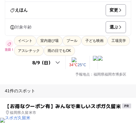
変更
えほん
選ぶ
対象年齢
イベント
室内遊び場
プール
子ども映画
工場見学
注目！
アスレチック
雨の日でもOK
34°C
25°C
予報地点：福岡県福岡市博多区
41件のスポット
【お得なクーポン有】みんなで楽しいスポガ久留米
福岡県久留米市