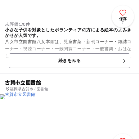
保存
7
未評価
0件
小さな子供を対象としたボランティアの方による絵本のよみき
かせが人気です。
八女市立図書館八女本館は、児童書架・新刊コーナー・雑誌コ
ーナー・視聴コーナー・一般閲覧コーナー・一般書架・おはな
しコーナーなどで構成されています。 また、図書の貸し出しの
続きをみる
他に幼児～小学校低学年...
古賀市立図書館
福岡県古賀市 / 図書館