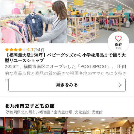
保存
195
4.1
4件
【福岡最大級150坪】ベビーグッズから小学校用品まで揃う大
型リユースショップ
2016年、福岡市南区にオープンした『POST&POST』。 圧倒
的な商品点数と商品の質の高さで福岡各地のママたちに支持さ
れ、"ポスポス"の愛称で一気に口コミが広がりました。 そして
続きをみる
2018...
北九州市立子どもの館
福岡県北九州市八幡西区 / 室内遊び場, 文化施設, 児童館