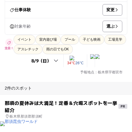
変更
仕事体験
選ぶ
対象年齢
イベント
室内遊び場
プール
子ども映画
工場見学
注目！
アスレチック
雨の日でもOK
34°C
26°C
予報地点：栃木県宇都宮市
2件のスポット
那須の夏休みは大満足！定番＆穴場スポットを一挙
紹介
栃木県那須郡那須町