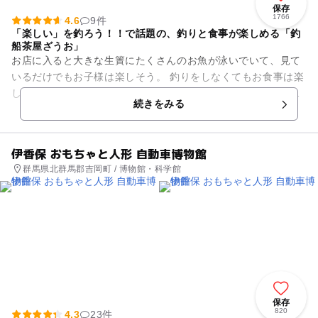
保存
1766
4.6
9件
「楽しい」を釣ろう！！で話題の、釣りと食事が楽しめる「釣
船茶屋ざうお」
お店に入ると大きな生簀にたくさんのお魚が泳いでいて、見て
いるだけでもお子様は楽しそう。 釣りをしなくてもお食事は楽
しめますが、せっかくなのでご家族で釣りを楽しんでみてはい
続きをみる
かがですか？ 釣りの...
伊香保 おもちゃと人形 自動車博物館
群馬県北群馬郡吉岡町 / 博物館・科学館
保存
820
4.3
23件