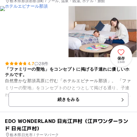
栃木県那須郡那須町 / プール, 温泉・銭湯, ホテル・旅館
保存
1348
4.7
28件
「ファミリーの聖地」をコンセプトに掲げる子連れに優しいホ
テルです。
自然豊かな那須高原に佇む「ホテルエピナール那須」。 「ファ
ミリーの聖地」をコンセプトのひとつとして掲げる通り、子連
れファミリーに優しい工夫がいっぱいのホテルです。 客室はス
続きをみる
タンダードな洋...
EDO WONDERLAND 日光江戸村（江戸ワンダーラン
ド 日光江戸村）
栃木県日光市 / テーマパーク