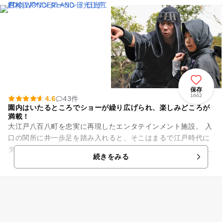
保存
1662
4.6
43件
園内はいたるところでショーが繰り広げられ、楽しみどころが
満載！
大江戸八百八町を忠実に再現したエンタテインメント施設。 入
口の関所に井一歩足を踏み入れると、そこはまるで江戸時代に
タイムスリップしたかのよう。 商家や宿場町、武家屋敷などが
続きをみる
立ち並び、武士や町...