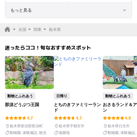
もっと見る
室内遊び場
遊園地
全国
関東
栃木県
テーマパーク
動物園
迷ったらココ！旬なおすすめスポット
サファリパーク
植物園・フラワーパー
ク
キャンプ場
バーベキュー
釣り
自然景観
動物とふれあう
日帰り
動物とふれあう
那須どうぶつ王国
とちのきファミリーラン
おさるランド＆ア
いちご狩り
農業体験
ド
ン
4.7
4.7
4.9
潮干狩り
社会見学
栃木県那須郡那須町
栃木県宇都宮市
栃木県日光市
動物園
体験施設
観光
遊園地
動物園
体験施設