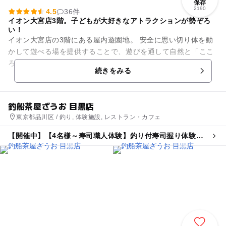
保存
2190
4.5
36件
イオン大宮店3階。子どもが大好きなアトラクションが勢ぞろ
い！
イオン大宮店の3階にある屋内遊園地。 安全に思い切り体を動
かして遊べる場を提供することで、遊びを通して自然と「ここ
ろとからだの基礎体力」を向上させることを目指しています。
続きをみる
釣船茶屋ざうお 目黒店
東京都品川区 / 釣り, 体験施設, レストラン・カフェ
【開催中】【4名様～寿司職人体験】釣り付寿司握り体験プ
ラン