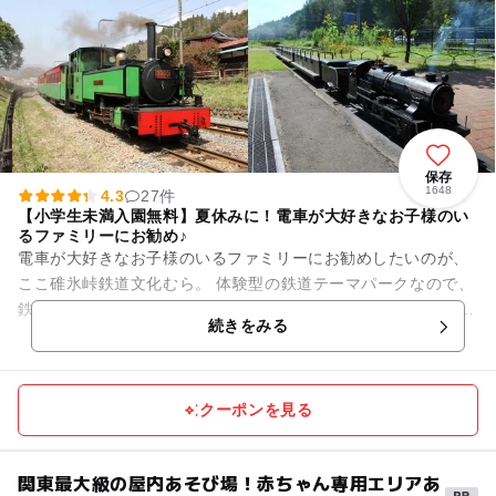
保存
1648
4.3
27件
【小学生未満入園無料】夏休みに！電車が大好きなお子様のい
るファミリーにお勧め♪
電車が大好きなお子様のいるファミリーにお勧めしたいのが、
ここ碓氷峠鉄道文化むら。 体験型の鉄道テーマパークなので、
鉄道ファンでないママでも退屈しなさそう！ 資料館で歴史を学
続きをみる
んだら、展示館の運...
クーポンを見る
関東最大級の屋内あそび場！赤ちゃん専用エリアあ