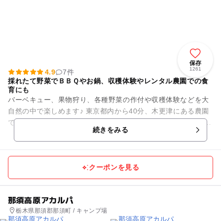
保存
1261
4.9
7件
採れたて野菜でＢＢＱやお鍋、収穫体験やレンタル農園での食
育にも
バーベキュー、果物狩り、各種野菜の作付や収穫体験などを大
自然の中で楽しめます♪ 東京都内から40分、木更津にある農園
です。アウトレットやイオンモール木更津から近く 野菜の収穫
続きをみる
5～１０...
クーポンを見る
那須高原アカルパ
栃木県那須郡那須町 / キャンプ場