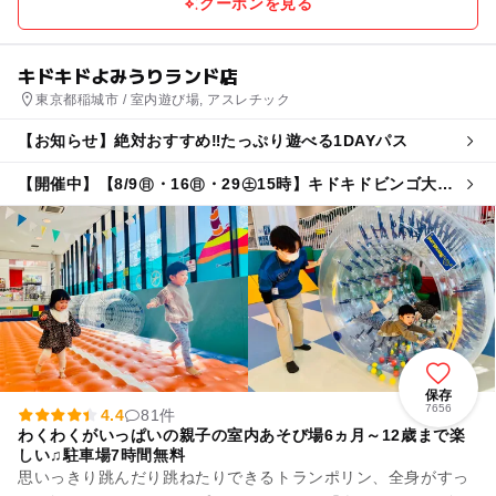
クーポンを見る
キドキドよみうりランド店
東京都稲城市 / 室内遊び場, アスレチック
【お知らせ】絶対おすすめ‼たっぷり遊べる1DAYパス
【開催中】【8/9㊐・16㊐・29㊏15時】キドキドビンゴ大会
☆
保存
7656
4.4
81件
わくわくがいっぱいの親子の室内あそび場6ヵ月～12歳まで楽
しい♫駐車場7時間無料
思いっきり跳んだり跳ねたりできるトランポリン、全身がすっ