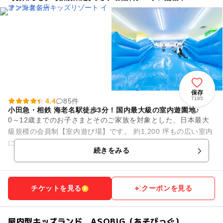
保存
7185
4.4
85件
小田急・相鉄 海老名駅徒歩3分！国内最大級の室内遊園地♪
0～12歳までのお子さまとそのご家族を対象とした、日本最大
級規模の会員制【室内遊び場】です。 約1,200 坪もの広い室内
には、大人も一緒に遊べる滑り台などのふわふわ遊具や、さま
続きをみる
ざまな種類のア...
チケットを見る
クーポンを見る
屋内型キッズランド ASOBIG（あそびっぐ）