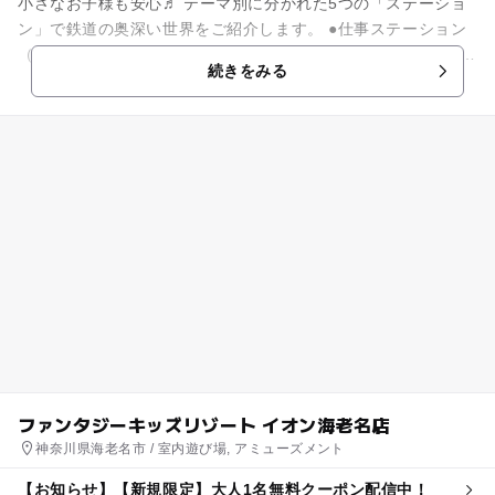
小さなお子様も安心♬ テーマ別に分かれた5つの「ステーショ
ン」で鉄道の奥深い世界をご紹介します。 ●仕事ステーション
（本館1・2階） 日本初の蒸気機関車から新幹線まで、実物車
続きをみる
両36両...
ファンタジーキッズリゾート イオン海老名店
神奈川県海老名市 / 室内遊び場, アミューズメント
【お知らせ】【新規限定】大人1名無料クーポン配信中！