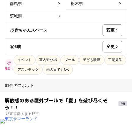
群馬県
栃木県
茨城県
変更
赤ちゃんスペース
変更
6歳
イベント
室内遊び場
プール
子ども映画
工場見学
注目！
アスレチック
雨の日でもOK
61件のスポット
解放感のある屋外プールで「夏」を遊び尽くそ
う！！
東京都あきる野市