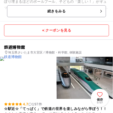
ぽり埋まるほどのボールプール、子どもの「楽しい！」がギュ
ッと詰まった親子の室内あそび場キドキド。 実はこれらの遊具
続きをみる
は、ただ楽しいだけ...
クーポンを見る
鉄道博物館
埼玉県さいたま市大宮区 / 博物館・科学館, 体験施設
保存
5737
4.7
197件
☆駅近☆「てっぱく」で鉄道の世界を楽しみながら学ぼう！！