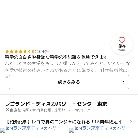
保存
6461
4.6
64件
科学の面白さや身近な科学の不思議を体験できます
わたしたちの生活をちょっと振りかえってみると、いろいろな
科学や技術の積みかさねがあることに気づく。 科学技術館は、
そんな科学の面白さや身近な不思議さをさまざまな展示とワー
続きをみる
クショップによって紹介...
レゴランド・ディスカバリー・センター東京
東京都港区 / 室内遊び場, 遊園地, テーマパーク
【紹介記事】レゴで真のニンジャになれる！15周年限定イベ
ントがレゴランド東京・大阪で初開催