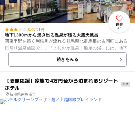
保存
47
3.0
1件
地下1300ｍから湧き出る温泉が漲る大露天風呂
関東平野を築く利根川が流れる群馬県北群馬郡の吉岡町にある
日帰り温泉施設です。「よしおか温泉 船尾の湯」には、地下
1300ｍから湧き出る温泉が漲っています。川面を渡る爽やかな
続きをみる
風が吹きぬける大露天風...
【夏旅応援】家族で4万円台から泊まれるリゾート
ホテル
新潟県南魚沼市