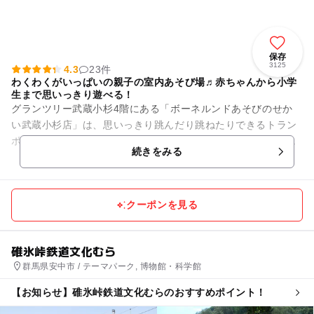
保存
3125
4.3
23件
わくわくがいっぱいの親子の室内あそび場♬赤ちゃんから小学
生まで思いっきり遊べる！
グランツリー武蔵小杉4階にある「ボーネルンドあそびのせか
い武蔵小杉店」は、思いっきり跳んだり跳ねたりできるトラン
ポリン、全身がすっぽり埋まるほどのボールプールなど、６ヵ
続きをみる
月の赤ちゃんから12歳まで...
クーポンを見る
碓氷峠鉄道文化むら
群馬県安中市 / テーマパーク, 博物館・科学館
【お知らせ】碓氷峠鉄道文化むらのおすすめポイント！