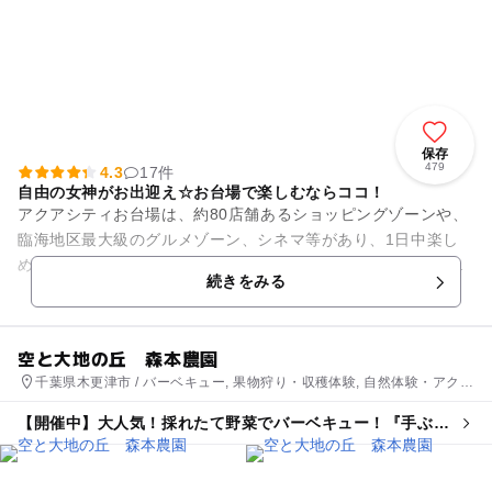
保存
479
4.3
17件
自由の女神がお出迎え☆お台場で楽しむならココ！
アクアシティお台場は、約80店舗あるショッピングゾーンや、
臨海地区最大級のグルメゾーン、シネマ等があり、1日中楽し
める大型複合ショッピングセンターです。迷子シールやベビー
続きをみる
カーの無料貸出など、パパ...
空と大地の丘 森本農園
千葉県木更津市 / バーベキュー, 果物狩り・収穫体験, 自然体験・アクテ
ィビティ
【開催中】大人気！採れたて野菜でバーベキュー！『手ぶら
でＯ・Ｋ』