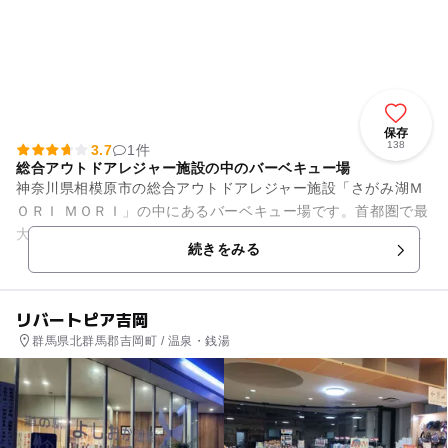
保存
138
3.7
1件
総合アウトドアレジャー施設の中のバーベキュー場
神奈川県相模原市の総合アウトドアレジャー施設「さがみ湖Ｍ
ＯＲＩ ＭＯＲＩ」の中にあるバーベキュー場です。首都圏で最
大の規模を誇る野外バーベキュー場には、大きな屋根が設けら
続きをみる
れ、雨の日でも安心です。...
リバートピア吉岡
群馬県北群馬郡吉岡町 / 温泉・銭湯