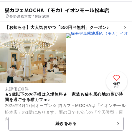
猫カフェMOCHA （モカ）イオンモール松本店
長野県松本市 / 体験施設
【お知らせ】大人気おやつ「550円⇒無料」クーポン♪
保存
208
未評価
0件
★3歳以下のお子様は入場無料★ 家族も猫も居心地の良い時
間を過ごせる猫カフェ♪
2025年4月17日オープン☆ 猫カフェMOCHAは「イオンモール
松本店」の1階にあります。雨の日でも安心の「全天候型」屋
内施設です。MOCHAが目指しているのは、人も、猫も、その
続きをみる
時にいちばん...