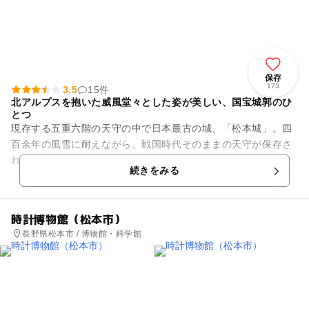
保存
173
3.5
15件
北アルプスを抱いた威風堂々とした姿が美しい、国宝城郭のひ
とつ
現存する五重六階の天守の中で日本最古の城、「松本城」。四
百余年の風雪に耐えながら、戦国時代そのままの天守が保存さ
れ、昭和11年に国宝に指定されました。姫路城、彦根城、犬山
続きをみる
城、松江城とともに五つの...
時計博物館（松本市）
長野県松本市 / 博物館・科学館