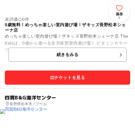
保存
6
未評価
0件
0歳無料！めっちゃ楽しい室内遊び場！ザキッズ長野松本シェ
ーナ店
めっちゃ楽しい室内遊び場！ザキッズ長野松本シェーナ店 The
Kidsは、0歳から遊べる全天候型室内遊び場！ ビタミンカラー
で彩られた施設内には、幼児から小学生の子供がワクワクする
続きをみる
遊びがいっ...
チケットを見る
四賀B&G海洋センター
長野県松本市 / プール