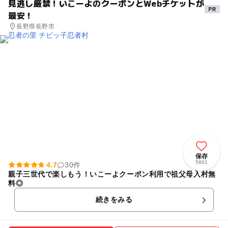
見逃し厳禁！いこーよのクーポンとWebチケットが
最安！
長野県長野市
保存
5601
4.7
30件
親子三世代で楽しもう！いこーよクーポン利用で祖父母入村無
料◎
続きをみる