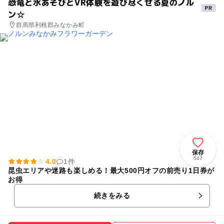
恐竜と水あそびとVR体験を遊び尽くせる夏のノル
ン☆
群馬県利根郡みなかみ町
保存
547
4.0
1件
昆虫エリアや迷路も楽しめる！最大500円オフの前売り1日券が
お得
続きをみる