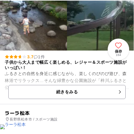
保存
164
3.7
1件
子供から大人まで幅広く楽しめる、レジャー＆スポーツ施設が
いっぱい！
ふるさとの自然を身近に感じながら、楽しくのびのび遊び、森
林浴でリラックス…そんな緑豊かな公園施設が「梓川ふるさと
公園」です。屋内･屋外の運動場のほか、マレットゴルフ場、パ
続きをみる
ークゴルフ場、芝生グラウ...
ラーラ松本
長野県松本市 / スポーツ施設