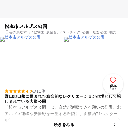
松本市アルプス公園
長野県松本市 / 動物園, 展望台, アスレチック, 公園・総合公園, 観光
保存
1117
4.9
11件
野山の自然に囲まれた総合的なレクリエーションの場として親
しまれている大型公園
「松本市アルプス公園」は、自然が満喫できる憩いの公園。北
アルプス連峰や安曇野を一望する丘陵に、面積約71ヘクター
ル、標高約800メートルの起伏に富んだ地形や恵まれた緑など
続きをみる
自然を生かした都市公園で...