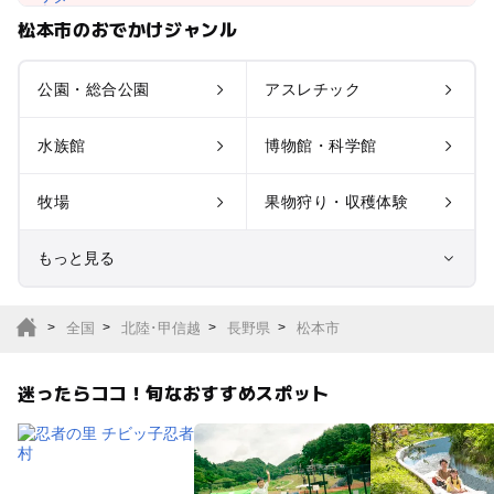
松本市のおでかけジャンル
公園・総合公園
アスレチック
水族館
博物館・科学館
牧場
果物狩り・収穫体験
もっと見る
室内遊び場
遊園地
全国
北陸･甲信越
長野県
松本市
テーマパーク
動物園
迷ったらココ！旬なおすすめスポット
サファリパーク
植物園・フラワーパー
ク