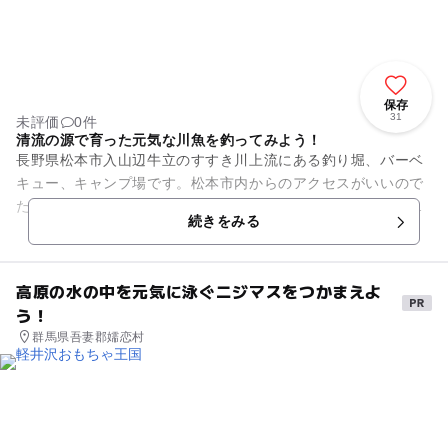
保存
31
未評価
0件
清流の源で育った元気な川魚を釣ってみよう！
長野県松本市入山辺牛立のすすき川上流にある釣り堀、バーベ
キュー、キャンプ場です。松本市内からのアクセスがいいので
たくさんの人で賑わいます。釣り堀では、イワナ、ニジマス、
続きをみる
鯉釣りが楽しめます。バーべ...
高原の水の中を元気に泳ぐニジマスをつかまえよ
う！
群馬県吾妻郡嬬恋村