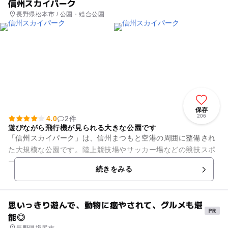
信州スカイパーク
長野県松本市 / 公園・総合公園
保存
206
4.0
2件
遊びながら飛行機が見られる大きな公園です
「信州スカイパーク」は、信州まつもと空港の周囲に整備され
た大規模な公園です。陸上競技場やサッカー場などの競技スポ
ーツゾーン、おもしろ自転車広場やパターゴルフなどのファミ
続きをみる
リースポーツゾーン、バーベ...
思いっきり遊んで、動物に癒やされて、グルメも堪
能◎