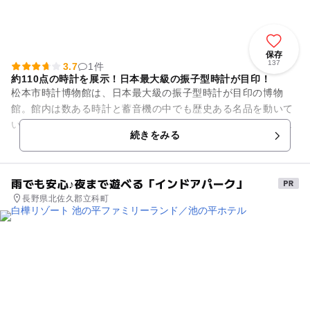
保存
137
3.7
1件
約110点の時計を展示！日本最大級の振子型時計が目印！
松本市時計博物館は、日本最大級の振子型時計が目印の博物
館。館内は数ある時計と蓄音機の中でも歴史ある名品を動いて
いる状態で楽しめるとあって、コレクターはもちろん多くの
続きをみる
人々に人気のスポットとなってい...
雨でも安心♪夜まで遊べる「インドアパーク」
長野県北佐久郡立科町