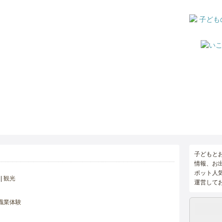
子どもと
情報、お
ポット人
観光
運営して
職業体験