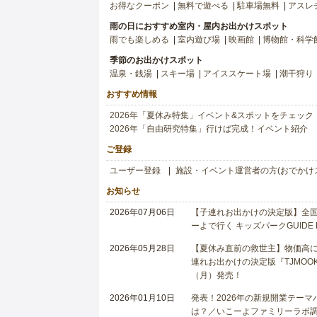
お得なクーポン
無料で遊べる
駐車場無料
アスレ
雨の日におすすめ室内・屋内お出かけスポット
雨でも楽しめる
室内遊び場
映画館
博物館・科学
季節のお出かけスポット
温泉・銭湯
スキー場
アイススケート場
潮干狩り
おすすめ情報
2026年「夏休み特集」イベント&スポットをチェック
2026年「自由研究特集」行けば完成！イベント紹介
ご登録
ユーザー登録
施設・イベント運営者の方(おでかけ
お知らせ
2026年07月06日
【子連れお出かけの決定版】全国6
ーよで行く キッズパークGUIDE
2026年05月28日
【夏休み直前の救世主】物価高に
連れお出かけの決定版『TJMOOK
（月）発売！
2026年01月10日
発表！2026年の新規開業テー
は？／いこーよファミリーラボ調査