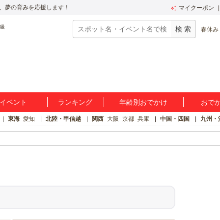
、夢の育みを応援します！
マイクーポン
春休み
イベント
ランキング
年齢別おでかけ
おで
東海
愛知
北陸・甲信越
関西
大阪
京都
兵庫
中国・四国
九州・