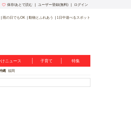
保存/あとで読む
ユーザー登録(無料)
ログイン
雨の日でもOK
動物とふれあう
1日中遊べるスポット
かけニュース
子育て
特集
沖縄
福岡