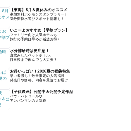
【東海】8月＆夏休みのオススメ
参加無料ポケモンスタンプラリー♪
気分爽快水遊びスポット情報も！
いこーよおすすめ【早割プラン】
ファミリー向け人気ホテルも！
旅行の予約は早めが断然お得♪
水分補給時は要注意！
直飲みしたペットボトル、
何日後まで飲んでも大丈夫？
お得いっぱい！2026夏の福袋特集
早い者勝ち！数量限定の人気福袋
発売日や価格、内容を最速でお届け
【子供映画】公開中＆公開予定作品
パウ・パトロールや
アンパンマンの人気作