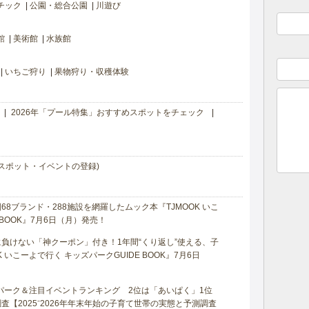
チック
公園・総合公園
川遊び
館
美術館
水族館
いちご狩り
果物狩り・収穫体験
2026年「プール特集」おすすめスポットをチェック
スポット・イベントの登録)
8ブランド・288施設を網羅したムック本『TJMOOK いこ
 BOOK』7月6日（月）発売！
負けない「神クーポン」付き！1年間“くり返し”使える、子
 いこーよで行く キッズパークGUIDE BOOK』7月6日
マパーク＆注目イベントランキング 2位は「あいぱく」1位
【2025⁻2026年年末年始の子育て世帯の実態と予測調査