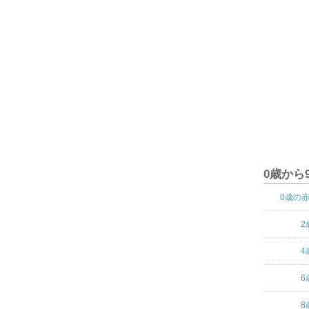
0歳から
0歳の
2
4
6
8