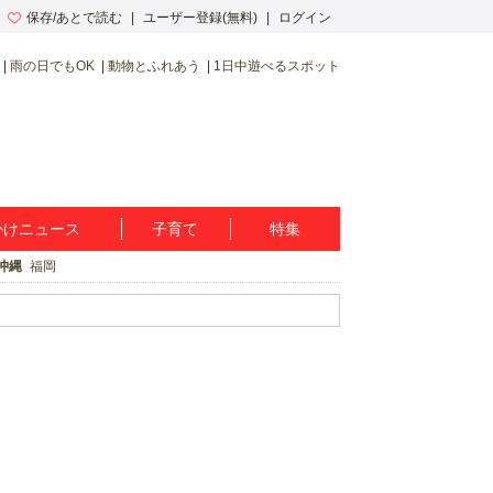
保存/あとで読む
ユーザー登録(無料)
ログイン
雨の日でもOK
動物とふれあう
1日中遊べるスポット
かけニュース
子育て
特集
沖縄
福岡