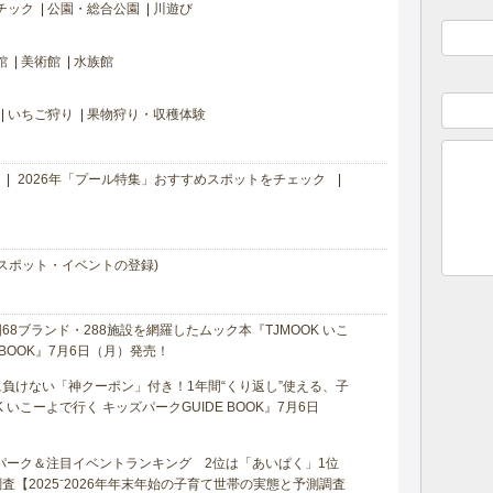
チック
公園・総合公園
川遊び
館
美術館
水族館
いちご狩り
果物狩り・収穫体験
2026年「プール特集」おすすめスポットをチェック
スポット・イベントの登録)
8ブランド・288施設を網羅したムック本『TJMOOK いこ
 BOOK』7月6日（月）発売！
負けない「神クーポン」付き！1年間“くり返し”使える、子
 いこーよで行く キッズパークGUIDE BOOK』7月6日
マパーク＆注目イベントランキング 2位は「あいぱく」1位
【2025⁻2026年年末年始の子育て世帯の実態と予測調査