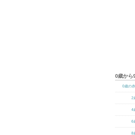
0歳から
0歳の
2
4
6
8