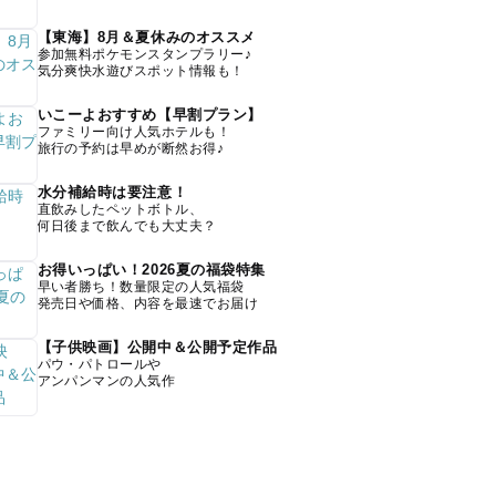
【東海】8月＆夏休みのオススメ
参加無料ポケモンスタンプラリー♪
気分爽快水遊びスポット情報も！
いこーよおすすめ【早割プラン】
ファミリー向け人気ホテルも！
旅行の予約は早めが断然お得♪
水分補給時は要注意！
直飲みしたペットボトル、
何日後まで飲んでも大丈夫？
お得いっぱい！2026夏の福袋特集
早い者勝ち！数量限定の人気福袋
発売日や価格、内容を最速でお届け
【子供映画】公開中＆公開予定作品
パウ・パトロールや
アンパンマンの人気作