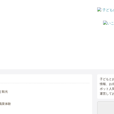
子どもと
情報、お
ポット人
観光
運営して
職業体験