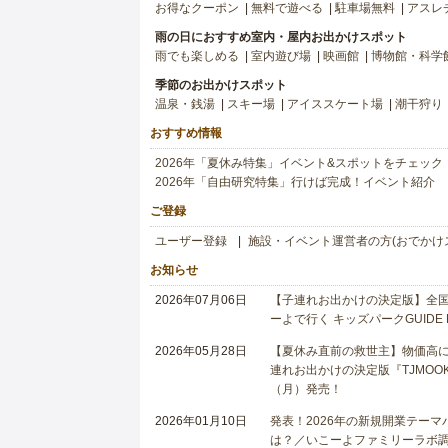
お得なクーポン
無料で遊べる
駐車場無料
アスレ
雨の日におすすめ室内・屋内お出かけスポット
雨でも楽しめる
室内遊び場
映画館
博物館・科学
季節のお出かけスポット
温泉・銭湯
スキー場
アイススケート場
潮干狩り
おすすめ情報
2026年「夏休み特集」イベント&スポットをチェック
2026年「自由研究特集」行けば完成！イベント紹介
ご登録
ユーザー登録
施設・イベント運営者の方(おでかけ
お知らせ
2026年07月06日
【子連れお出かけの決定版】全国6
ーよで行く キッズパークGUIDE
2026年05月28日
【夏休み直前の救世主】物価高に
連れお出かけの決定版『TJMOOK
（月）発売！
2026年01月10日
発表！2026年の新規開業テー
は？／いこーよファミリーラボ調査