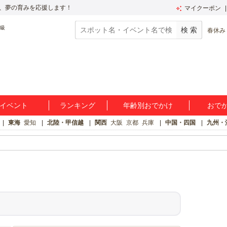
、夢の育みを応援します！
マイクーポン
春休み
イベント
ランキング
年齢別おでかけ
おで
東海
愛知
北陸・甲信越
関西
大阪
京都
兵庫
中国・四国
九州・