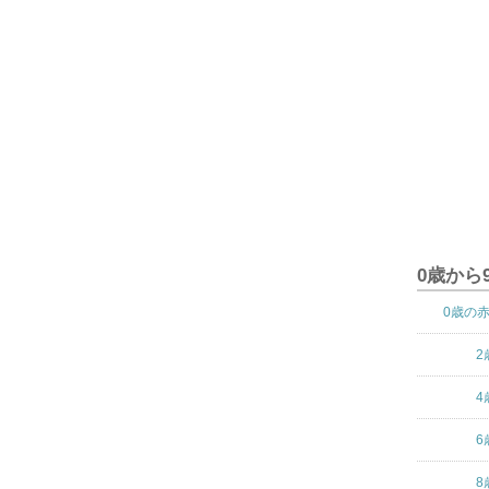
0歳から
0歳の
2
4
6
8