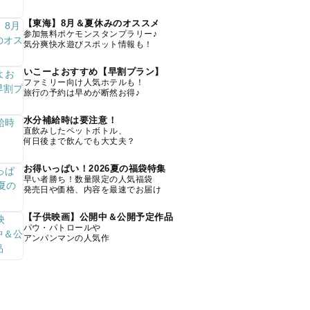
【東海】8月＆夏休みのオススメ
参加無料ポケモンスタンプラリー♪
気分爽快水遊びスポット情報も！
いこーよおすすめ【早割プラン】
ファミリー向け人気ホテルも！
旅行の予約は早めが断然お得♪
水分補給時は要注意！
直飲みしたペットボトル、
何日後まで飲んでも大丈夫？
お得いっぱい！2026夏の福袋特集
早い者勝ち！数量限定の人気福袋
発売日や価格、内容を最速でお届け
【子供映画】公開中＆公開予定作品
パウ・パトロールや
アンパンマンの人気作