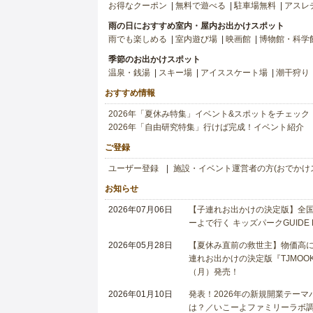
お得なクーポン
無料で遊べる
駐車場無料
アスレ
雨の日におすすめ室内・屋内お出かけスポット
雨でも楽しめる
室内遊び場
映画館
博物館・科学
季節のお出かけスポット
温泉・銭湯
スキー場
アイススケート場
潮干狩り
おすすめ情報
2026年「夏休み特集」イベント&スポットをチェック
2026年「自由研究特集」行けば完成！イベント紹介
ご登録
ユーザー登録
施設・イベント運営者の方(おでかけ
お知らせ
2026年07月06日
【子連れお出かけの決定版】全国6
ーよで行く キッズパークGUIDE
2026年05月28日
【夏休み直前の救世主】物価高に
連れお出かけの決定版『TJMOOK
（月）発売！
2026年01月10日
発表！2026年の新規開業テー
は？／いこーよファミリーラボ調査