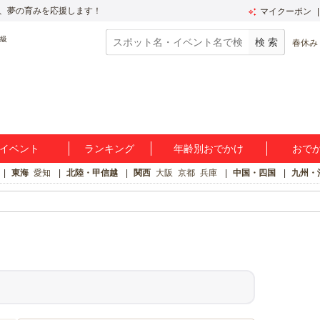
、夢の育みを応援します！
マイクーポン
春休み
イベント
ランキング
年齢別おでかけ
おで
東海
愛知
北陸・甲信越
関西
大阪
京都
兵庫
中国・四国
九州・