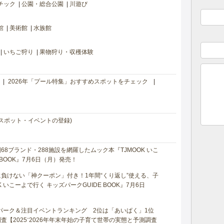
チック
公園・総合公園
川遊び
館
美術館
水族館
いちご狩り
果物狩り・収穫体験
2026年「プール特集」おすすめスポットをチェック
スポット・イベントの登録)
8ブランド・288施設を網羅したムック本『TJMOOK いこ
 BOOK』7月6日（月）発売！
負けない「神クーポン」付き！1年間“くり返し”使える、子
 いこーよで行く キッズパークGUIDE BOOK』7月6日
マパーク＆注目イベントランキング 2位は「あいぱく」1位
【2025⁻2026年年末年始の子育て世帯の実態と予測調査