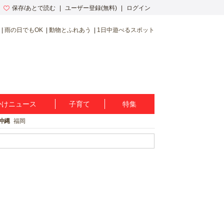
保存/あとで読む
ユーザー登録(無料)
ログイン
雨の日でもOK
動物とふれあう
1日中遊べるスポット
かけニュース
子育て
特集
沖縄
福岡