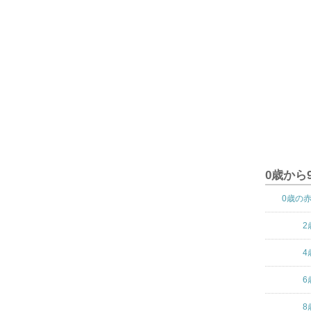
0歳から
0歳の
2
4
6
8