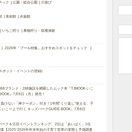
チック
公園・総合公園
川遊び
館
美術館
水族館
いちご狩り
果物狩り・収穫体験
2026年「プール特集」おすすめスポットをチェック
スポット・イベントの登録)
8ブランド・288施設を網羅したムック本『TJMOOK いこ
 BOOK』7月6日（月）発売！
負けない「神クーポン」付き！1年間“くり返し”使える、子
 いこーよで行く キッズパークGUIDE BOOK』7月6日
マパーク＆注目イベントランキング 2位は「あいぱく」1位
【2025⁻2026年年末年始の子育て世帯の実態と予測調査