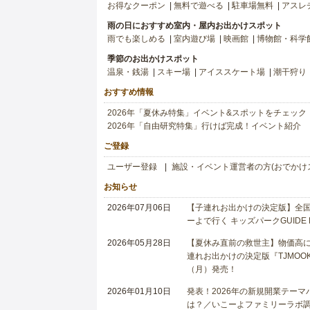
お得なクーポン
無料で遊べる
駐車場無料
アスレ
雨の日におすすめ室内・屋内お出かけスポット
雨でも楽しめる
室内遊び場
映画館
博物館・科学
季節のお出かけスポット
温泉・銭湯
スキー場
アイススケート場
潮干狩り
おすすめ情報
2026年「夏休み特集」イベント&スポットをチェック
2026年「自由研究特集」行けば完成！イベント紹介
ご登録
ユーザー登録
施設・イベント運営者の方(おでかけ
お知らせ
2026年07月06日
【子連れお出かけの決定版】全国6
ーよで行く キッズパークGUIDE
2026年05月28日
【夏休み直前の救世主】物価高に
連れお出かけの決定版『TJMOOK
（月）発売！
2026年01月10日
発表！2026年の新規開業テー
は？／いこーよファミリーラボ調査