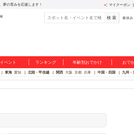
、夢の育みを応援します！
マイクーポン
春休み
イベント
ランキング
年齢別おでかけ
おで
東海
愛知
北陸・甲信越
関西
大阪
京都
兵庫
中国・四国
九州・