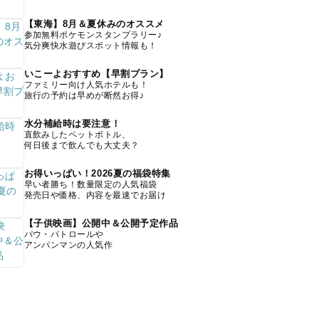
【東海】8月＆夏休みのオススメ
参加無料ポケモンスタンプラリー♪
気分爽快水遊びスポット情報も！
いこーよおすすめ【早割プラン】
ファミリー向け人気ホテルも！
旅行の予約は早めが断然お得♪
水分補給時は要注意！
直飲みしたペットボトル、
何日後まで飲んでも大丈夫？
お得いっぱい！2026夏の福袋特集
早い者勝ち！数量限定の人気福袋
発売日や価格、内容を最速でお届け
【子供映画】公開中＆公開予定作品
パウ・パトロールや
アンパンマンの人気作