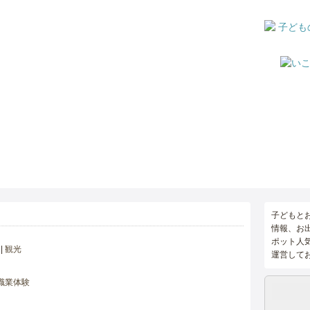
子どもと
情報、お
ポット人
観光
運営して
職業体験