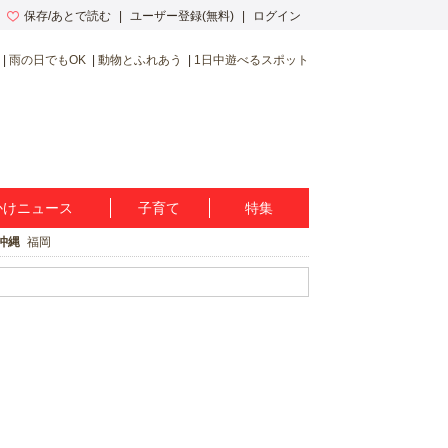
保存/あとで読む
ユーザー登録(無料)
ログイン
雨の日でもOK
動物とふれあう
1日中遊べるスポット
かけニュース
子育て
特集
沖縄
福岡