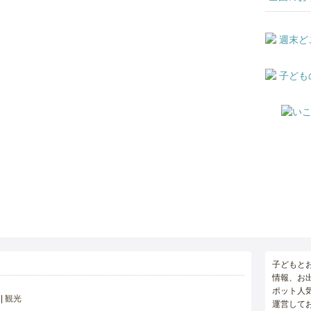
子どもと
情報、お
ポット人
観光
運営して