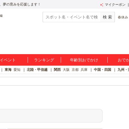
、夢の育みを応援します！
マイクーポン
春休み
イベント
ランキング
年齢別おでかけ
おで
東海
愛知
北陸・甲信越
関西
大阪
京都
兵庫
中国・四国
九州・