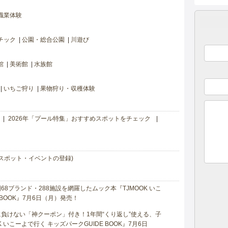
職業体験
チック
公園・総合公園
川遊び
館
美術館
水族館
いちご狩り
果物狩り・収穫体験
2026年「プール特集」おすすめスポットをチェック
スポット・イベントの登録)
8ブランド・288施設を網羅したムック本『TJMOOK いこ
 BOOK』7月6日（月）発売！
負けない「神クーポン」付き！1年間“くり返し”使える、子
 いこーよで行く キッズパークGUIDE BOOK』7月6日