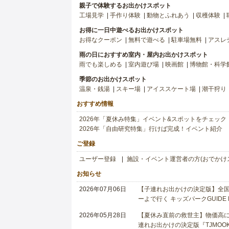
親子で体験するお出かけスポット
工場見学
手作り体験
動物とふれあう
収穫体験
お得に一日中遊べるお出かけスポット
お得なクーポン
無料で遊べる
駐車場無料
アスレ
雨の日におすすめ室内・屋内お出かけスポット
雨でも楽しめる
室内遊び場
映画館
博物館・科学
季節のお出かけスポット
温泉・銭湯
スキー場
アイススケート場
潮干狩り
おすすめ情報
2026年「夏休み特集」イベント&スポットをチェック
2026年「自由研究特集」行けば完成！イベント紹介
ご登録
ユーザー登録
施設・イベント運営者の方(おでかけ
お知らせ
2026年07月06日
【子連れお出かけの決定版】全国6
ーよで行く キッズパークGUIDE
2026年05月28日
【夏休み直前の救世主】物価高に
連れお出かけの決定版『TJMOOK