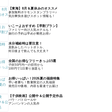
【東海】8月＆夏休みのオススメ
参加無料ポケモンスタンプラリー♪
気分爽快水遊びスポット情報も！
いこーよおすすめ【早割プラン】
ファミリー向け人気ホテルも！
旅行の予約は早めが断然お得♪
水分補給時は要注意！
直飲みしたペットボトル、
何日後まで飲んでも大丈夫？
全国のお得なフリーきっぷ15選
子供50円均一の切符から
100円で1日乗り放題も！
お得いっぱい！2026夏の福袋特集
早い者勝ち！数量限定の人気福袋
発売日や価格、内容を最速でお届け
【子供映画】公開中＆公開予定作品
パウ・パトロールや
アンパンマンの人気作