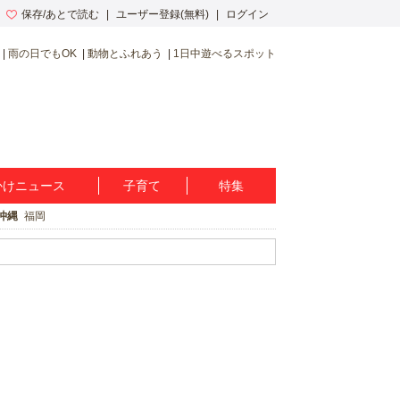
保存/あとで読む
ユーザー登録(無料)
ログイン
雨の日でもOK
動物とふれあう
1日中遊べるスポット
かけニュース
子育て
特集
沖縄
福岡