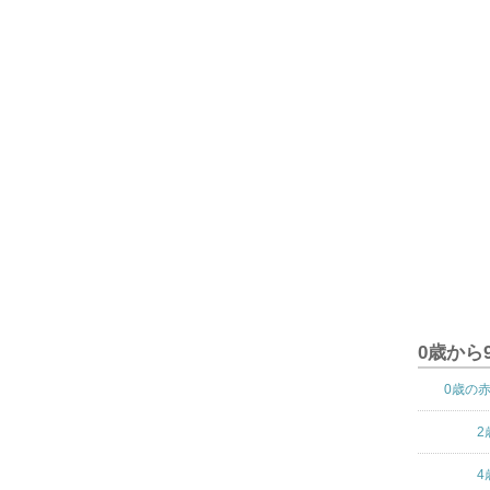
0歳から
0歳の
2
4