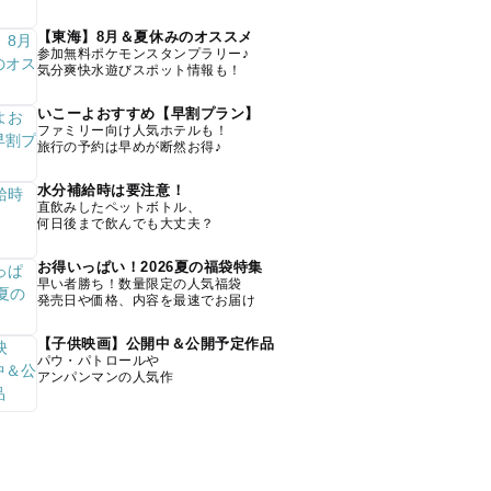
【東海】8月＆夏休みのオススメ
参加無料ポケモンスタンプラリー♪
気分爽快水遊びスポット情報も！
いこーよおすすめ【早割プラン】
ファミリー向け人気ホテルも！
旅行の予約は早めが断然お得♪
水分補給時は要注意！
直飲みしたペットボトル、
何日後まで飲んでも大丈夫？
お得いっぱい！2026夏の福袋特集
早い者勝ち！数量限定の人気福袋
発売日や価格、内容を最速でお届け
【子供映画】公開中＆公開予定作品
パウ・パトロールや
アンパンマンの人気作