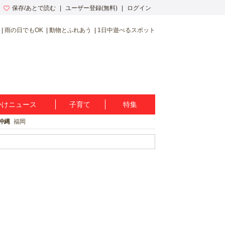
保存/あとで読む
ユーザー登録(無料)
ログイン
雨の日でもOK
動物とふれあう
1日中遊べるスポット
かけニュース
子育て
特集
沖縄
福岡