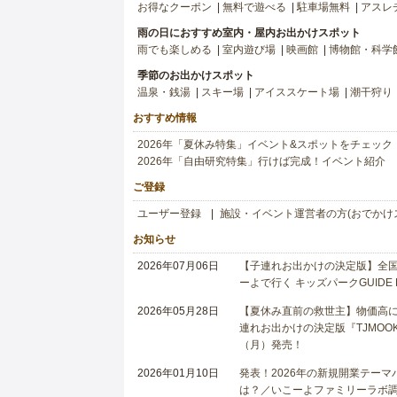
お得なクーポン
無料で遊べる
駐車場無料
アスレ
雨の日におすすめ室内・屋内お出かけスポット
雨でも楽しめる
室内遊び場
映画館
博物館・科学
季節のお出かけスポット
温泉・銭湯
スキー場
アイススケート場
潮干狩り
おすすめ情報
2026年「夏休み特集」イベント&スポットをチェック
2026年「自由研究特集」行けば完成！イベント紹介
ご登録
ユーザー登録
施設・イベント運営者の方(おでかけ
お知らせ
2026年07月06日
【子連れお出かけの決定版】全国6
ーよで行く キッズパークGUIDE
2026年05月28日
【夏休み直前の救世主】物価高に
連れお出かけの決定版『TJMOOK
（月）発売！
2026年01月10日
発表！2026年の新規開業テー
は？／いこーよファミリーラボ調査