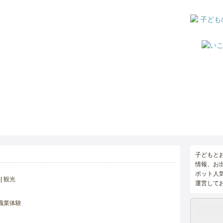
子どもと
情報、お
ポット人
観光
運営して
職業体験