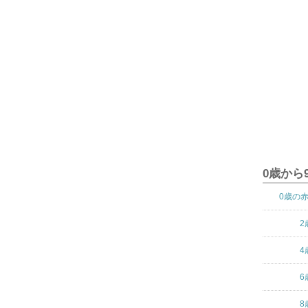
0歳から
0歳の
2
4
6
8