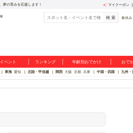
、夢の育みを応援します！
マイクーポン
春休み
イベント
ランキング
年齢別おでかけ
おで
東海
愛知
北陸・甲信越
関西
大阪
京都
兵庫
中国・四国
九州・