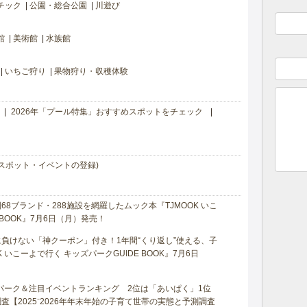
チック
公園・総合公園
川遊び
館
美術館
水族館
いちご狩り
果物狩り・収穫体験
2026年「プール特集」おすすめスポットをチェック
スポット・イベントの登録)
8ブランド・288施設を網羅したムック本『TJMOOK いこ
 BOOK』7月6日（月）発売！
負けない「神クーポン」付き！1年間“くり返し”使える、子
 いこーよで行く キッズパークGUIDE BOOK』7月6日
マパーク＆注目イベントランキング 2位は「あいぱく」1位
【2025⁻2026年年末年始の子育て世帯の実態と予測調査