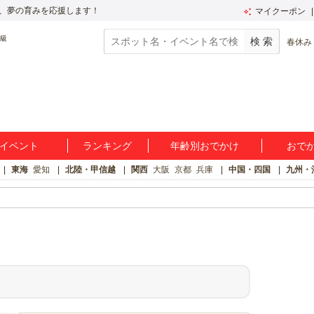
、夢の育みを応援します！
マイクーポン
春休み
イベント
ランキング
年齢別おでかけ
おで
東海
愛知
北陸・甲信越
関西
大阪
京都
兵庫
中国・四国
九州・