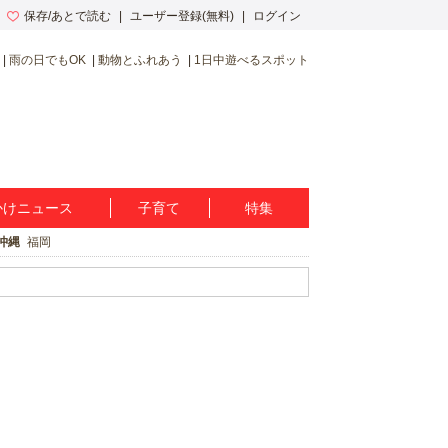
保存/あとで読む
ユーザー登録(無料)
ログイン
雨の日でもOK
動物とふれあう
1日中遊べるスポット
かけニュース
子育て
特集
沖縄
福岡