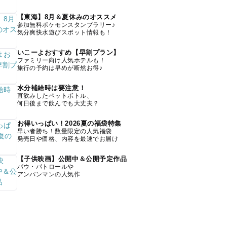
【東海】8月＆夏休みのオススメ
参加無料ポケモンスタンプラリー♪
気分爽快水遊びスポット情報も！
いこーよおすすめ【早割プラン】
ファミリー向け人気ホテルも！
旅行の予約は早めが断然お得♪
水分補給時は要注意！
直飲みしたペットボトル、
何日後まで飲んでも大丈夫？
お得いっぱい！2026夏の福袋特集
早い者勝ち！数量限定の人気福袋
発売日や価格、内容を最速でお届け
【子供映画】公開中＆公開予定作品
パウ・パトロールや
アンパンマンの人気作