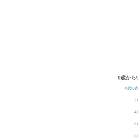
0歳から
0歳の
2
4
6
8