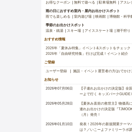
お得なクーポン
無料で遊べる
駐車場無料
アスレ
雨の日におすすめ室内・屋内お出かけスポット
雨でも楽しめる
室内遊び場
映画館
博物館・科学
季節のお出かけスポット
温泉・銭湯
スキー場
アイススケート場
潮干狩り
おすすめ情報
2026年「夏休み特集」イベント&スポットをチェック
2026年「自由研究特集」行けば完成！イベント紹介
ご登録
ユーザー登録
施設・イベント運営者の方(おでかけ
お知らせ
2026年07月06日
【子連れお出かけの決定版】全国6
ーよで行く キッズパークGUIDE
2026年05月28日
【夏休み直前の救世主】物価高に
連れお出かけの決定版『TJMOOK
（月）発売！
2026年01月10日
発表！2026年の新規開業テー
は？／いこーよファミリーラボ調査