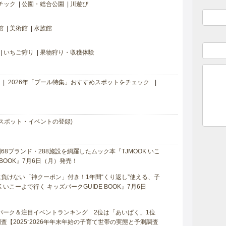
チック
公園・総合公園
川遊び
館
美術館
水族館
いちご狩り
果物狩り・収穫体験
2026年「プール特集」おすすめスポットをチェック
スポット・イベントの登録)
8ブランド・288施設を網羅したムック本『TJMOOK いこ
 BOOK』7月6日（月）発売！
負けない「神クーポン」付き！1年間“くり返し”使える、子
 いこーよで行く キッズパークGUIDE BOOK』7月6日
マパーク＆注目イベントランキング 2位は「あいぱく」1位
【2025⁻2026年年末年始の子育て世帯の実態と予測調査