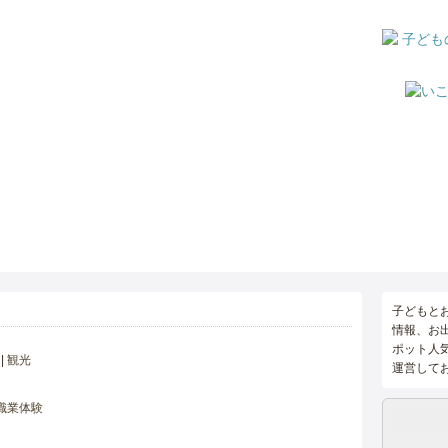
子どもと
情報、お
ポット人
観光
運営して
職業体験