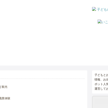
子どもと
情報、お
ポット人
観光
運営して
職業体験