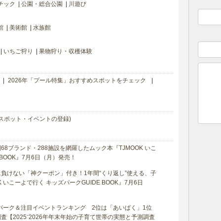
チック
公園・総合公園
川遊び
館
美術館
水族館
いちご狩り
果物狩り・収穫体験
2026年「プール特集」おすすめスポットをチェック
スポット・イベントの登録)
8ブランド・288施設を網羅したムック本『TJMOOK いこ
 BOOK』7月6日（月）発売！
負けない「神クーポン」付き！1年間“くり返し”使える、子
 いこーよで行く キッズパークGUIDE BOOK』7月6日
マパーク＆注目イベントランキング 2位は「あいぱく」1位
【2025⁻2026年年末年始の子育て世帯の実態と予測調査