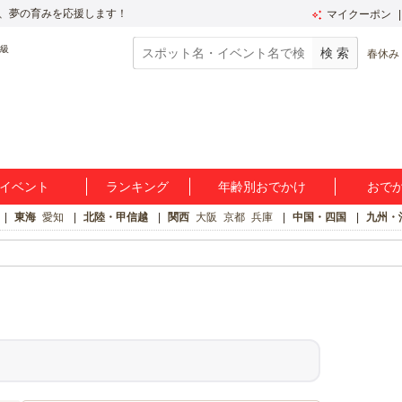
、夢の育みを応援します！
マイクーポン
春休み
イベント
ランキング
年齢別おでかけ
おで
東海
愛知
北陸・甲信越
関西
大阪
京都
兵庫
中国・四国
九州・