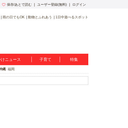
保存/あとで読む
ユーザー登録(無料)
ログイン
雨の日でもOK
動物とふれあう
1日中遊べるスポット
かけニュース
子育て
特集
沖縄
福岡