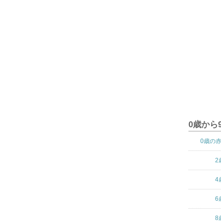
0歳から
0歳の
2
4
6
8