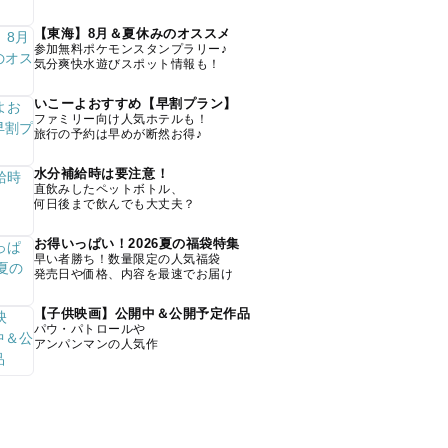
【東海】8月＆夏休みのオススメ
参加無料ポケモンスタンプラリー♪
気分爽快水遊びスポット情報も！
いこーよおすすめ【早割プラン】
ファミリー向け人気ホテルも！
旅行の予約は早めが断然お得♪
水分補給時は要注意！
直飲みしたペットボトル、
何日後まで飲んでも大丈夫？
お得いっぱい！2026夏の福袋特集
早い者勝ち！数量限定の人気福袋
発売日や価格、内容を最速でお届け
【子供映画】公開中＆公開予定作品
パウ・パトロールや
アンパンマンの人気作