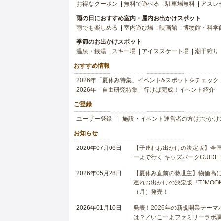
お得なクーポン
無料で遊べる
駐車場無料
アスレ
雨の日におすすめ室内・屋内お出かけスポット
雨でも楽しめる
室内遊び場
映画館
博物館・科学
季節のお出かけスポット
温泉・銭湯
スキー場
アイススケート場
潮干狩り
おすすめ情報
2026年「夏休み特集」イベント&スポットをチェック
2026年「自由研究特集」行けば完成！イベント紹介
ご登録
ユーザー登録
施設・イベント運営者の方(おでかけ
お知らせ
2026年07月06日
【子連れお出かけの決定版】全国6
ーよで行く キッズパークGUIDE
2026年05月28日
【夏休み直前の救世主】物価高に
連れお出かけの決定版『TJMOOK
（月）発売！
2026年01月10日
発表！2026年の新規開業テー
は？／いこーよファミリーラボ調査