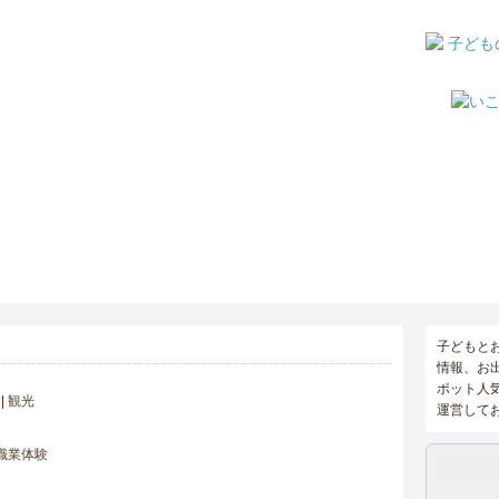
子どもと
情報、お
ポット人
観光
運営して
職業体験