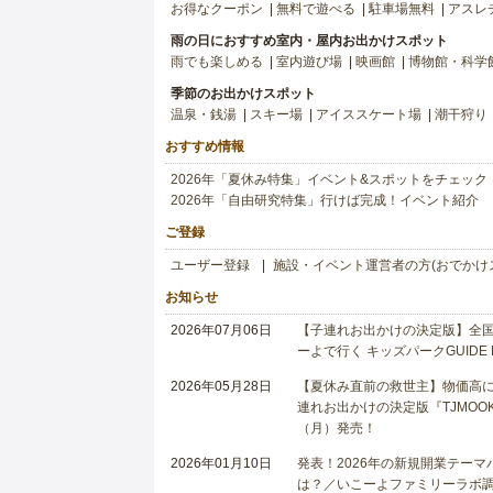
お得なクーポン
無料で遊べる
駐車場無料
アスレ
雨の日におすすめ室内・屋内お出かけスポット
雨でも楽しめる
室内遊び場
映画館
博物館・科学
季節のお出かけスポット
温泉・銭湯
スキー場
アイススケート場
潮干狩り
おすすめ情報
2026年「夏休み特集」イベント&スポットをチェック
2026年「自由研究特集」行けば完成！イベント紹介
ご登録
ユーザー登録
施設・イベント運営者の方(おでかけ
お知らせ
2026年07月06日
【子連れお出かけの決定版】全国6
ーよで行く キッズパークGUIDE
2026年05月28日
【夏休み直前の救世主】物価高に
連れお出かけの決定版『TJMOOK
（月）発売！
2026年01月10日
発表！2026年の新規開業テー
は？／いこーよファミリーラボ調査