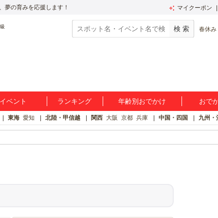
、夢の育みを応援します！
マイクーポン
春休み
イベント
ランキング
年齢別おでかけ
おで
東海
愛知
北陸・甲信越
関西
大阪
京都
兵庫
中国・四国
九州・