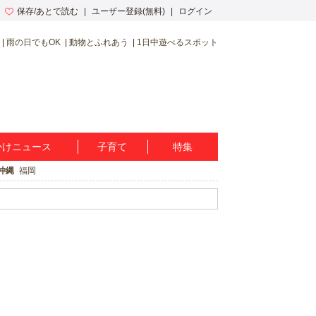
保存/あとで読む
ユーザー登録(無料)
ログイン
雨の日でもOK
動物とふれあう
1日中遊べるスポット
かけニュース
子育て
特集
沖縄
福岡