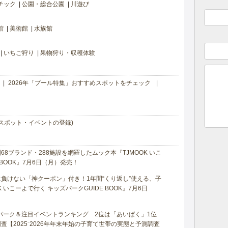
チック
公園・総合公園
川遊び
館
美術館
水族館
いちご狩り
果物狩り・収穫体験
2026年「プール特集」おすすめスポットをチェック
スポット・イベントの登録)
8ブランド・288施設を網羅したムック本『TJMOOK いこ
 BOOK』7月6日（月）発売！
負けない「神クーポン」付き！1年間“くり返し”使える、子
 いこーよで行く キッズパークGUIDE BOOK』7月6日
マパーク＆注目イベントランキング 2位は「あいぱく」1位
【2025⁻2026年年末年始の子育て世帯の実態と予測調査