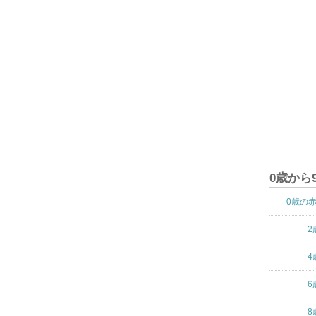
0歳から
0歳の
2
4
6
8