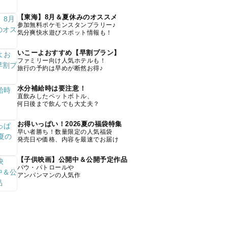
【東海】8月＆夏休みのオススメ
参加無料ポケモンスタンプラリー♪
気分爽快水遊びスポット情報も！
いこーよおすすめ【早割プラン】
ファミリー向け人気ホテルも！
旅行の予約は早めが断然お得♪
水分補給時は要注意！
直飲みしたペットボトル、
何日後まで飲んでも大丈夫？
お得いっぱい！2026夏の福袋特集
早い者勝ち！数量限定の人気福袋
発売日や価格、内容を最速でお届け
【子供映画】公開中＆公開予定作品
パウ・パトロールや
アンパンマンの人気作