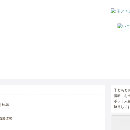
子どもと
情報、お
ポット人
観光
運営して
職業体験