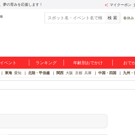
、夢の育みを応援します！
マイクーポン
春休み
イベント
ランキング
年齢別おでかけ
おで
東海
愛知
北陸・甲信越
関西
大阪
京都
兵庫
中国・四国
九州・