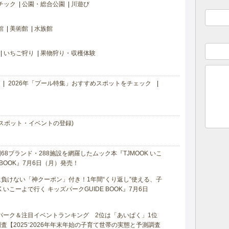
チック
公園・総合公園
川遊び
館
美術館
水族館
いちご狩り
果物狩り・収穫体験
2026年「プール特集」おすすめスポットをチェック
スポット・イベントの登録)
8ブランド・288施設を網羅したムック本『TJMOOK いこ
 BOOK』7月6日（月）発売！
負けない「神クーポン」付き！1年間“くり返し”使える、子
 いこーよで行く キッズパークGUIDE BOOK』7月6日
マパーク＆注目イベントランキング 2位は「あいぱく」1位
【2025⁻2026年年末年始の子育て世帯の実態と予測調査