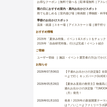
お得なクーポン
無料で遊べる
駐車場無料
アスレ
雨の日におすすめ室内・屋内お出かけスポット
雨でも楽しめる
室内遊び場
映画館
博物館・科学
季節のお出かけスポット
温泉・銭湯
スキー場
アイススケート場
潮干狩り
おすすめ情報
2026年「夏休み特集」イベント&スポットをチェック
2026年「自由研究特集」行けば完成！イベント紹介
ご登録
ユーザー登録
施設・イベント運営者の方(おでかけ
お知らせ
2026年07月06日
【子連れお出かけの決定版】全国6
ーよで行く キッズパークGUIDE
2026年05月28日
【夏休み直前の救世主】物価高に
連れお出かけの決定版『TJMOOK
（月）発売！
2026年01月10日
発表！2026年の新規開業テー
は？／いこーよファミリーラボ調査