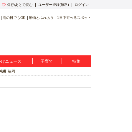
保存/あとで読む
ユーザー登録(無料)
ログイン
雨の日でもOK
動物とふれあう
1日中遊べるスポット
かけニュース
子育て
特集
沖縄
福岡