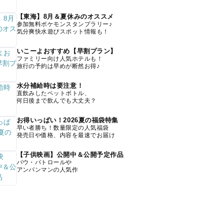
【東海】8月＆夏休みのオススメ
参加無料ポケモンスタンプラリー♪
気分爽快水遊びスポット情報も！
いこーよおすすめ【早割プラン】
ファミリー向け人気ホテルも！
旅行の予約は早めが断然お得♪
水分補給時は要注意！
直飲みしたペットボトル、
何日後まで飲んでも大丈夫？
お得いっぱい！2026夏の福袋特集
早い者勝ち！数量限定の人気福袋
発売日や価格、内容を最速でお届け
【子供映画】公開中＆公開予定作品
パウ・パトロールや
アンパンマンの人気作