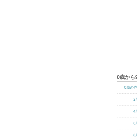
0歳から
0歳の
2
4
6
8