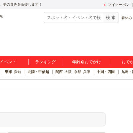
、夢の育みを応援します！
マイクーポン
春休み
イベント
ランキング
年齢別おでかけ
おで
東海
愛知
北陸・甲信越
関西
大阪
京都
兵庫
中国・四国
九州・