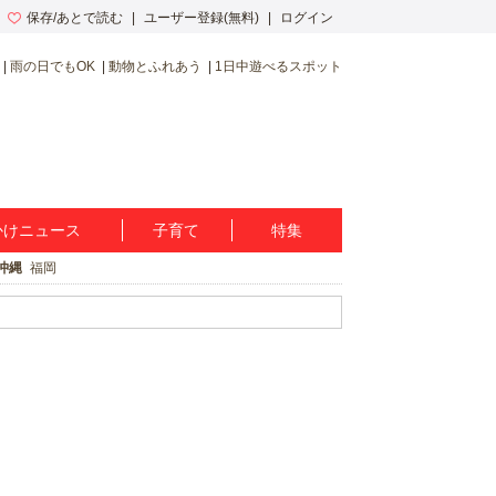
保存/あとで読む
ユーザー登録(無料)
ログイン
雨の日でもOK
動物とふれあう
1日中遊べるスポット
かけニュース
子育て
特集
沖縄
福岡