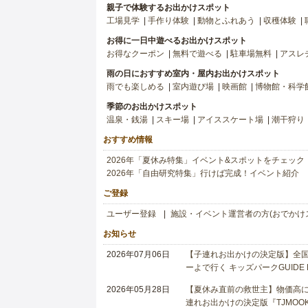
親子で体験するお出かけスポット
工場見学
手作り体験
動物とふれあう
収穫体験
お得に一日中遊べるお出かけスポット
お得なクーポン
無料で遊べる
駐車場無料
アスレ
雨の日におすすめ室内・屋内お出かけスポット
雨でも楽しめる
室内遊び場
映画館
博物館・科学
季節のお出かけスポット
温泉・銭湯
スキー場
アイススケート場
潮干狩り
おすすめ情報
2026年「夏休み特集」イベント&スポットをチェック
2026年「自由研究特集」行けば完成！イベント紹介
ご登録
ユーザー登録
施設・イベント運営者の方(おでかけ
お知らせ
2026年07月06日
【子連れお出かけの決定版】全国6
ーよで行く キッズパークGUIDE
2026年05月28日
【夏休み直前の救世主】物価高に
連れお出かけの決定版『TJMOOK