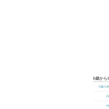
0歳から
0歳の
2
4