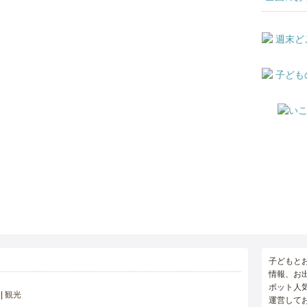
子どもと
情報、お
ポット人
観光
運営して