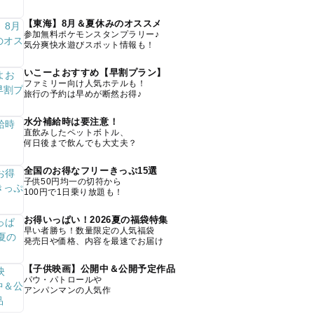
【東海】8月＆夏休みのオススメ
参加無料ポケモンスタンプラリー♪
気分爽快水遊びスポット情報も！
いこーよおすすめ【早割プラン】
ファミリー向け人気ホテルも！
旅行の予約は早めが断然お得♪
水分補給時は要注意！
直飲みしたペットボトル、
何日後まで飲んでも大丈夫？
全国のお得なフリーきっぷ15選
子供50円均一の切符から
100円で1日乗り放題も！
お得いっぱい！2026夏の福袋特集
早い者勝ち！数量限定の人気福袋
発売日や価格、内容を最速でお届け
【子供映画】公開中＆公開予定作品
パウ・パトロールや
アンパンマンの人気作