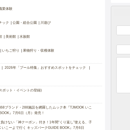
職業体験
チック
公園・総合公園
川遊び
館
美術館
水族館
いちご狩り
果物狩り・収穫体験
2026年「プール特集」おすすめスポットをチェック
スポット・イベントの登録)
8ブランド・288施設を網羅したムック本『TJMOOK いこ
 BOOK』7月6日（月）発売！
負けない「神クーポン」付き！1年間“くり返し”使える、子
 いこーよで行く キッズパークGUIDE BOOK』7月6日