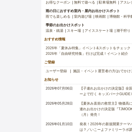
お得なクーポン
無料で遊べる
駐車場無料
アスレ
雨の日におすすめ室内・屋内お出かけスポット
雨でも楽しめる
室内遊び場
映画館
博物館・科学
季節のお出かけスポット
温泉・銭湯
スキー場
アイススケート場
潮干狩り
おすすめ情報
2026年「夏休み特集」イベント&スポットをチェック
2026年「自由研究特集」行けば完成！イベント紹介
ご登録
ユーザー登録
施設・イベント運営者の方(おでかけ
お知らせ
2026年07月06日
【子連れお出かけの決定版】全国6
ーよで行く キッズパークGUIDE
2026年05月28日
【夏休み直前の救世主】物価高に
連れお出かけの決定版『TJMOOK
（月）発売！
2026年01月10日
発表！2026年の新規開業テー
は？／いこーよファミリーラボ調査