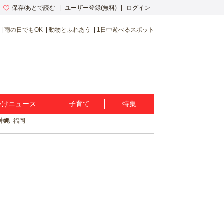
保存/あとで読む
ユーザー登録(無料)
ログイン
雨の日でもOK
動物とふれあう
1日中遊べるスポット
かけニュース
子育て
特集
沖縄
福岡