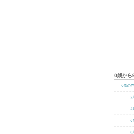
0歳から
0歳の
2
4
6
8