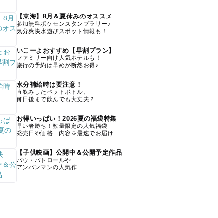
【東海】8月＆夏休みのオススメ
参加無料ポケモンスタンプラリー♪
気分爽快水遊びスポット情報も！
いこーよおすすめ【早割プラン】
ファミリー向け人気ホテルも！
旅行の予約は早めが断然お得♪
水分補給時は要注意！
直飲みしたペットボトル、
何日後まで飲んでも大丈夫？
お得いっぱい！2026夏の福袋特集
早い者勝ち！数量限定の人気福袋
発売日や価格、内容を最速でお届け
【子供映画】公開中＆公開予定作品
パウ・パトロールや
アンパンマンの人気作