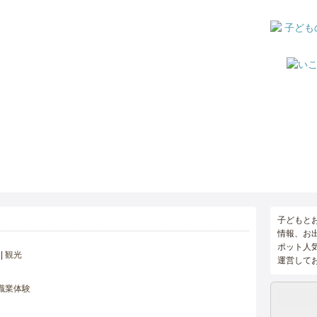
子どもと
情報、お
ポット人
観光
運営して
職業体験