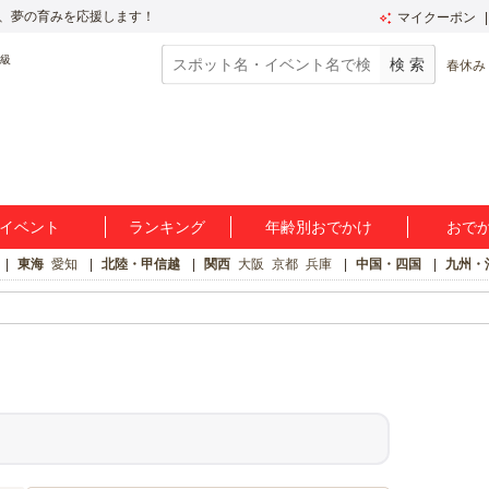
、夢の育みを応援します！
マイクーポン
春休み
イベント
ランキング
年齢別おでかけ
おで
東海
愛知
北陸・甲信越
関西
大阪
京都
兵庫
中国・四国
九州・