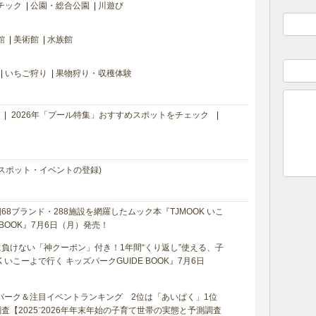
チック
公園・総合公園
川遊び
館
美術館
水族館
いちご狩り
果物狩り・収穫体験
2026年「プール特集」おすすめスポットをチェック
スポット・イベントの登録)
8ブランド・288施設を網羅したムック本『TJMOOK いこ
 BOOK』7月6日（月）発売！
負けない「神クーポン」付き！1年間“くり返し”使える、子
 いこーよで行く キッズパークGUIDE BOOK』7月6日
マパーク＆注目イベントランキング 2位は「あいぱく」1位
【2025⁻2026年年末年始の子育て世帯の実態と予測調査