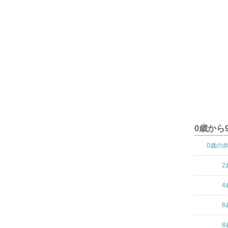
0歳から
0歳の
2
4
6
8