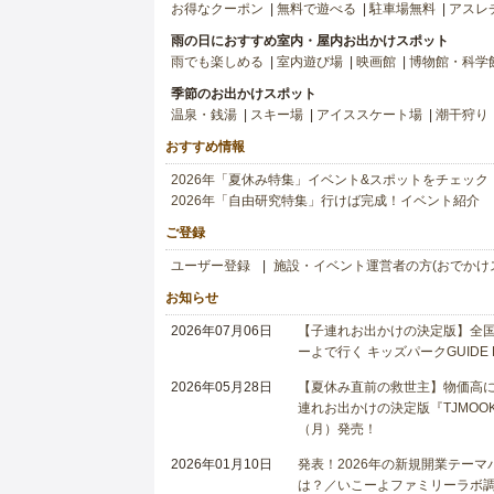
お得なクーポン
無料で遊べる
駐車場無料
アスレ
雨の日におすすめ室内・屋内お出かけスポット
雨でも楽しめる
室内遊び場
映画館
博物館・科学
季節のお出かけスポット
温泉・銭湯
スキー場
アイススケート場
潮干狩り
おすすめ情報
2026年「夏休み特集」イベント&スポットをチェック
2026年「自由研究特集」行けば完成！イベント紹介
ご登録
ユーザー登録
施設・イベント運営者の方(おでかけ
お知らせ
2026年07月06日
【子連れお出かけの決定版】全国6
ーよで行く キッズパークGUIDE
2026年05月28日
【夏休み直前の救世主】物価高に
連れお出かけの決定版『TJMOOK
（月）発売！
2026年01月10日
発表！2026年の新規開業テー
は？／いこーよファミリーラボ調査