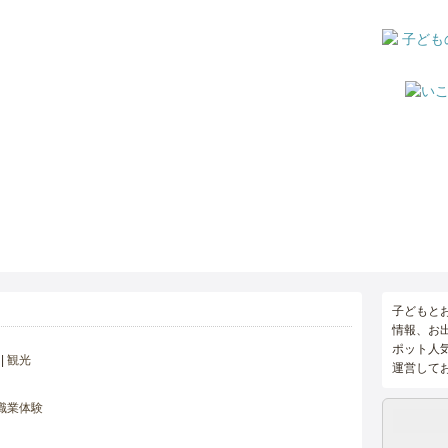
子どもと
情報、お
ポット人
観光
運営して
職業体験