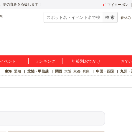
、夢の育みを応援します！
マイクーポン
春休み
イベント
ランキング
年齢別おでかけ
おで
東海
愛知
北陸・甲信越
関西
大阪
京都
兵庫
中国・四国
九州・