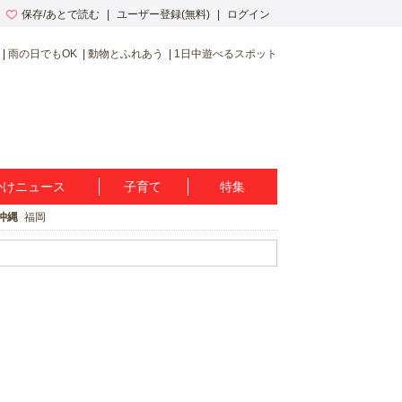
保存/あとで読む
ユーザー登録(無料)
ログイン
雨の日でもOK
動物とふれあう
1日中遊べるスポット
かけニュース
子育て
特集
沖縄
福岡