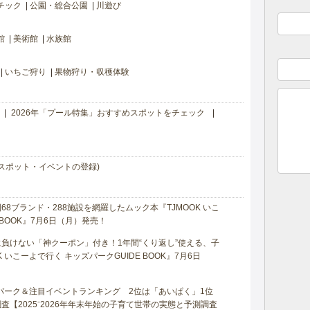
チック
公園・総合公園
川遊び
館
美術館
水族館
いちご狩り
果物狩り・収穫体験
2026年「プール特集」おすすめスポットをチェック
スポット・イベントの登録)
8ブランド・288施設を網羅したムック本『TJMOOK いこ
 BOOK』7月6日（月）発売！
負けない「神クーポン」付き！1年間“くり返し”使える、子
 いこーよで行く キッズパークGUIDE BOOK』7月6日
マパーク＆注目イベントランキング 2位は「あいぱく」1位
【2025⁻2026年年末年始の子育て世帯の実態と予測調査