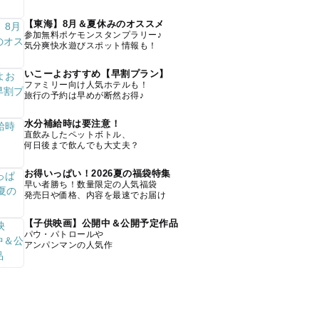
【東海】8月＆夏休みのオススメ
参加無料ポケモンスタンプラリー♪
気分爽快水遊びスポット情報も！
いこーよおすすめ【早割プラン】
ファミリー向け人気ホテルも！
旅行の予約は早めが断然お得♪
水分補給時は要注意！
直飲みしたペットボトル、
何日後まで飲んでも大丈夫？
お得いっぱい！2026夏の福袋特集
早い者勝ち！数量限定の人気福袋
発売日や価格、内容を最速でお届け
【子供映画】公開中＆公開予定作品
パウ・パトロールや
アンパンマンの人気作