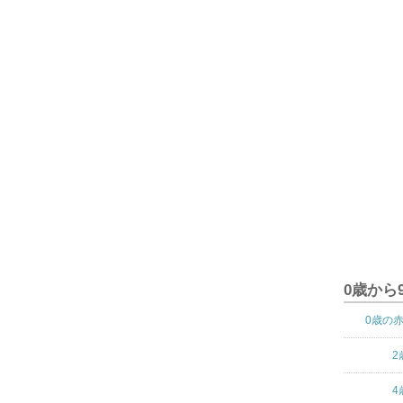
0歳から
0歳の
2
4