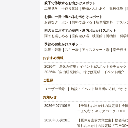
親子で体験するお出かけスポット
工場見学
手作り体験
動物とふれあう
収穫体験
お得に一日中遊べるお出かけスポット
お得なクーポン
無料で遊べる
駐車場無料
アスレ
雨の日におすすめ室内・屋内お出かけスポット
雨でも楽しめる
室内遊び場
映画館
博物館・科学
季節のお出かけスポット
温泉・銭湯
スキー場
アイススケート場
潮干狩り
おすすめ情報
2026年「夏休み特集」イベント&スポットをチェック
2026年「自由研究特集」行けば完成！イベント紹介
ご登録
ユーザー登録
施設・イベント運営者の方(おでかけ
お知らせ
2026年07月06日
【子連れお出かけの決定版】全国6
ーよで行く キッズパークGUIDE
2026年05月28日
【夏休み直前の救世主】物価高に
連れお出かけの決定版『TJMOOK