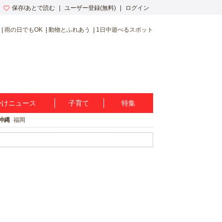
保存/あとで読む
ユーザー登録(無料)
ログイン
雨の日でもOK
動物とふれあう
1日中遊べるスポット
かけニュース
子育て
特集
沖縄
福岡