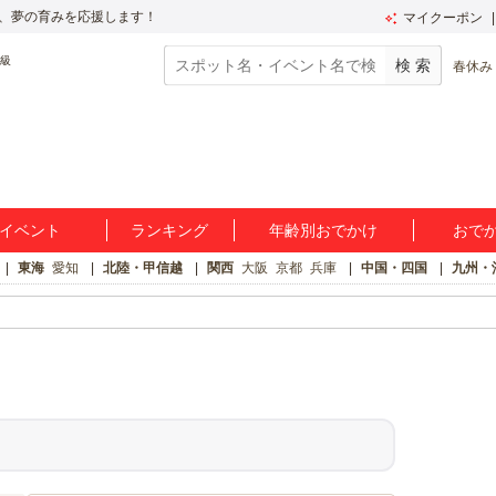
、夢の育みを応援します！
マイクーポン
春休み
イベント
ランキング
年齢別おでかけ
おで
東海
愛知
北陸・甲信越
関西
大阪
京都
兵庫
中国・四国
九州・