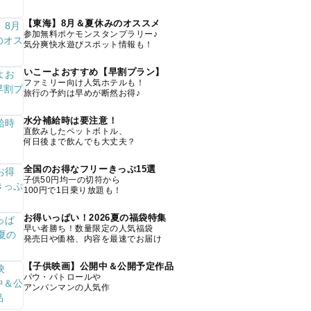
【東海】8月＆夏休みのオススメ
参加無料ポケモンスタンプラリー♪
気分爽快水遊びスポット情報も！
いこーよおすすめ【早割プラン】
ファミリー向け人気ホテルも！
旅行の予約は早めが断然お得♪
水分補給時は要注意！
直飲みしたペットボトル、
何日後まで飲んでも大丈夫？
全国のお得なフリーきっぷ15選
子供50円均一の切符から
100円で1日乗り放題も！
お得いっぱい！2026夏の福袋特集
早い者勝ち！数量限定の人気福袋
発売日や価格、内容を最速でお届け
【子供映画】公開中＆公開予定作品
パウ・パトロールや
アンパンマンの人気作