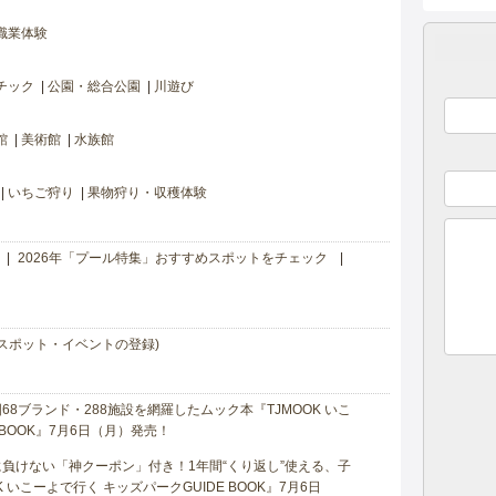
職業体験
チック
公園・総合公園
川遊び
館
美術館
水族館
いちご狩り
果物狩り・収穫体験
2026年「プール特集」おすすめスポットをチェック
スポット・イベントの登録)
8ブランド・288施設を網羅したムック本『TJMOOK いこ
 BOOK』7月6日（月）発売！
負けない「神クーポン」付き！1年間“くり返し”使える、子
 いこーよで行く キッズパークGUIDE BOOK』7月6日