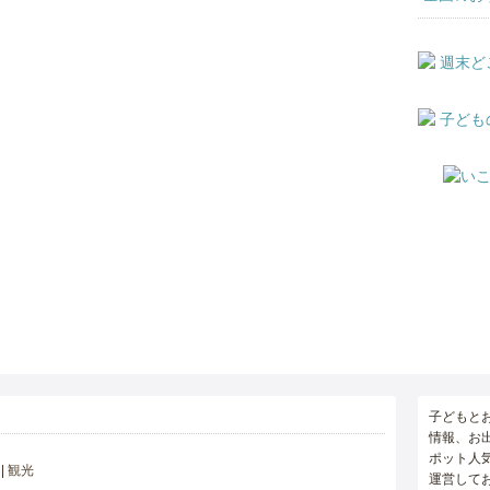
子どもと
情報、お
ポット人
観光
運営して