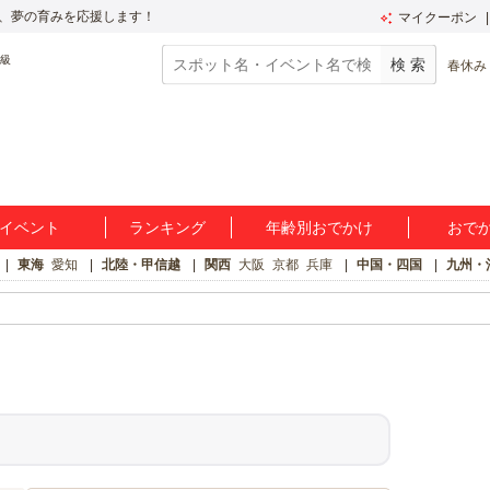
、夢の育みを応援します！
マイクーポン
春休み
イベント
ランキング
年齢別おでかけ
おで
東海
愛知
北陸・甲信越
関西
大阪
京都
兵庫
中国・四国
九州・