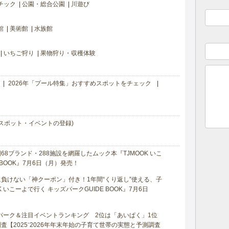
チック
公園・総合公園
川遊び
館
美術館
水族館
いちご狩り
果物狩り・収穫体験
2026年「プール特集」おすすめスポットをチェック
スポット・イベントの登録)
8ブランド・288施設を網羅したムック本『TJMOOK いこ
 BOOK』7月6日（月）発売！
負けない「神クーポン」付き！1年間“くり返し”使える、子
 いこーよで行く キッズパークGUIDE BOOK』7月6日
マパーク＆注目イベントランキング 2位は「あいぱく」1位
【2025⁻2026年年末年始の子育て世帯の実態と予測調査