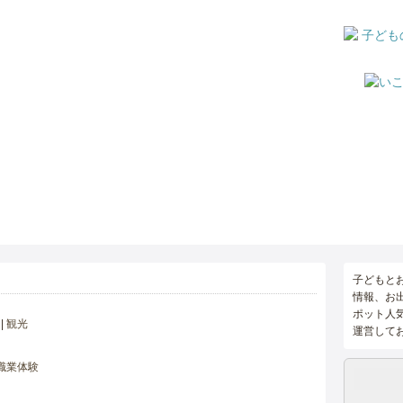
子どもと
情報、お
ポット人
観光
運営して
職業体験