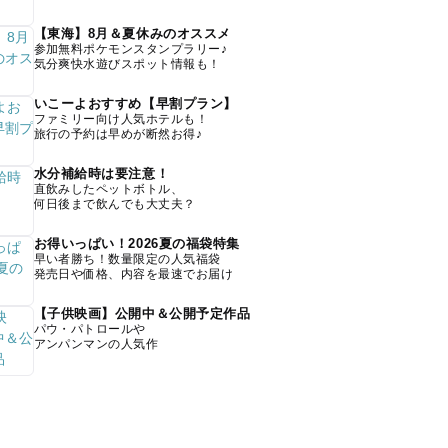
【東海】8月＆夏休みのオススメ
参加無料ポケモンスタンプラリー♪
気分爽快水遊びスポット情報も！
いこーよおすすめ【早割プラン】
ファミリー向け人気ホテルも！
旅行の予約は早めが断然お得♪
水分補給時は要注意！
直飲みしたペットボトル、
何日後まで飲んでも大丈夫？
お得いっぱい！2026夏の福袋特集
早い者勝ち！数量限定の人気福袋
発売日や価格、内容を最速でお届け
【子供映画】公開中＆公開予定作品
パウ・パトロールや
アンパンマンの人気作