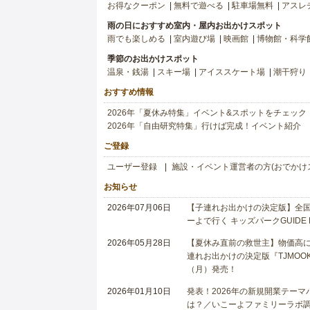
お得なクーポン
無料で遊べる
駐車場無料
アスレ
雨の日におすすめ室内・屋内お出かけスポット
雨でも楽しめる
室内遊び場
映画館
博物館・科学
季節のお出かけスポット
温泉・銭湯
スキー場
アイススケート場
潮干狩り
おすすめ情報
2026年「夏休み特集」イベント&スポットをチェック
2026年「自由研究特集」行けば完成！イベント紹介
ご登録
ユーザー登録
施設・イベント運営者の方(おでかけ
お知らせ
2026年07月06日
【子連れお出かけの決定版】全国6
ーよで行く キッズパークGUIDE
2026年05月28日
【夏休み直前の救世主】物価高に
連れお出かけの決定版『TJMOOK
（月）発売！
2026年01月10日
発表！2026年の新規開業テー
は？／いこーよファミリーラボ調査