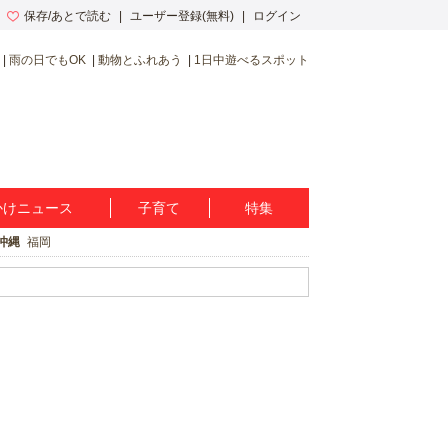
保存/あとで読む
ユーザー登録(無料)
ログイン
雨の日でもOK
動物とふれあう
1日中遊べるスポット
かけニュース
子育て
特集
沖縄
福岡