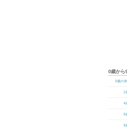
0歳から
0歳の
2
4
6
8