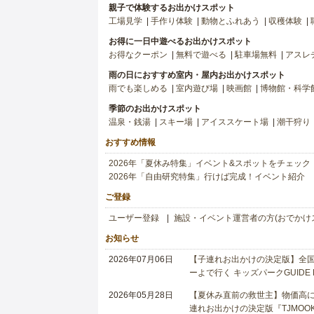
親子で体験するお出かけスポット
工場見学
手作り体験
動物とふれあう
収穫体験
お得に一日中遊べるお出かけスポット
お得なクーポン
無料で遊べる
駐車場無料
アスレ
雨の日におすすめ室内・屋内お出かけスポット
雨でも楽しめる
室内遊び場
映画館
博物館・科学
季節のお出かけスポット
温泉・銭湯
スキー場
アイススケート場
潮干狩り
おすすめ情報
2026年「夏休み特集」イベント&スポットをチェック
2026年「自由研究特集」行けば完成！イベント紹介
ご登録
ユーザー登録
施設・イベント運営者の方(おでかけ
お知らせ
2026年07月06日
【子連れお出かけの決定版】全国6
ーよで行く キッズパークGUIDE
2026年05月28日
【夏休み直前の救世主】物価高に
連れお出かけの決定版『TJMOOK