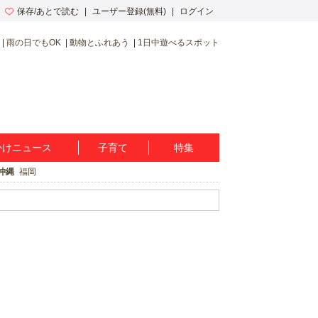
保存/あとで読む
ユーザー登録(無料)
ログイン
雨の日でもOK
動物とふれあう
1日中遊べるスポット
かけニュース
子育て
特集
沖縄
福岡