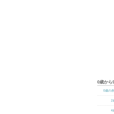
0歳から
0歳の
2
4