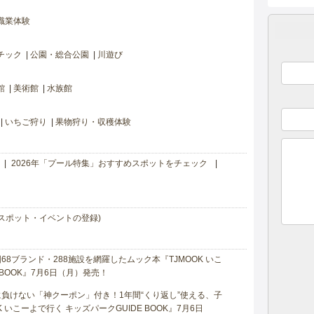
職業体験
チック
公園・総合公園
川遊び
館
美術館
水族館
いちご狩り
果物狩り・収穫体験
2026年「プール特集」おすすめスポットをチェック
スポット・イベントの登録)
8ブランド・288施設を網羅したムック本『TJMOOK いこ
 BOOK』7月6日（月）発売！
負けない「神クーポン」付き！1年間“くり返し”使える、子
 いこーよで行く キッズパークGUIDE BOOK』7月6日