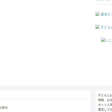
子どもと
情報、お
ポット人
観光
運営して