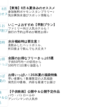
【東海】8月＆夏休みのオススメ
参加無料ポケモンスタンプラリー♪
気分爽快水遊びスポット情報も！
いこーよおすすめ【早割プラン】
ファミリー向け人気ホテルも！
旅行の予約は早めが断然お得♪
水分補給時は要注意！
直飲みしたペットボトル、
何日後まで飲んでも大丈夫？
全国のお得なフリーきっぷ15選
子供50円均一の切符から
100円で1日乗り放題も！
お得いっぱい！2026夏の福袋特集
早い者勝ち！数量限定の人気福袋
発売日や価格、内容を最速でお届け
【子供映画】公開中＆公開予定作品
パウ・パトロールや
アンパンマンの人気作