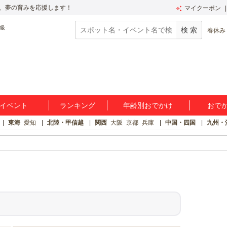
、夢の育みを応援します！
マイクーポン
春休み
イベント
ランキング
年齢別おでかけ
おで
東海
愛知
北陸・甲信越
関西
大阪
京都
兵庫
中国・四国
九州・