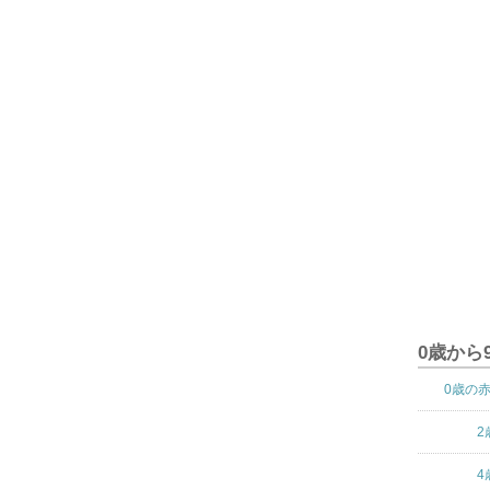
0歳から
0歳の
2
4