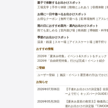
親子で体験するお出かけスポット
工場見学
手作り体験
動物とふれあう
収穫体験
お得に一日中遊べるお出かけスポット
お得なクーポン
無料で遊べる
駐車場無料
アスレ
雨の日におすすめ室内・屋内お出かけスポット
雨でも楽しめる
室内遊び場
映画館
博物館・科学
季節のお出かけスポット
温泉・銭湯
スキー場
アイススケート場
潮干狩り
おすすめ情報
2026年「夏休み特集」イベント&スポットをチェック
2026年「自由研究特集」行けば完成！イベント紹介
ご登録
ユーザー登録
施設・イベント運営者の方(おでかけ
お知らせ
2026年07月06日
【子連れお出かけの決定版】全国6
ーよで行く キッズパークGUIDE
2026年05月28日
【夏休み直前の救世主】物価高に
連れお出かけの決定版『TJMOOK