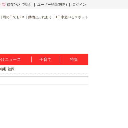
保存/あとで読む
ユーザー登録(無料)
ログイン
雨の日でもOK
動物とふれあう
1日中遊べるスポット
かけニュース
子育て
特集
沖縄
福岡