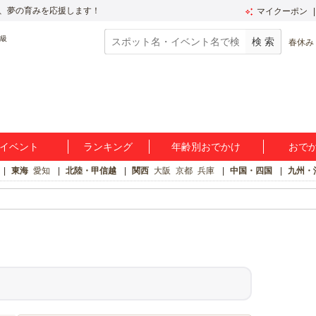
、夢の育みを応援します！
マイクーポン
春休み
イベント
ランキング
年齢別おでかけ
おで
東海
愛知
北陸・甲信越
関西
大阪
京都
兵庫
中国・四国
九州・