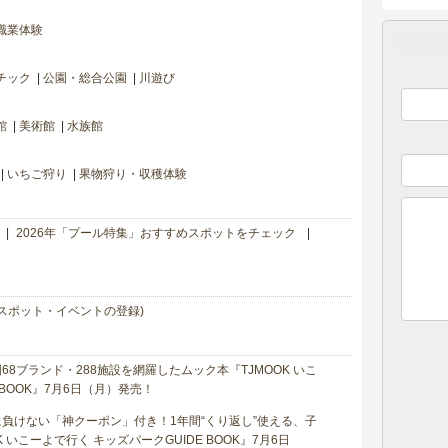
職業体験
チック
公園・総合公園
川遊び
館
美術館
水族館
いちご狩り
果物狩り・収穫体験
2026年「プール特集」おすすめスポットをチェック
スポット・イベントの登録)
8ブランド・288施設を網羅したムック本『TJMOOK いこ
 BOOK』7月6日（月）発売！
負けない「神クーポン」付き！1年間“くり返し”使える、子
 いこーよで行く キッズパークGUIDE BOOK』7月6日