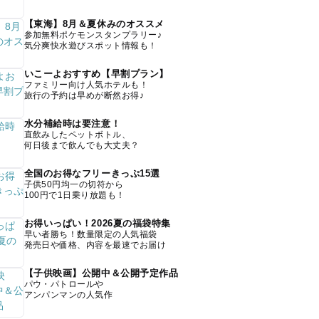
【東海】8月＆夏休みのオススメ
参加無料ポケモンスタンプラリー♪
気分爽快水遊びスポット情報も！
いこーよおすすめ【早割プラン】
ファミリー向け人気ホテルも！
旅行の予約は早めが断然お得♪
水分補給時は要注意！
直飲みしたペットボトル、
何日後まで飲んでも大丈夫？
全国のお得なフリーきっぷ15選
子供50円均一の切符から
100円で1日乗り放題も！
お得いっぱい！2026夏の福袋特集
早い者勝ち！数量限定の人気福袋
発売日や価格、内容を最速でお届け
【子供映画】公開中＆公開予定作品
パウ・パトロールや
アンパンマンの人気作