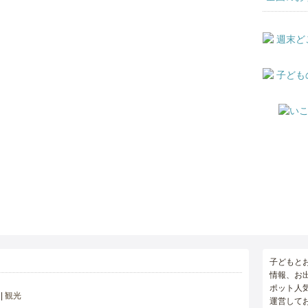
子どもと
情報、お
ポット人
観光
運営して