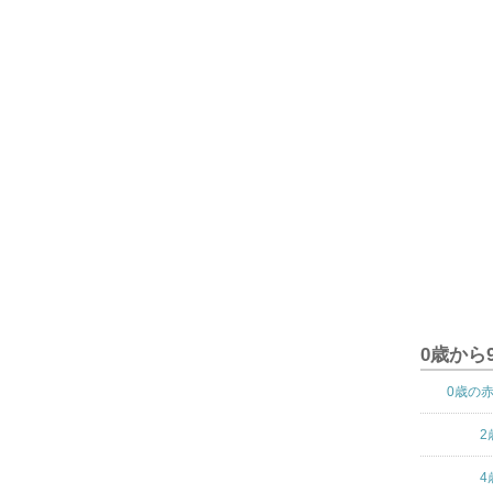
0歳から
0歳の
2
4