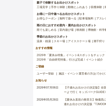
親子で体験するお出かけスポット
工場見学
手作り体験
動物とふれあう
収穫体験
お得に一日中遊べるお出かけスポット
お得なクーポン
無料で遊べる
駐車場無料
アスレ
雨の日におすすめ室内・屋内お出かけスポット
雨でも楽しめる
室内遊び場
映画館
博物館・科学
季節のお出かけスポット
温泉・銭湯
スキー場
アイススケート場
潮干狩り
おすすめ情報
2026年「夏休み特集」イベント&スポットをチェック
2026年「自由研究特集」行けば完成！イベント紹介
ご登録
ユーザー登録
施設・イベント運営者の方(おでかけ
お知らせ
2026年07月06日
【子連れお出かけの決定版】全国6
ーよで行く キッズパークGUIDE
2026年05月28日
【夏休み直前の救世主】物価高に
連れお出かけの決定版『TJMOOK