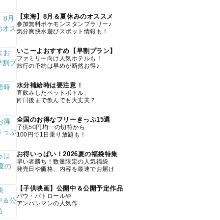
【東海】8月＆夏休みのオススメ
参加無料ポケモンスタンプラリー♪
気分爽快水遊びスポット情報も！
いこーよおすすめ【早割プラン】
ファミリー向け人気ホテルも！
旅行の予約は早めが断然お得♪
水分補給時は要注意！
直飲みしたペットボトル、
何日後まで飲んでも大丈夫？
全国のお得なフリーきっぷ15選
子供50円均一の切符から
100円で1日乗り放題も！
お得いっぱい！2026夏の福袋特集
早い者勝ち！数量限定の人気福袋
発売日や価格、内容を最速でお届け
【子供映画】公開中＆公開予定作品
パウ・パトロールや
アンパンマンの人気作