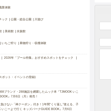
職業体験
チック
公園・総合公園
川遊び
館
美術館
水族館
いちご狩り
果物狩り・収穫体験
2026年「プール特集」おすすめスポットをチェック
スポット・イベントの登録)
8ブランド・288施設を網羅したムック本『TJMOOK いこ
 BOOK』7月6日（月）発売！
負けない「神クーポン」付き！1年間“くり返し”使える、子
 いこーよで行く キッズパークGUIDE BOOK』7月6日