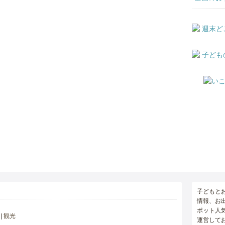
子どもと
情報、お
ポット人
観光
運営して