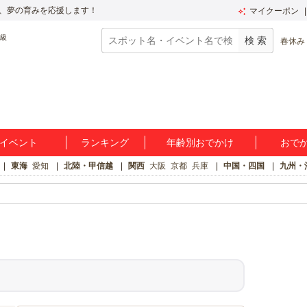
、夢の育みを応援します！
マイクーポン
春休み
イベント
ランキング
年齢別おでかけ
おで
東海
愛知
北陸・甲信越
関西
大阪
京都
兵庫
中国・四国
九州・