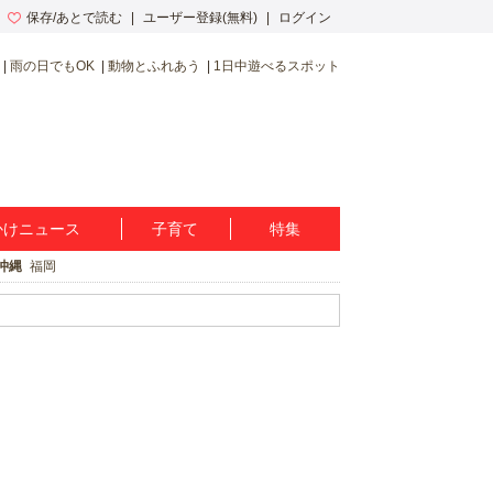
保存/あとで読む
ユーザー登録(無料)
ログイン
雨の日でもOK
動物とふれあう
1日中遊べるスポット
かけニュース
子育て
特集
沖縄
福岡