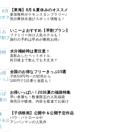
【東海】8月＆夏休みのオススメ
参加無料ポケモンスタンプラリー♪
気分爽快水遊びスポット情報も！
いこーよおすすめ【早割プラン】
ファミリー向け人気ホテルも！
旅行の予約は早めが断然お得♪
水分補給時は要注意！
直飲みしたペットボトル、
何日後まで飲んでも大丈夫？
全国のお得なフリーきっぷ15選
子供50円均一の切符から
100円で1日乗り放題も！
お得いっぱい！2026夏の福袋特集
早い者勝ち！数量限定の人気福袋
発売日や価格、内容を最速でお届け
【子供映画】公開中＆公開予定作品
パウ・パトロールや
アンパンマンの人気作