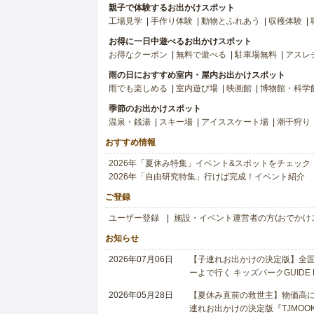
親子で体験するお出かけスポット
工場見学
手作り体験
動物とふれあう
収穫体験
お得に一日中遊べるお出かけスポット
お得なクーポン
無料で遊べる
駐車場無料
アスレ
雨の日におすすめ室内・屋内お出かけスポット
雨でも楽しめる
室内遊び場
映画館
博物館・科学
季節のお出かけスポット
温泉・銭湯
スキー場
アイススケート場
潮干狩り
おすすめ情報
2026年「夏休み特集」イベント&スポットをチェック
2026年「自由研究特集」行けば完成！イベント紹介
ご登録
ユーザー登録
施設・イベント運営者の方(おでかけ
お知らせ
2026年07月06日
【子連れお出かけの決定版】全国6
ーよで行く キッズパークGUIDE
2026年05月28日
【夏休み直前の救世主】物価高に
連れお出かけの決定版『TJMOOK