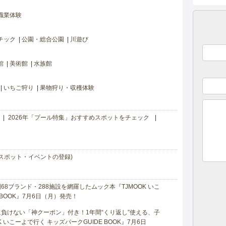
職業体験
チック
公園・総合公園
川遊び
館
美術館
水族館
いちご狩り
果物狩り・収穫体験
2026年「プール特集」おすすめスポットをチェック
スポット・イベントの登録)
8ブランド・288施設を網羅したムック本『TJMOOK いこ
 BOOK』7月6日（月）発売！
負けない「神クーポン」付き！1年間“くり返し”使える、子
 いこーよで行く キッズパークGUIDE BOOK』7月6日