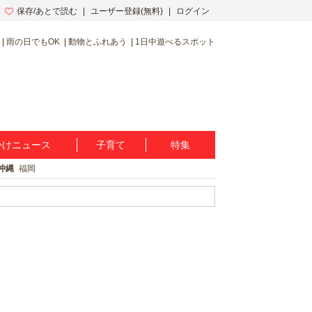
保存/あとで読む
ユーザー登録(無料)
ログイン
雨の日でもOK
動物とふれあう
1日中遊べるスポット
かけニュース
子育て
特集
沖縄
福岡