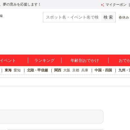
、夢の育みを応援します！
マイクーポン
春休み
イベント
ランキング
年齢別おでかけ
おで
東海
愛知
北陸・甲信越
関西
大阪
京都
兵庫
中国・四国
九州・