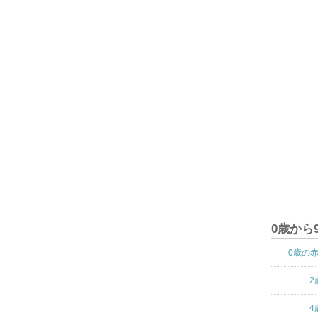
0歳から
0歳の
2
4