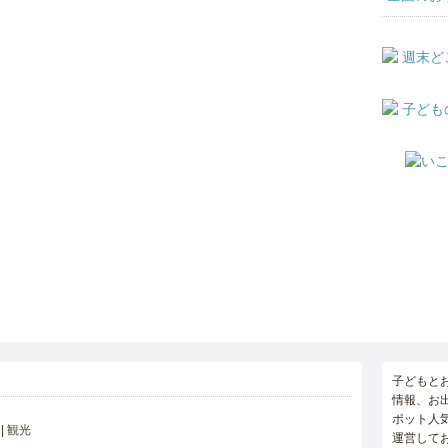
子どもと
情報、お
ポット人
観光
運営して