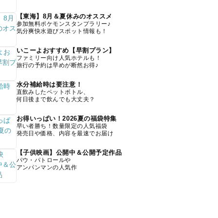
【東海】8月＆夏休みのオススメ
参加無料ポケモンスタンプラリー♪
気分爽快水遊びスポット情報も！
いこーよおすすめ【早割プラン】
ファミリー向け人気ホテルも！
旅行の予約は早めが断然お得♪
水分補給時は要注意！
直飲みしたペットボトル、
何日後まで飲んでも大丈夫？
お得いっぱい！2026夏の福袋特集
早い者勝ち！数量限定の人気福袋
発売日や価格、内容を最速でお届け
【子供映画】公開中＆公開予定作品
パウ・パトロールや
アンパンマンの人気作