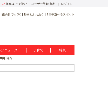
保存/あとで読む
ユーザー登録(無料)
ログイン
雨の日でもOK
動物とふれあう
1日中遊べるスポット
かけニュース
子育て
特集
沖縄
福岡