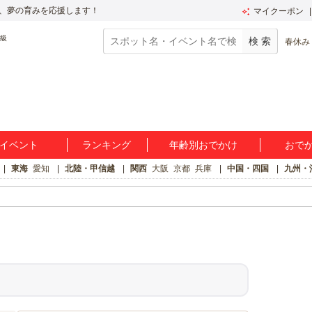
、夢の育みを応援します！
マイクーポン
春休み
イベント
ランキング
年齢別おでかけ
おで
東海
愛知
北陸・甲信越
関西
大阪
京都
兵庫
中国・四国
九州・