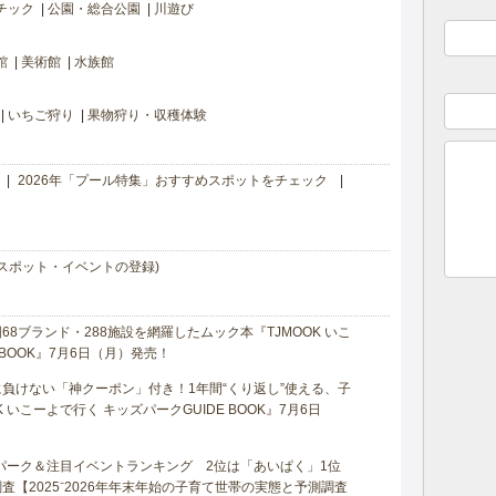
チック
公園・総合公園
川遊び
館
美術館
水族館
いちご狩り
果物狩り・収穫体験
2026年「プール特集」おすすめスポットをチェック
スポット・イベントの登録)
8ブランド・288施設を網羅したムック本『TJMOOK いこ
 BOOK』7月6日（月）発売！
負けない「神クーポン」付き！1年間“くり返し”使える、子
 いこーよで行く キッズパークGUIDE BOOK』7月6日
マパーク＆注目イベントランキング 2位は「あいぱく」1位
【2025⁻2026年年末年始の子育て世帯の実態と予測調査