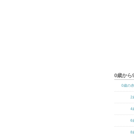
0歳から
0歳の
2
4
6
8