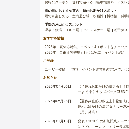
お得なクーポン
無料で遊べる
駐車場無料
アスレ
雨の日におすすめ室内・屋内お出かけスポット
雨でも楽しめる
室内遊び場
映画館
博物館・科学
季節のお出かけスポット
温泉・銭湯
スキー場
アイススケート場
潮干狩り
おすすめ情報
2026年「夏休み特集」イベント&スポットをチェック
2026年「自由研究特集」行けば完成！イベント紹介
ご登録
ユーザー登録
施設・イベント運営者の方(おでかけ
お知らせ
2026年07月06日
【子連れお出かけの決定版】全国6
ーよで行く キッズパークGUIDE
2026年05月28日
【夏休み直前の救世主】物価高に
連れお出かけの決定版『TJMOOK
（月）発売！
2026年01月10日
発表！2026年の新規開業テー
は？／いこーよファミリーラボ調査