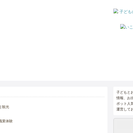
子どもと
情報、お
ポット人
観光
運営して
職業体験