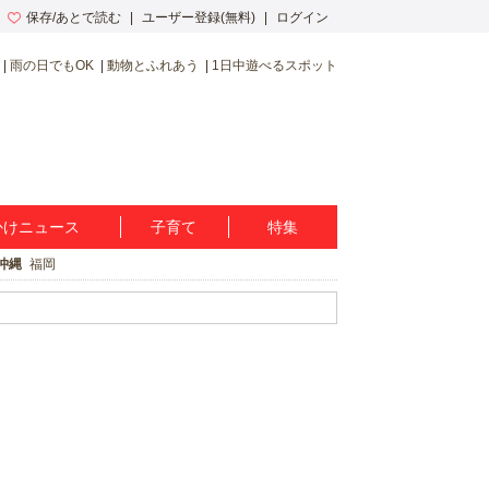
保存/あとで読む
ユーザー登録(無料)
ログイン
雨の日でもOK
動物とふれあう
1日中遊べるスポット
かけニュース
子育て
特集
沖縄
福岡