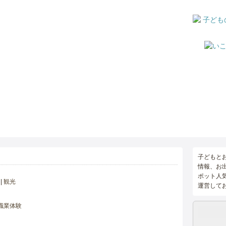
子どもと
情報、お
ポット人
観光
運営して
職業体験