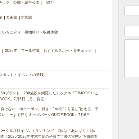
チック
公園・総合公園
川遊び
館
美術館
水族館
いちご狩り
果物狩り・収穫体験
2026年「プール特集」おすすめスポットをチェック
スポット・イベントの登録)
8ブランド・288施設を網羅したムック本『TJMOOK いこ
 BOOK』7月6日（月）発売！
負けない「神クーポン」付き！1年間“くり返し”使える、子
 いこーよで行く キッズパークGUIDE BOOK』7月6日
マパーク＆注目イベントランキング 2位は「あいぱく」1位
【2025⁻2026年年末年始の子育て世帯の実態と予測調査