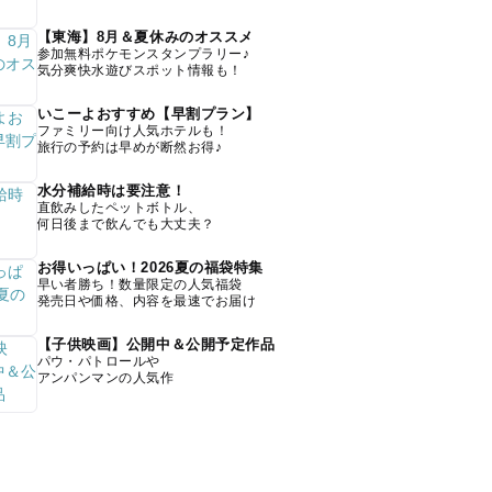
【東海】8月＆夏休みのオススメ
参加無料ポケモンスタンプラリー♪
気分爽快水遊びスポット情報も！
いこーよおすすめ【早割プラン】
ファミリー向け人気ホテルも！
旅行の予約は早めが断然お得♪
水分補給時は要注意！
直飲みしたペットボトル、
何日後まで飲んでも大丈夫？
お得いっぱい！2026夏の福袋特集
早い者勝ち！数量限定の人気福袋
発売日や価格、内容を最速でお届け
【子供映画】公開中＆公開予定作品
パウ・パトロールや
アンパンマンの人気作