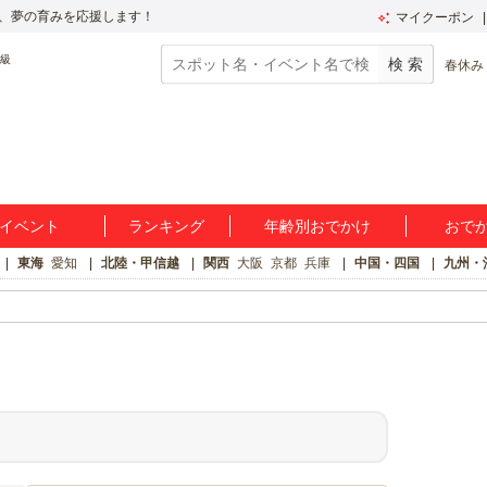
、夢の育みを応援します！
マイクーポン
春休み
イベント
ランキング
年齢別おでかけ
おで
東海
愛知
北陸・甲信越
関西
大阪
京都
兵庫
中国・四国
九州・