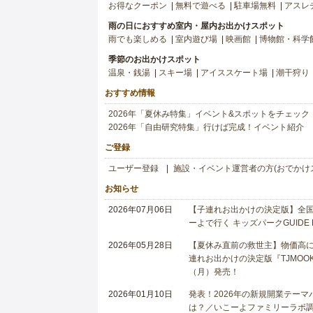
お得なクーポン
無料で遊べる
駐車場無料
アスレ
雨の日におすすめ室内・屋内お出かけスポット
雨でも楽しめる
室内遊び場
映画館
博物館・科学
季節のお出かけスポット
温泉・銭湯
スキー場
アイススケート場
潮干狩り
おすすめ情報
2026年「夏休み特集」イベント&スポットをチェック
2026年「自由研究特集」行けば完成！イベント紹介
ご登録
ユーザー登録
施設・イベント運営者の方(おでかけ
お知らせ
2026年07月06日
【子連れお出かけの決定版】全国6
ーよで行く キッズパークGUIDE
2026年05月28日
【夏休み直前の救世主】物価高に
連れお出かけの決定版『TJMOOK
（月）発売！
2026年01月10日
発表！2026年の新規開業テー
は？／いこーよファミリーラボ調査