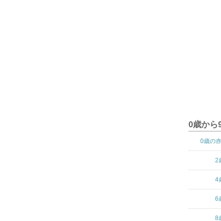
0歳から
0歳の
2
4
6
8