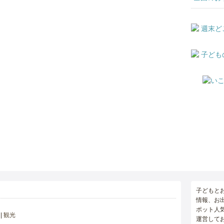
子どもと
情報、お
ポット人
観光
運営して