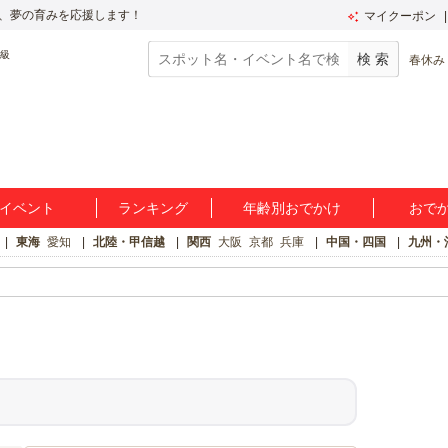
、夢の育みを応援します！
マイクーポン
春休み
イベント
ランキング
年齢別おでかけ
おで
東海
愛知
北陸・甲信越
関西
大阪
京都
兵庫
中国・四国
九州・