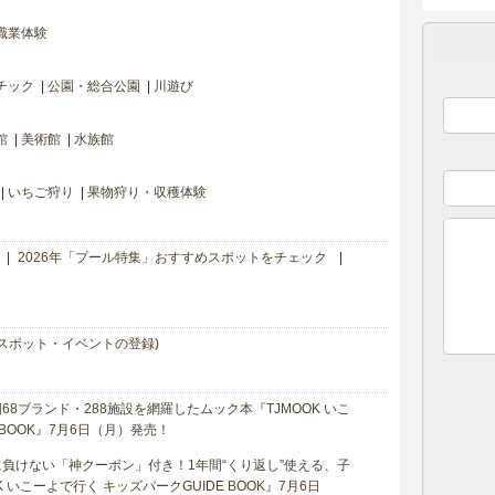
職業体験
チック
公園・総合公園
川遊び
館
美術館
水族館
いちご狩り
果物狩り・収穫体験
2026年「プール特集」おすすめスポットをチェック
スポット・イベントの登録)
8ブランド・288施設を網羅したムック本『TJMOOK いこ
 BOOK』7月6日（月）発売！
負けない「神クーポン」付き！1年間“くり返し”使える、子
 いこーよで行く キッズパークGUIDE BOOK』7月6日