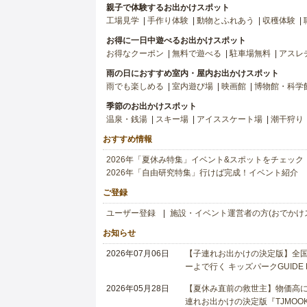
親子で体験するお出かけスポット
工場見学
手作り体験
動物とふれあう
収穫体験
お得に一日中遊べるお出かけスポット
お得なクーポン
無料で遊べる
駐車場無料
アスレ
雨の日におすすめ室内・屋内お出かけスポット
雨でも楽しめる
室内遊び場
映画館
博物館・科学
季節のお出かけスポット
温泉・銭湯
スキー場
アイススケート場
潮干狩り
おすすめ情報
2026年「夏休み特集」イベント&スポットをチェック
2026年「自由研究特集」行けば完成！イベント紹介
ご登録
ユーザー登録
施設・イベント運営者の方(おでかけ
お知らせ
2026年07月06日
【子連れお出かけの決定版】全国6
ーよで行く キッズパークGUIDE
2026年05月28日
【夏休み直前の救世主】物価高に
連れお出かけの決定版『TJMOOK