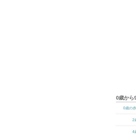
0歳から
0歳の
2
4