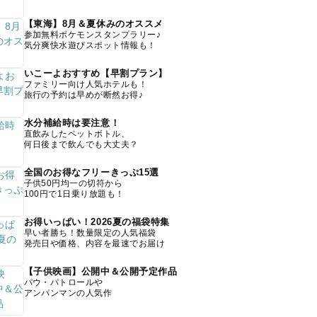
【東海】8月＆夏休みのオススメ
参加無料ポケモンスタンプラリー♪
気分爽快水遊びスポット情報も！
いこーよおすすめ【早割プラン】
ファミリー向け人気ホテルも！
旅行の予約は早めが断然お得♪
水分補給時は要注意！
直飲みしたペットボトル、
何日後まで飲んでも大丈夫？
全国のお得なフリーきっぷ15選
子供50円均一の切符から
100円で1日乗り放題も！
お得いっぱい！2026夏の福袋特集
早い者勝ち！数量限定の人気福袋
発売日や価格、内容を最速でお届け
【子供映画】公開中＆公開予定作品
パウ・パトロールや
アンパンマンの人気作