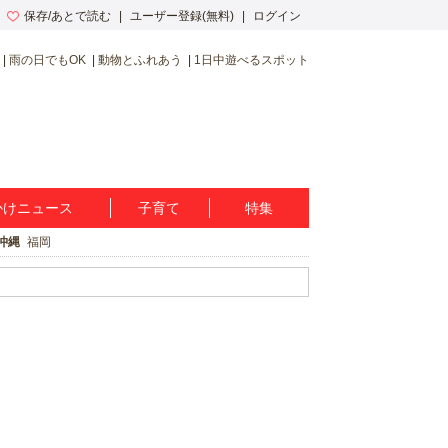
保存/あとで読む
ユーザー登録(無料)
ログイン
雨の日でもOK
動物とふれあう
1日中遊べるスポット
かけニュース
子育て
特集
沖縄
福岡