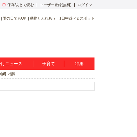
保存/あとで読む
ユーザー登録(無料)
ログイン
雨の日でもOK
動物とふれあう
1日中遊べるスポット
かけニュース
子育て
特集
沖縄
福岡