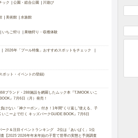
チック
公園・総合公園
川遊び
館
美術館
水族館
いちご狩り
果物狩り・収穫体験
2026年「プール特集」おすすめスポットをチェック
スポット・イベントの登録)
8ブランド・288施設を網羅したムック本『TJMOOK いこ
 BOOK』7月6日（月）発売！
負けない「神クーポン」付き！1年間“くり返し”使える、子
 いこーよで行く キッズパークGUIDE BOOK』7月6日
マパーク＆注目イベントランキング 2位は「あいぱく」1位
【2025⁻2026年年末年始の子育て世帯の実態と予測調査