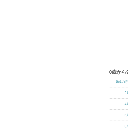
0歳から
0歳の
2
4
6
8