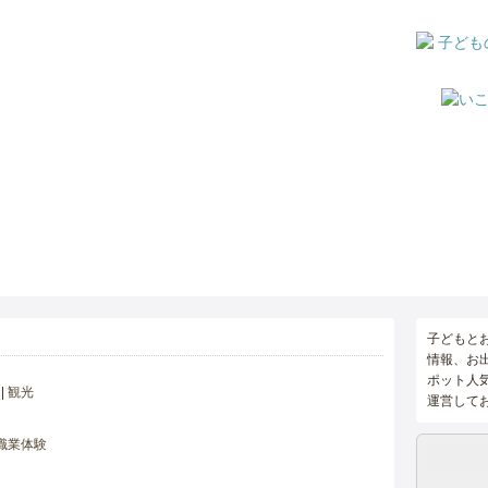
子どもと
情報、お
ポット人
観光
運営して
職業体験