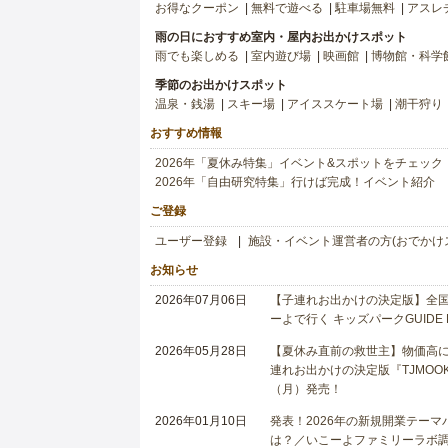
お得なクーポン
無料で遊べる
駐車場無料
アスレ
雨の日におすすめ室内・屋内お出かけスポット
雨でも楽しめる
室内遊び場
映画館
博物館・科学
季節のお出かけスポット
温泉・銭湯
スキー場
アイススケート場
潮干狩り
おすすめ情報
2026年「夏休み特集」イベント&スポットをチェック
2026年「自由研究特集」行けば完成！イベント紹介
ご登録
ユーザー登録
施設・イベント運営者の方(おでかけ
お知らせ
2026年07月06日
【子連れお出かけの決定版】全国6
ーよで行く キッズパークGUIDE
2026年05月28日
【夏休み直前の救世主】物価高に
連れお出かけの決定版『TJMOOK
（月）発売！
2026年01月10日
発表！2026年の新規開業テー
は？／いこーよファミリーラボ調査