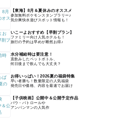
【東海】8月＆夏休みのオススメ
参加無料ポケモンスタンプラリー♪
気分爽快水遊びスポット情報も！
いこーよおすすめ【早割プラン】
ファミリー向け人気ホテルも！
旅行の予約は早めが断然お得♪
水分補給時は要注意！
直飲みしたペットボトル、
何日後まで飲んでも大丈夫？
お得いっぱい！2026夏の福袋特集
早い者勝ち！数量限定の人気福袋
発売日や価格、内容を最速でお届け
【子供映画】公開中＆公開予定作品
パウ・パトロールや
アンパンマンの人気作