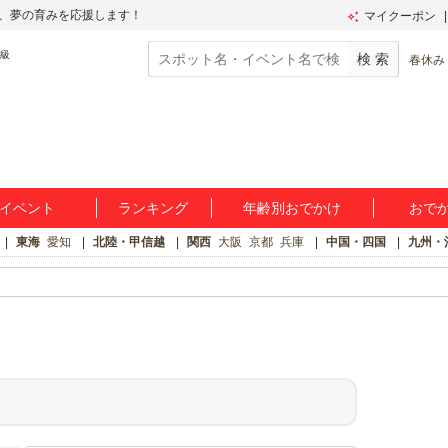
、夢の育みを応援します！
マイクーポン
春休み
イベント
ランキング
年齢別おでかけ
おで
東海
愛知
北陸・甲信越
関西
大阪
京都
兵庫
中国・四国
九州・