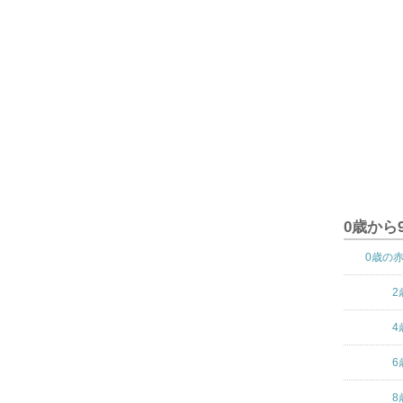
0歳から
0歳の
2
4
6
8