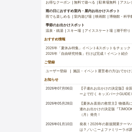
お得なクーポン
無料で遊べる
駐車場無料
アスレ
雨の日におすすめ室内・屋内お出かけスポット
雨でも楽しめる
室内遊び場
映画館
博物館・科学
季節のお出かけスポット
温泉・銭湯
スキー場
アイススケート場
潮干狩り
おすすめ情報
2026年「夏休み特集」イベント&スポットをチェック
2026年「自由研究特集」行けば完成！イベント紹介
ご登録
ユーザー登録
施設・イベント運営者の方(おでかけ
お知らせ
2026年07月06日
【子連れお出かけの決定版】全国6
ーよで行く キッズパークGUIDE
2026年05月28日
【夏休み直前の救世主】物価高に
連れお出かけの決定版『TJMOOK
（月）発売！
2026年01月10日
発表！2026年の新規開業テー
は？／いこーよファミリーラボ調査