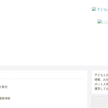
子どもと
情報、お
ポット人
観光
運営して
職業体験