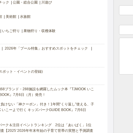
チック
公園・総合公園
川遊び
館
美術館
水族館
いちご狩り
果物狩り・収穫体験
2026年「プール特集」おすすめスポットをチェック
スポット・イベントの登録)
8ブランド・288施設を網羅したムック本『TJMOOK いこ
 BOOK』7月6日（月）発売！
負けない「神クーポン」付き！1年間“くり返し”使える、子
 いこーよで行く キッズパークGUIDE BOOK』7月6日
マパーク＆注目イベントランキング 2位は「あいぱく」1位
【2025⁻2026年年末年始の子育て世帯の実態と予測調査