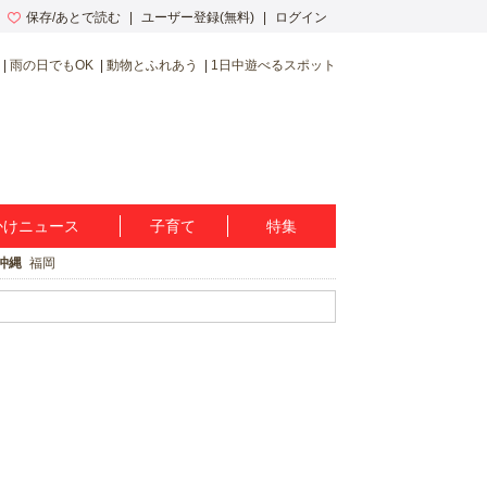
保存/あとで読む
ユーザー登録(無料)
ログイン
雨の日でもOK
動物とふれあう
1日中遊べるスポット
かけニュース
子育て
特集
沖縄
福岡