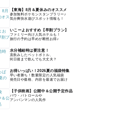
【東海】8月＆夏休みのオススメ
参加無料ポケモンスタンプラリー♪
気分爽快水遊びスポット情報も！
いこーよおすすめ【早割プラン】
ファミリー向け人気ホテルも！
旅行の予約は早めが断然お得♪
水分補給時は要注意！
直飲みしたペットボトル、
何日後まで飲んでも大丈夫？
お得いっぱい！2026夏の福袋特集
早い者勝ち！数量限定の人気福袋
発売日や価格、内容を最速でお届け
【子供映画】公開中＆公開予定作品
パウ・パトロールや
アンパンマンの人気作