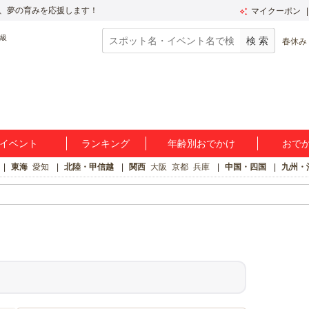
、夢の育みを応援します！
マイクーポン
春休み
イベント
ランキング
年齢別おでかけ
おで
東海
愛知
北陸・甲信越
関西
大阪
京都
兵庫
中国・四国
九州・