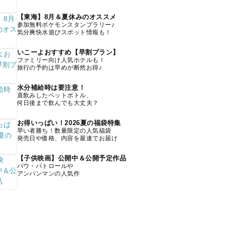
【東海】8月＆夏休みのオススメ
参加無料ポケモンスタンプラリー♪
気分爽快水遊びスポット情報も！
いこーよおすすめ【早割プラン】
ファミリー向け人気ホテルも！
旅行の予約は早めが断然お得♪
水分補給時は要注意！
直飲みしたペットボトル、
何日後まで飲んでも大丈夫？
お得いっぱい！2026夏の福袋特集
早い者勝ち！数量限定の人気福袋
発売日や価格、内容を最速でお届け
【子供映画】公開中＆公開予定作品
パウ・パトロールや
アンパンマンの人気作