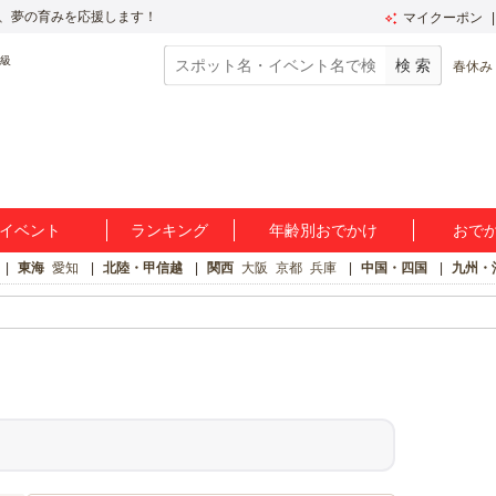
、夢の育みを応援します！
マイクーポン
春休み
イベント
ランキング
年齢別おでかけ
おで
東海
愛知
北陸・甲信越
関西
大阪
京都
兵庫
中国・四国
九州・