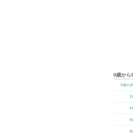
0歳から
0歳の
2
4
6
8