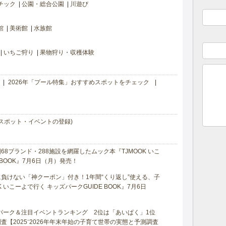
チック
公園・総合公園
川遊び
館
美術館
水族館
いちご狩り
果物狩り・収穫体験
2026年「プール特集」おすすめスポットをチェック
スポット・イベントの登録)
8ブランド・288施設を網羅したムック本『TJMOOK いこ
 BOOK』7月6日（月）発売！
負けない「神クーポン」付き！1年間“くり返し”使える、子
 いこーよで行く キッズパークGUIDE BOOK』7月6日
マパーク＆注目イベントランキング 2位は「あいぱく」1位
【2025⁻2026年年末年始の子育て世帯の実態と予測調査