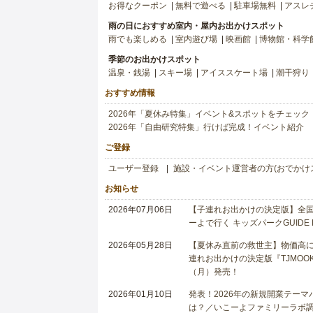
お得なクーポン
無料で遊べる
駐車場無料
アスレ
雨の日におすすめ室内・屋内お出かけスポット
雨でも楽しめる
室内遊び場
映画館
博物館・科学
季節のお出かけスポット
温泉・銭湯
スキー場
アイススケート場
潮干狩り
おすすめ情報
2026年「夏休み特集」イベント&スポットをチェック
2026年「自由研究特集」行けば完成！イベント紹介
ご登録
ユーザー登録
施設・イベント運営者の方(おでかけ
お知らせ
2026年07月06日
【子連れお出かけの決定版】全国6
ーよで行く キッズパークGUIDE
2026年05月28日
【夏休み直前の救世主】物価高に
連れお出かけの決定版『TJMOOK
（月）発売！
2026年01月10日
発表！2026年の新規開業テー
は？／いこーよファミリーラボ調査