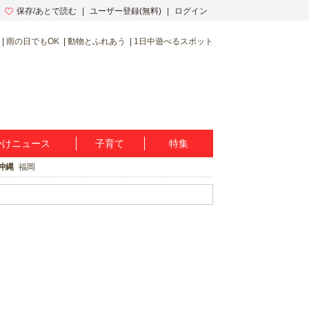
保存/あとで読む
ユーザー登録(無料)
ログイン
雨の日でもOK
動物とふれあう
1日中遊べるスポット
かけニュース
子育て
特集
沖縄
福岡