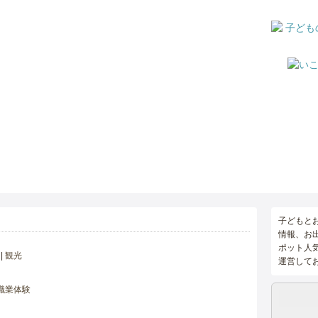
子どもと
情報、お
ポット人
観光
運営して
職業体験