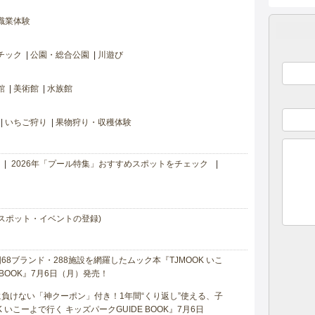
職業体験
チック
公園・総合公園
川遊び
館
美術館
水族館
いちご狩り
果物狩り・収穫体験
2026年「プール特集」おすすめスポットをチェック
スポット・イベントの登録)
8ブランド・288施設を網羅したムック本『TJMOOK いこ
 BOOK』7月6日（月）発売！
負けない「神クーポン」付き！1年間“くり返し”使える、子
 いこーよで行く キッズパークGUIDE BOOK』7月6日