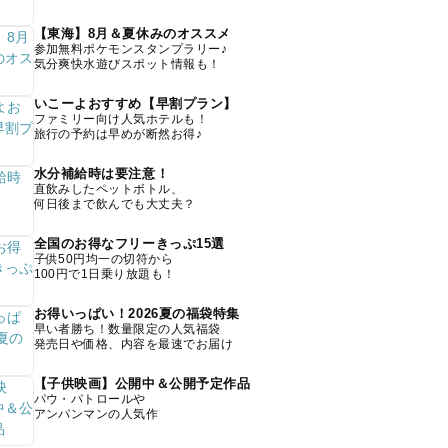
【東海】8月＆夏休みのオススメ
参加無料ポケモンスタンプラリー♪
気分爽快水遊びスポット情報も！
いこーよおすすめ【早割プラン】
ファミリー向け人気ホテルも！
旅行の予約は早めが断然お得♪
水分補給時は要注意！
直飲みしたペットボトル、
何日後まで飲んでも大丈夫？
全国のお得なフリーきっぷ15選
子供50円均一の切符から
100円で1日乗り放題も！
お得いっぱい！2026夏の福袋特集
早い者勝ち！数量限定の人気福袋
発売日や価格、内容を最速でお届け
【子供映画】公開中＆公開予定作品
パウ・パトロールや
アンパンマンの人気作