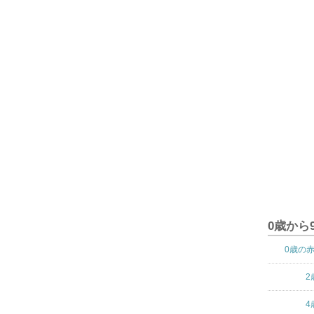
0歳から
0歳の
2
4