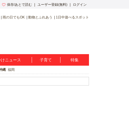
保存/あとで読む
ユーザー登録(無料)
ログイン
雨の日でもOK
動物とふれあう
1日中遊べるスポット
かけニュース
子育て
特集
沖縄
福岡