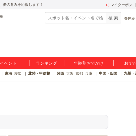
、夢の育みを応援します！
マイクーポン
春休み
イベント
ランキング
年齢別おでかけ
おで
東海
愛知
北陸・甲信越
関西
大阪
京都
兵庫
中国・四国
九州・