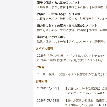
親子で体験するお出かけスポット
工場見学
手作り体験
動物とふれあう
収穫体験
お得に一日中遊べるお出かけスポット
お得なクーポン
無料で遊べる
駐車場無料
アスレ
雨の日におすすめ室内・屋内お出かけスポット
雨でも楽しめる
室内遊び場
映画館
博物館・科学
季節のお出かけスポット
温泉・銭湯
スキー場
アイススケート場
潮干狩り
おすすめ情報
2026年「夏休み特集」イベント&スポットをチェック
2026年「自由研究特集」行けば完成！イベント紹介
ご登録
ユーザー登録
施設・イベント運営者の方(おでかけ
お知らせ
2026年07月06日
【子連れお出かけの決定版】全国6
ーよで行く キッズパークGUIDE
2026年05月28日
【夏休み直前の救世主】物価高に
連れお出かけの決定版『TJMOOK