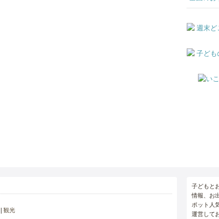
子どもと
情報、お
ポット人
観光
運営して