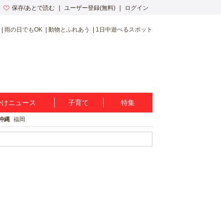
保存/あとで読む
ユーザー登録(無料)
ログイン
雨の日でもOK
動物とふれあう
1日中遊べるスポット
かけニュース
子育て
特集
沖縄
福岡