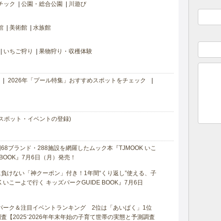
チック
公園・総合公園
川遊び
館
美術館
水族館
いちご狩り
果物狩り・収穫体験
2026年「プール特集」おすすめスポットをチェック
スポット・イベントの登録)
8ブランド・288施設を網羅したムック本『TJMOOK いこ
 BOOK』7月6日（月）発売！
負けない「神クーポン」付き！1年間“くり返し”使える、子
 いこーよで行く キッズパークGUIDE BOOK』7月6日
マパーク＆注目イベントランキング 2位は「あいぱく」1位
【2025⁻2026年年末年始の子育て世帯の実態と予測調査