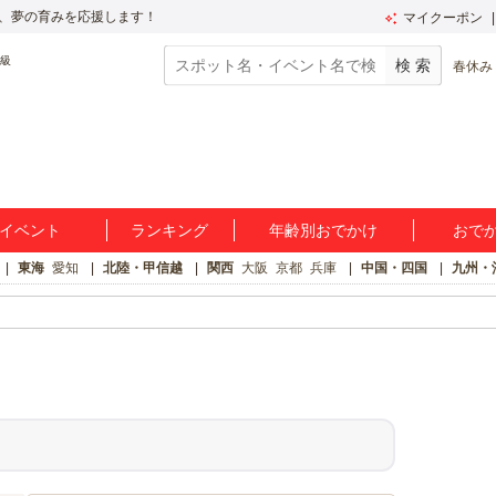
、夢の育みを応援します！
マイクーポン
春休み
イベント
ランキング
年齢別おでかけ
おで
東海
愛知
北陸・甲信越
関西
大阪
京都
兵庫
中国・四国
九州・