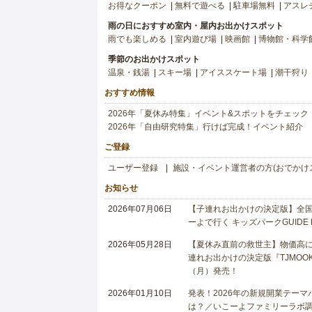
お得なクーポン
無料で遊べる
駐車場無料
アスレ
雨の日におすすめ室内・屋内お出かけスポット
雨でも楽しめる
室内遊び場
映画館
博物館・科学
季節のお出かけスポット
温泉・銭湯
スキー場
アイススケート場
潮干狩り
おすすめ情報
2026年「夏休み特集」イベント&スポットをチェック
2026年「自由研究特集」行けば完成！イベント紹介
ご登録
ユーザー登録
施設・イベント運営者の方(おでかけ
お知らせ
2026年07月06日
【子連れお出かけの決定版】全国6
ーよで行く キッズパークGUIDE
2026年05月28日
【夏休み直前の救世主】物価高に
連れお出かけの決定版『TJMOOK
（月）発売！
2026年01月10日
発表！2026年の新規開業テー
は？／いこーよファミリーラボ調査