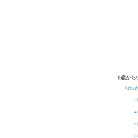
0歳から
0歳の
2
4
6
8