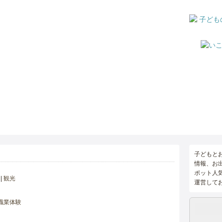
子どもと
情報、お
ポット人
観光
運営して
職業体験