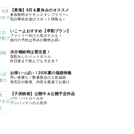
【東海】8月＆夏休みのオススメ
参加無料ポケモンスタンプラリー♪
気分爽快水遊びスポット情報も！
いこーよおすすめ【早割プラン】
ファミリー向け人気ホテルも！
旅行の予約は早めが断然お得♪
水分補給時は要注意！
直飲みしたペットボトル、
何日後まで飲んでも大丈夫？
お得いっぱい！2026夏の福袋特集
早い者勝ち！数量限定の人気福袋
発売日や価格、内容を最速でお届け
【子供映画】公開中＆公開予定作品
パウ・パトロールや
アンパンマンの人気作