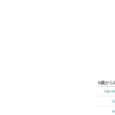
0歳から
0歳の
2
4