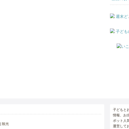
子どもと
情報、お
ポット人
観光
運営して