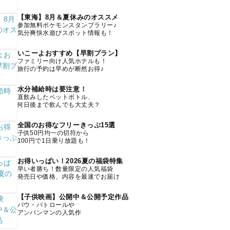
【東海】8月＆夏休みのオススメ
参加無料ポケモンスタンプラリー♪
気分爽快水遊びスポット情報も！
いこーよおすすめ【早割プラン】
ファミリー向け人気ホテルも！
旅行の予約は早めが断然お得♪
水分補給時は要注意！
直飲みしたペットボトル、
何日後まで飲んでも大丈夫？
全国のお得なフリーきっぷ15選
子供50円均一の切符から
100円で1日乗り放題も！
お得いっぱい！2026夏の福袋特集
早い者勝ち！数量限定の人気福袋
発売日や価格、内容を最速でお届け
【子供映画】公開中＆公開予定作品
パウ・パトロールや
アンパンマンの人気作