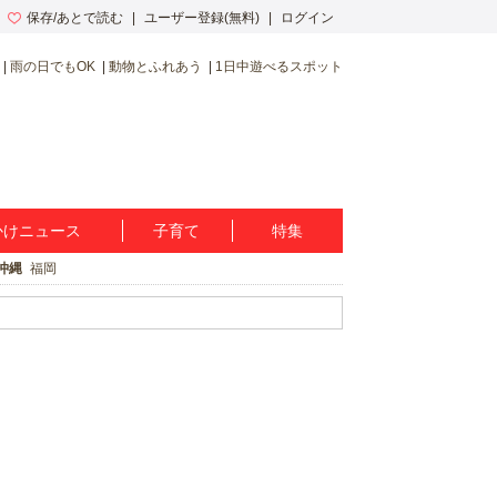
保存/あとで読む
ユーザー登録(無料)
ログイン
雨の日でもOK
動物とふれあう
1日中遊べるスポット
かけニュース
子育て
特集
沖縄
福岡