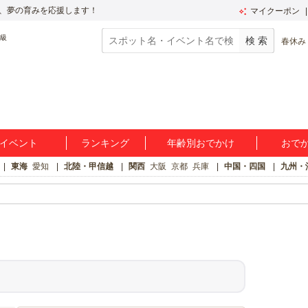
、夢の育みを応援します！
マイクーポン
春休み
イベント
ランキング
年齢別おでかけ
おで
東海
愛知
北陸・甲信越
関西
大阪
京都
兵庫
中国・四国
九州・