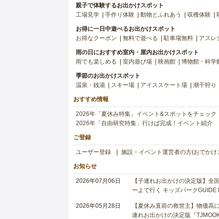
親子で体験するお出かけスポット
工場見学
手作り体験
動物とふれあう
収穫体験
お得に一日中遊べるお出かけスポット
お得なクーポン
無料で遊べる
駐車場無料
アスレ
雨の日におすすめ室内・屋内お出かけスポット
雨でも楽しめる
室内遊び場
映画館
博物館・科学
季節のお出かけスポット
温泉・銭湯
スキー場
アイススケート場
潮干狩り
おすすめ情報
2026年「夏休み特集」イベント&スポットをチェック
2026年「自由研究特集」行けば完成！イベント紹介
ご登録
ユーザー登録
施設・イベント運営者の方(おでかけ
お知らせ
2026年07月06日
【子連れお出かけの決定版】全国6
ーよで行く キッズパークGUIDE
2026年05月28日
【夏休み直前の救世主】物価高に
連れお出かけの決定版『TJMOOK