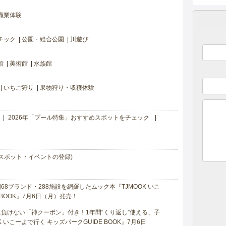
職業体験
チック
公園・総合公園
川遊び
館
美術館
水族館
いちご狩り
果物狩り・収穫体験
2026年「プール特集」おすすめスポットをチェック
スポット・イベントの登録)
8ブランド・288施設を網羅したムック本『TJMOOK いこ
 BOOK』7月6日（月）発売！
負けない「神クーポン」付き！1年間“くり返し”使える、子
 いこーよで行く キッズパークGUIDE BOOK』7月6日