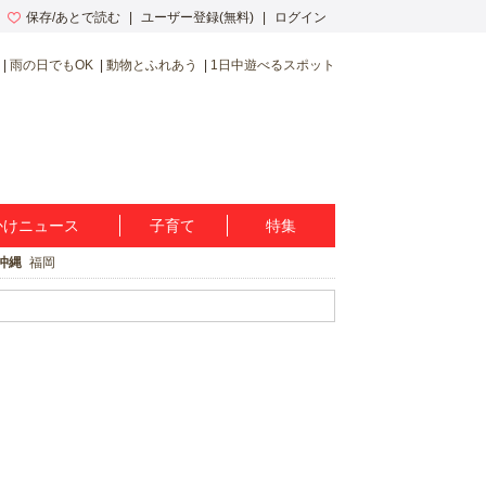
保存/あとで読む
ユーザー登録(無料)
ログイン
雨の日でもOK
動物とふれあう
1日中遊べるスポット
かけニュース
子育て
特集
沖縄
福岡