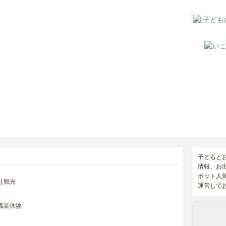
子どもと
情報、お
ポット人
観光
運営して
職業体験