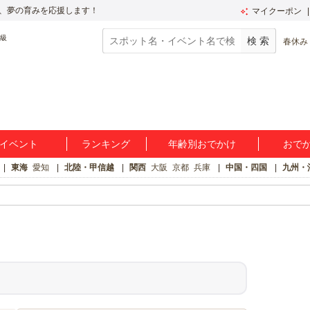
、夢の育みを応援します！
マイクーポン
春休み
イベント
ランキング
年齢別おでかけ
おで
東海
愛知
北陸・甲信越
関西
大阪
京都
兵庫
中国・四国
九州・