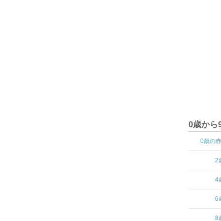
0歳から
0歳の
2
4
6
8