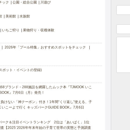
チック
公園・総合公園
川遊び
館
美術館
水族館
いちご狩り
果物狩り・収穫体験
2026年「プール特集」おすすめスポットをチェック
スポット・イベントの登録)
8ブランド・288施設を網羅したムック本『TJMOOK いこ
 BOOK』7月6日（月）発売！
負けない「神クーポン」付き！1年間“くり返し”使える、子
 いこーよで行く キッズパークGUIDE BOOK』7月6日
マパーク＆注目イベントランキング 2位は「あいぱく」1位
【2025⁻2026年年末年始の子育て世帯の実態と予測調査