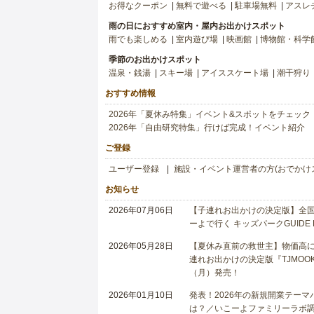
お得なクーポン
無料で遊べる
駐車場無料
アスレ
雨の日におすすめ室内・屋内お出かけスポット
雨でも楽しめる
室内遊び場
映画館
博物館・科学
季節のお出かけスポット
温泉・銭湯
スキー場
アイススケート場
潮干狩り
おすすめ情報
2026年「夏休み特集」イベント&スポットをチェック
2026年「自由研究特集」行けば完成！イベント紹介
ご登録
ユーザー登録
施設・イベント運営者の方(おでかけ
お知らせ
2026年07月06日
【子連れお出かけの決定版】全国6
ーよで行く キッズパークGUIDE
2026年05月28日
【夏休み直前の救世主】物価高に
連れお出かけの決定版『TJMOOK
（月）発売！
2026年01月10日
発表！2026年の新規開業テー
は？／いこーよファミリーラボ調査