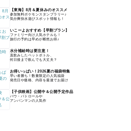
【東海】8月＆夏休みのオススメ
参加無料ポケモンスタンプラリー♪
気分爽快水遊びスポット情報も！
いこーよおすすめ【早割プラン】
ファミリー向け人気ホテルも！
旅行の予約は早めが断然お得♪
水分補給時は要注意！
直飲みしたペットボトル、
何日後まで飲んでも大丈夫？
お得いっぱい！2026夏の福袋特集
早い者勝ち！数量限定の人気福袋
発売日や価格、内容を最速でお届け
【子供映画】公開中＆公開予定作品
パウ・パトロールや
アンパンマンの人気作