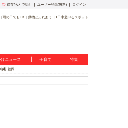
保存/あとで読む
ユーザー登録(無料)
ログイン
雨の日でもOK
動物とふれあう
1日中遊べるスポット
かけニュース
子育て
特集
沖縄
福岡