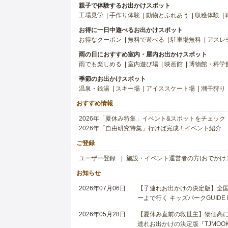
親子で体験するお出かけスポット
工場見学
手作り体験
動物とふれあう
収穫体験
お得に一日中遊べるお出かけスポット
お得なクーポン
無料で遊べる
駐車場無料
アスレ
雨の日におすすめ室内・屋内お出かけスポット
雨でも楽しめる
室内遊び場
映画館
博物館・科学
季節のお出かけスポット
温泉・銭湯
スキー場
アイススケート場
潮干狩り
おすすめ情報
2026年「夏休み特集」イベント&スポットをチェック
2026年「自由研究特集」行けば完成！イベント紹介
ご登録
ユーザー登録
施設・イベント運営者の方(おでかけ
お知らせ
2026年07月06日
【子連れお出かけの決定版】全国6
ーよで行く キッズパークGUIDE
2026年05月28日
【夏休み直前の救世主】物価高に
連れお出かけの決定版『TJMOOK