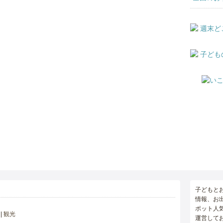
子どもと
情報、お
ポット人
観光
運営して