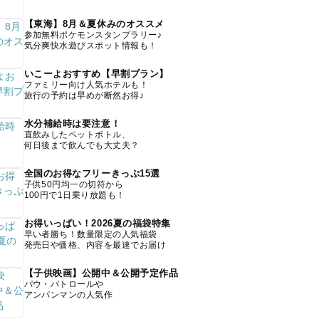
【東海】8月＆夏休みのオススメ
参加無料ポケモンスタンプラリー♪
気分爽快水遊びスポット情報も！
いこーよおすすめ【早割プラン】
ファミリー向け人気ホテルも！
旅行の予約は早めが断然お得♪
水分補給時は要注意！
直飲みしたペットボトル、
何日後まで飲んでも大丈夫？
全国のお得なフリーきっぷ15選
子供50円均一の切符から
100円で1日乗り放題も！
お得いっぱい！2026夏の福袋特集
早い者勝ち！数量限定の人気福袋
発売日や価格、内容を最速でお届け
【子供映画】公開中＆公開予定作品
パウ・パトロールや
アンパンマンの人気作