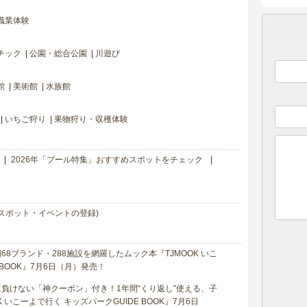
職業体験
チック
公園・総合公園
川遊び
館
美術館
水族館
いちご狩り
果物狩り・収穫体験
2026年「プール特集」おすすめスポットをチェック
スポット・イベントの登録)
8ブランド・288施設を網羅したムック本『TJMOOK いこ
 BOOK』7月6日（月）発売！
負けない「神クーポン」付き！1年間“くり返し”使える、子
 いこーよで行く キッズパークGUIDE BOOK』7月6日