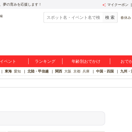
、夢の育みを応援します！
マイクーポン
春休み
イベント
ランキング
年齢別おでかけ
おで
東海
愛知
北陸・甲信越
関西
大阪
京都
兵庫
中国・四国
九州・