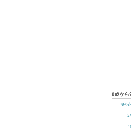
0歳から
0歳の
2
4