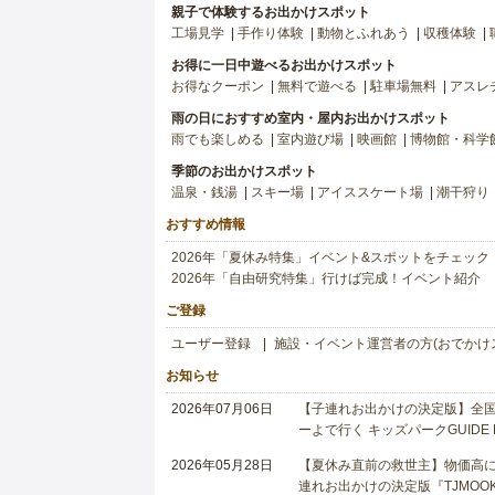
親子で体験するお出かけスポット
工場見学
手作り体験
動物とふれあう
収穫体験
お得に一日中遊べるお出かけスポット
お得なクーポン
無料で遊べる
駐車場無料
アスレ
雨の日におすすめ室内・屋内お出かけスポット
雨でも楽しめる
室内遊び場
映画館
博物館・科学
季節のお出かけスポット
温泉・銭湯
スキー場
アイススケート場
潮干狩り
おすすめ情報
2026年「夏休み特集」イベント&スポットをチェック
2026年「自由研究特集」行けば完成！イベント紹介
ご登録
ユーザー登録
施設・イベント運営者の方(おでかけ
お知らせ
2026年07月06日
【子連れお出かけの決定版】全国6
ーよで行く キッズパークGUIDE
2026年05月28日
【夏休み直前の救世主】物価高に
連れお出かけの決定版『TJMOOK