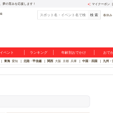
、夢の育みを応援します！
マイクーポン
春休み
イベント
ランキング
年齢別おでかけ
おで
東海
愛知
北陸・甲信越
関西
大阪
京都
兵庫
中国・四国
九州・