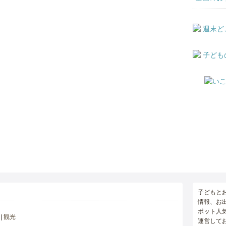
子どもと
情報、お
ポット人
観光
運営して