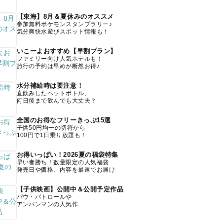
【東海】8月＆夏休みのオススメ
参加無料ポケモンスタンプラリー♪
気分爽快水遊びスポット情報も！
いこーよおすすめ【早割プラン】
ファミリー向け人気ホテルも！
旅行の予約は早めが断然お得♪
水分補給時は要注意！
直飲みしたペットボトル、
何日後まで飲んでも大丈夫？
全国のお得なフリーきっぷ15選
子供50円均一の切符から
100円で1日乗り放題も！
お得いっぱい！2026夏の福袋特集
早い者勝ち！数量限定の人気福袋
発売日や価格、内容を最速でお届け
【子供映画】公開中＆公開予定作品
パウ・パトロールや
アンパンマンの人気作