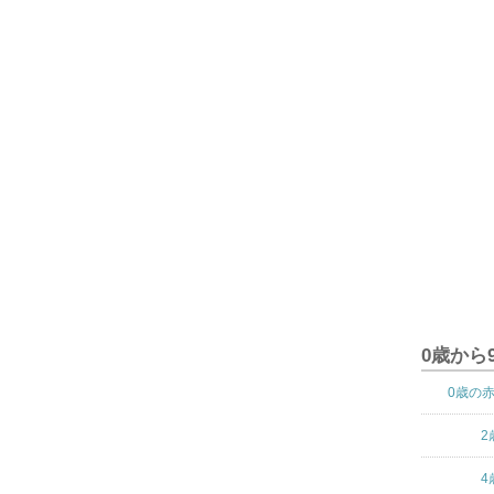
0歳から
0歳の
2
4