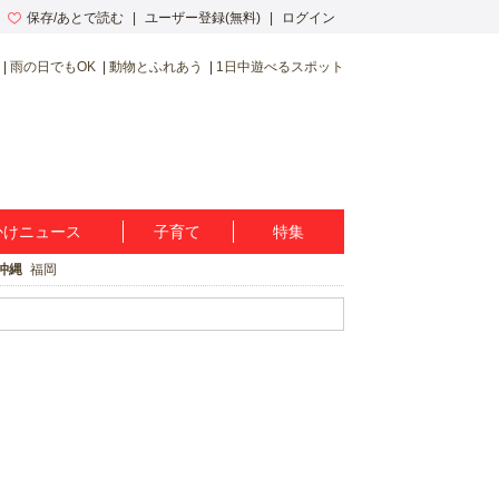
保存/あとで読む
ユーザー登録(無料)
ログイン
雨の日でもOK
動物とふれあう
1日中遊べるスポット
かけニュース
子育て
特集
沖縄
福岡