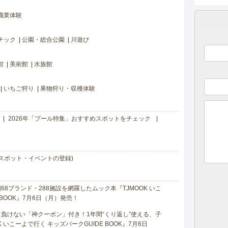
職業体験
チック
公園・総合公園
川遊び
館
美術館
水族館
いちご狩り
果物狩り・収穫体験
2026年「プール特集」おすすめスポットをチェック
スポット・イベントの登録)
8ブランド・288施設を網羅したムック本『TJMOOK いこ
 BOOK』7月6日（月）発売！
負けない「神クーポン」付き！1年間“くり返し”使える、子
 いこーよで行く キッズパークGUIDE BOOK』7月6日